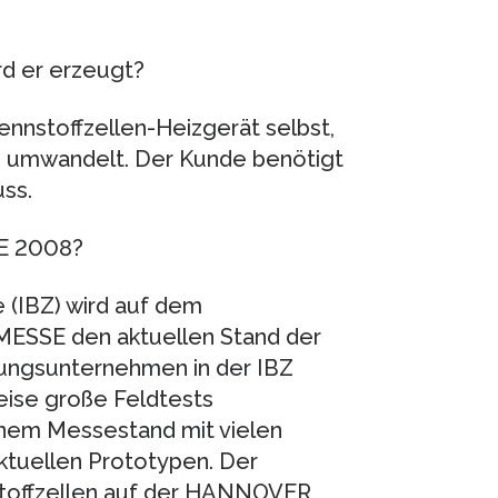
d er erzeugt?
nnstoffzellen-Heizgerät selbst,
s umwandelt. Der Kunde benötigt
ss.
E 2008?
e (IBZ) wird auf dem
ESSE den aktuellen Stand der
gungsunternehmen in der IBZ
eise große Feldtests
einem Messestand mit vielen
ktuellen Prototypen. Der
stoffzellen auf der HANNOVER