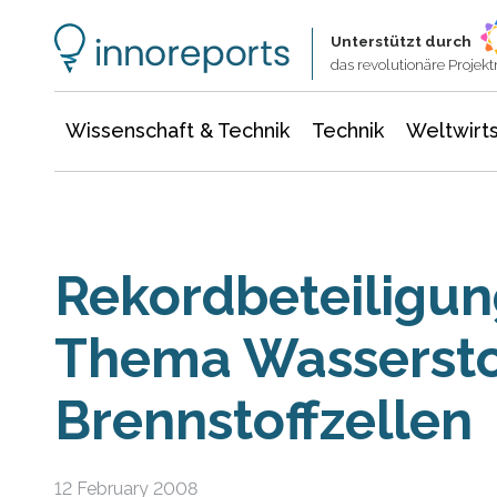
Wissenschaft & Technik
Informationstechnologie
Energie & Elektrotechnik
Unterstützt durch
das revolutionäre Proje
Wissenschaft & Technik
Technik
Weltwirts
Rekordbeteiligu
Thema Wasserstof
Brennstoffzellen
12 February 2008