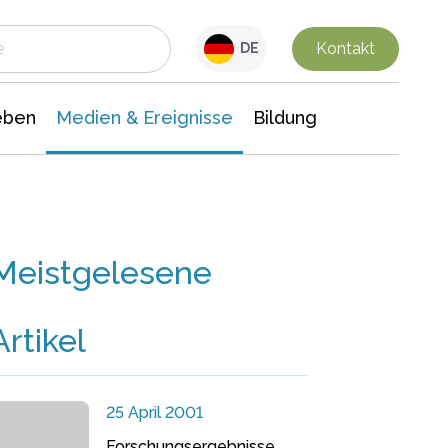
 Leben
Medien & Ereignisse
Interdisziplinäre Forschung
Veranstaltungsnachrichten
n Chemie
Gesellschaftswissenschaften
Kontakt
DE
eben
Medien & Ereignisse
Bildung
Meistgelesene
Artikel
25 April 2001
Forschungsergebnisse