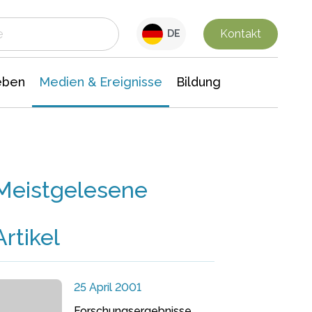
 Leben
Medien & Ereignisse
Interdisziplinäre Forschung
Veranstaltungsnachrichten
n Chemie
Gesellschaftswissenschaften
Kontakt
DE
eben
Medien & Ereignisse
Bildung
Meistgelesene
Artikel
25 April 2001
Forschungsergebnisse