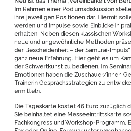
Neu ist das Thema „Vereinbarkeit von Beruf
Im Rahmen einer Podiumsdiskussion stellen 
ihre jeweiligen Positionen dar. Hiermit so
werden und Impulse sowie Einblicke in pra
erhalten. Neben diesen klassischen Wor
neue und ungewöhnliche Methoden präsen
der Bescheidenheit – der Samurai-Impuls“ 
ganz neue Erfahrung. Hier geht es um Kamp
der Schwertkunst zu bedienen. Im Seminar
Emotionen haben die Zuschauer/innen Gel
Trainerin Gesprächsstrategien zu entwicke
ermitteln.
Die Tageskarte kostet 46 Euro zuzüglich 
Sie beinhaltet eine Messeeintrittskarte s
Fachkongress und Workshop-Programm. Es 
Fax oder Online-Formuar unter www.ha