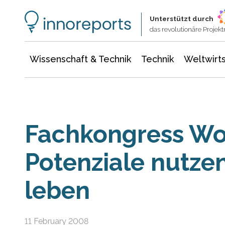
Wissenschaft & Technik
Informationstechnologie
Energie & Elektrotechnik
Unterstützt durch
das revolutionäre Proje
Wissenschaft & Technik
Technik
Weltwirts
Fachkongress W
Potenziale nutzen
leben
11 February 2008