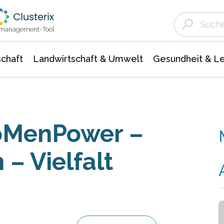
Landwirtschaft & Umwelt
Gesundheit &
Agrar- Forstwissenschaften
Unternehmensmeldungen
Biowissenschafte
Ökologie Umwelt- Naturschutz
ktmanagement-Tool
chaft
Landwirtschaft & Umwelt
Gesundheit & L
oMenPower –
 – Vielfalt