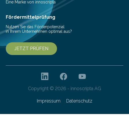
31. März bis 4. April am Forschungsstand Rheinland-
Eine Marke von innoscripta
Pfalz…
Fördermittelprüfung
Nutzen Sie das Förderpotenzial
in Ihrem Unternehmen optimal aus?
JETZT PRÜFEN
Copyright © 2026 - innoscripta AG
Impressum
Datenschutz