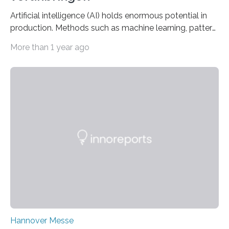
Artificial intelligence (AI) holds enormous potential in
production. Methods such as machine learning, pattern
recognition, and generative systems can derive new
More than 1 year ago
insights from production data and measurements,
identify outliers and optimization opportunities, and
present complex relationships at a glance. A research
team from Kaiserslautern, which combines the AI
expertise of four research institutions, now aims to
bring this know-how to small and medium-sized
enterprises (SME) in Rhineland-Palatinate. Together,
they will present their project and participation
opportunities from March 31 to…
Hannover Messe