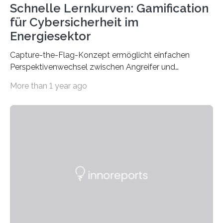
Schnelle Lernkurven: Gamification
für Cybersicherheit im
Energiesektor
Capture-the-Flag-Konzept ermöglicht einfachen
Perspektivenwechsel zwischen Angreifer und
Verteidigerrolle. Erfolgreiche Pilotschulung auf
More than 1 year ago
praxisnaher Hardware mit integrierten IT/OT-Systemen
für einen großen Energieversorger. Ilmenau/Hannover,
26. März 2025: Das Lernlabor Cybersicherheit für die
Energie- und Wasserversorgung am Fraunhofer IOSB-
AST ergänzt sein Schulungsportfolio um das neue
Angebot „Hack the Grid: Mission OT-Sicherheit für
Energie- und Wasserversorgung“.
Schulungsteilnehmende können abwechselnd in die
Rolle der Angreifenden (RED-Team) als auch der
Verteidigenden (BLUE-Team) schlüpfen. Ziel ist es,
Schwachstellen zu identifizieren, Angriffsstrategien zu
entwickeln und Unternehmen proaktiv vor