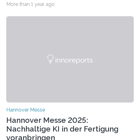
More than 1 year ago
2025 stellt das Forschungsteam um Prof. Dr. Marc
Nadler am Forschungs- und Innovationsstand
Rheinland-Pfalz (Halle 2, Stand C33) eine neuartige
Methode zur isothermen Verdichtung und Expansion
von Gasen vor, die das Potenzial hat, den industriellen
Stromverbrauch erheblich zu reduzieren. Rund 7 % des
industriellen Stromverbrauchs in Deutschland entfallen
auf die Erzeugung von Druckluft. Die Forschenden des
Fachbereichs…
Hannover Messe
Hannover Messe 2025:
Nachhaltige KI in der Fertigung
voranbringen