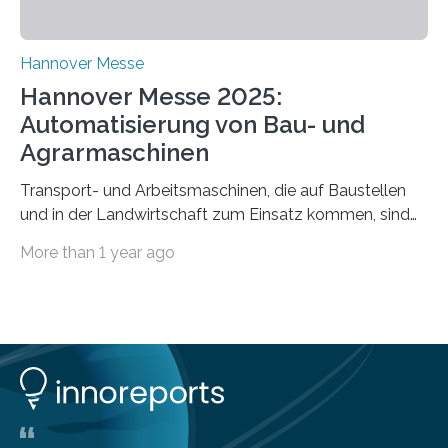
Bedrohungen…
Hannover Messe
Hannover Messe 2025:
Automatisierung von Bau- und
Agrarmaschinen
Transport- und Arbeitsmaschinen, die auf Baustellen
und in der Landwirtschaft zum Einsatz kommen, sind
oft hoch spezialisiert und komplex in der Handhabung.
More than 1 year ago
Unterstützung und Entlastung können Systeme bieten,
die einzelne Abläufe oder die komplette Maschine
automatisieren. Der Lehrstuhl Robotersysteme an der
RPTU forscht auf diesem Gebiet und versetzt
verschiedene Typen von Nutzfahrzeugen mittels
Sensorik, Steuerungstechnik und Künstlicher Intelligenz
in die Lage, Arbeitsschritte eigenständig auszuführen.
Bei der Hannover Messe können sich Interessierte vom