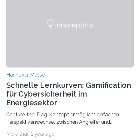
expertise of four research institutions, now aims to
bring this know-how to small and medium-sized
enterprises (SME) in Rhineland-Palatinate. Together,
they will present their project and participation
opportunities from March 31 to…
Hannover Messe
Schnelle Lernkurven: Gamification
für Cybersicherheit im
Energiesektor
Capture-the-Flag-Konzept ermöglicht einfachen
Perspektivenwechsel zwischen Angreifer und
Verteidigerrolle. Erfolgreiche Pilotschulung auf
More than 1 year ago
praxisnaher Hardware mit integrierten IT/OT-Systemen