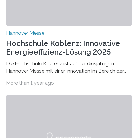
Hannover Messe
Hochschule Koblenz: Innovative
Energieeffizienz-Lösung 2025
Die Hochschule Koblenz ist auf der diesjährigen
Hannover Messe mit einer Innovation im Bereich der
Energieeffizienz vertreten. Vom 31. März bis 4. April
More than 1 year ago
2025 stellt das Forschungsteam um Prof. Dr. Marc
Nadler am Forschungs- und Innovationsstand
Rheinland-Pfalz (Halle 2, Stand C33) eine neuartige
Methode zur isothermen Verdichtung und Expansion
von Gasen vor, die das Potenzial hat, den industriellen
Stromverbrauch erheblich zu reduzieren. Rund 7 % des
industriellen Stromverbrauchs in Deutschland entfallen
auf die Erzeugung von Druckluft. Die Forschenden des