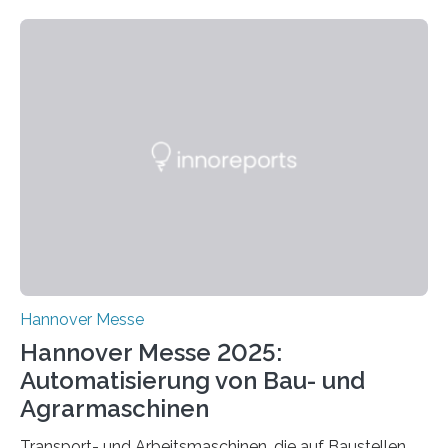
für einen großen Energieversorger. Ilmenau/Hannover,
26. März 2025: Das Lernlabor Cybersicherheit für die
Energie- und Wasserversorgung am Fraunhofer IOSB-
AST ergänzt sein Schulungsportfolio um das neue
Angebot „Hack the Grid: Mission OT-Sicherheit für
Energie- und Wasserversorgung“.
Schulungsteilnehmende können abwechselnd in die
Rolle der Angreifenden (RED-Team) als auch der
Verteidigenden (BLUE-Team) schlüpfen. Ziel ist es,
Schwachstellen zu identifizieren, Angriffsstrategien zu
entwickeln und Unternehmen proaktiv vor
Bedrohungen…
Hannover Messe
Hannover Messe 2025:
Automatisierung von Bau- und
Agrarmaschinen
Transport- und Arbeitsmaschinen, die auf Baustellen