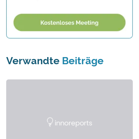
Verwandte
Beiträge