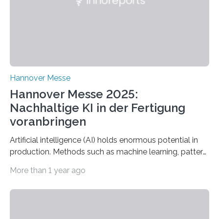
Fachbereichs…
Hannover Messe
Hannover Messe 2025:
Nachhaltige KI in der Fertigung
voranbringen
Artificial intelligence (AI) holds enormous potential in
production. Methods such as machine learning, pattern
recognition, and generative systems can derive new
More than 1 year ago
insights from production data and measurements,
identify outliers and optimization opportunities, and
present complex relationships at a glance. A research
team from Kaiserslautern, which combines the AI