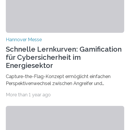
Hannover Messe
Schnelle Lernkurven: Gamification
für Cybersicherheit im
Energiesektor
Capture-the-Flag-Konzept ermöglicht einfachen
Perspektivenwechsel zwischen Angreifer und
Verteidigerrolle. Erfolgreiche Pilotschulung auf
More than 1 year ago
praxisnaher Hardware mit integrierten IT/OT-Systemen
für einen großen Energieversorger. Ilmenau/Hannover,
26. März 2025: Das Lernlabor Cybersicherheit für die
Energie- und Wasserversorgung am Fraunhofer IOSB-
AST ergänzt sein Schulungsportfolio um das neue