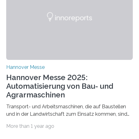
Angebot „Hack the Grid: Mission OT-Sicherheit für
Energie- und Wasserversorgung“.
Schulungsteilnehmende können abwechselnd in die
Rolle der Angreifenden (RED-Team) als auch der
Verteidigenden (BLUE-Team) schlüpfen. Ziel ist es,
Schwachstellen zu identifizieren, Angriffsstrategien zu
entwickeln und Unternehmen proaktiv vor
Bedrohungen…
Hannover Messe
Hannover Messe 2025:
Automatisierung von Bau- und
Agrarmaschinen
Transport- und Arbeitsmaschinen, die auf Baustellen
und in der Landwirtschaft zum Einsatz kommen, sind
oft hoch spezialisiert und komplex in der Handhabung.
More than 1 year ago
Unterstützung und Entlastung können Systeme bieten,
die einzelne Abläufe oder die komplette Maschine