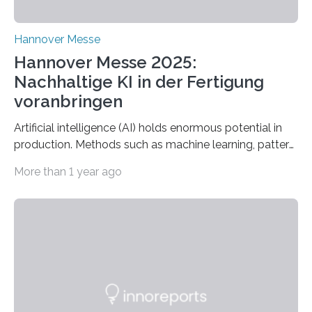
Hannover Messe
Hannover Messe 2025:
Nachhaltige KI in der Fertigung
voranbringen
Artificial intelligence (AI) holds enormous potential in
production. Methods such as machine learning, pattern
recognition, and generative systems can derive new
More than 1 year ago
insights from production data and measurements,
identify outliers and optimization opportunities, and
present complex relationships at a glance. A research
team from Kaiserslautern, which combines the AI
expertise of four research institutions, now aims to
bring this know-how to small and medium-sized
enterprises (SME) in Rhineland-Palatinate. Together,
they will present their project and participation
opportunities from March 31 to…