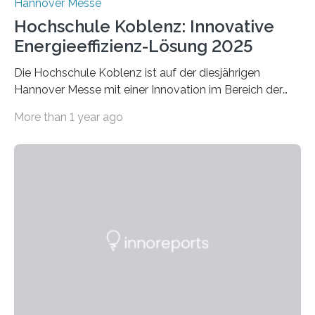
Hannover Messe
Hochschule Koblenz: Innovative
Energieeffizienz-Lösung 2025
Die Hochschule Koblenz ist auf der diesjährigen
Hannover Messe mit einer Innovation im Bereich der
Energieeffizienz vertreten. Vom 31. März bis 4. April
More than 1 year ago
2025 stellt das Forschungsteam um Prof. Dr. Marc
Nadler am Forschungs- und Innovationsstand
Rheinland-Pfalz (Halle 2, Stand C33) eine neuartige
Methode zur isothermen Verdichtung und Expansion
von Gasen vor, die das Potenzial hat, den industriellen
Stromverbrauch erheblich zu reduzieren. Rund 7 % des
industriellen Stromverbrauchs in Deutschland entfallen
auf die Erzeugung von Druckluft. Die Forschenden des
Fachbereichs…