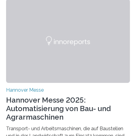
26. März 2025: Das Lernlabor Cybersicherheit für die
Energie- und Wasserversorgung am Fraunhofer IOSB-
AST ergänzt sein Schulungsportfolio um das neue
Angebot „Hack the Grid: Mission OT-Sicherheit für
Energie- und Wasserversorgung“.
Schulungsteilnehmende können abwechselnd in die
Rolle der Angreifenden (RED-Team) als auch der
Verteidigenden (BLUE-Team) schlüpfen. Ziel ist es,
Schwachstellen zu identifizieren, Angriffsstrategien zu
entwickeln und Unternehmen proaktiv vor
Bedrohungen…
Hannover Messe
Hannover Messe 2025:
Automatisierung von Bau- und
Agrarmaschinen
Transport- und Arbeitsmaschinen, die auf Baustellen
und in der Landwirtschaft zum Einsatz kommen, sind