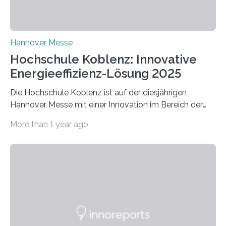
Hannover Messe
Hochschule Koblenz: Innovative
Energieeffizienz-Lösung 2025
Die Hochschule Koblenz ist auf der diesjährigen
Hannover Messe mit einer Innovation im Bereich der
Energieeffizienz vertreten. Vom 31. März bis 4. April
More than 1 year ago
2025 stellt das Forschungsteam um Prof. Dr. Marc
Nadler am Forschungs- und Innovationsstand
Rheinland-Pfalz (Halle 2, Stand C33) eine neuartige
Methode zur isothermen Verdichtung und Expansion
von Gasen vor, die das Potenzial hat, den industriellen
Stromverbrauch erheblich zu reduzieren. Rund 7 % des
industriellen Stromverbrauchs in Deutschland entfallen
auf die Erzeugung von Druckluft. Die Forschenden des
Fachbereichs…