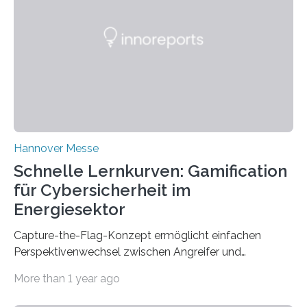
bring this know-how to small and medium-sized
enterprises (SME) in Rhineland-Palatinate. Together,
they will present their project and participation
opportunities from March 31 to…
Hannover Messe
Schnelle Lernkurven: Gamification
für Cybersicherheit im
Energiesektor
Capture-the-Flag-Konzept ermöglicht einfachen
Perspektivenwechsel zwischen Angreifer und
Verteidigerrolle. Erfolgreiche Pilotschulung auf
More than 1 year ago
praxisnaher Hardware mit integrierten IT/OT-Systemen
für einen großen Energieversorger. Ilmenau/Hannover,