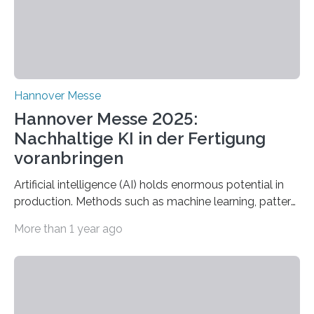
Hannover Messe
Hannover Messe 2025:
Nachhaltige KI in der Fertigung
voranbringen
Artificial intelligence (AI) holds enormous potential in
production. Methods such as machine learning, pattern
recognition, and generative systems can derive new
More than 1 year ago
insights from production data and measurements,
identify outliers and optimization opportunities, and
present complex relationships at a glance. A research
team from Kaiserslautern, which combines the AI
expertise of four research institutions, now aims to