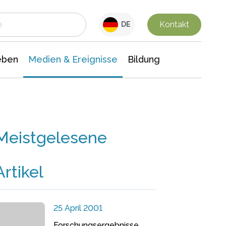
 Leben
Medien & Ereignisse
Interdisziplinäre Forschung
Veranstaltungsnachrichten
n Chemie
Gesellschaftswissenschaften
Kontakt
DE
eben
Medien & Ereignisse
Bildung
Meistgelesene
Artikel
25 April 2001
Forschungsergebnisse