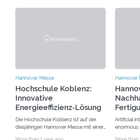
Hannover Messe
Hannover 
Hochschule Koblenz:
Hannov
Innovative
Nachha
Energieeffizienz-Lösung
Fertig
2025
Die Hochschule Koblenz ist auf der
Artificial i
diesjährigen Hannover Messe mit einer
enormous p
Innovation im Bereich der
Methods su
More than 1 year ago
More than 