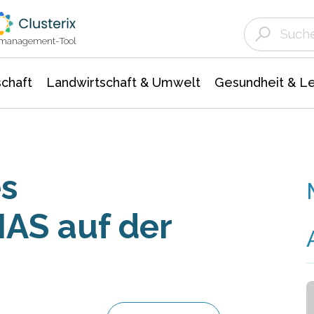
Landwirtschaft & Umwelt
Gesundheit &
Agrar- Forstwissenschaften
Unternehmensmeldungen
Biowissenschafte
Ökologie Umwelt- Naturschutz
ktmanagement-Tool
chaft
Landwirtschaft & Umwelt
Gesundheit & L
s
IAS auf der