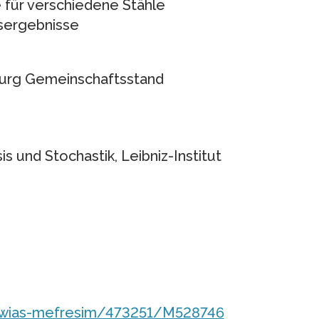
für verschiedene Stähle
nsergebnisse
urg Gemeinschaftsstand
s und Stochastik, Leibniz-Institut
/wias-mefresim/473251/M528746