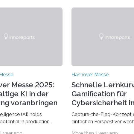
Messe
Hannover Messe
er Messe 2025:
Schnelle Lernkur
ltige KI in der
Gamification für
ung voranbringen
Cybersicherheit i
Energiesektor
ntelligence (AI) holds
Capture-the-Flag-Konzept 
otential in production.
einfachen Perspektivenwech
ch as machine learning,
zwischen Angreifer und
1 year ago
More than 1 year ago