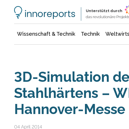
Wissenschaft & Technik
Informationstechnologie
Energie & Elektrotechnik
Unterstützt durch
das revolutionäre Proje
Wissenschaft & Technik
Technik
Weltwirts
3D-Simulation de
Stahlhärtens – W
Hannover-Messe
04 April 2014