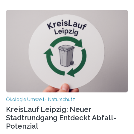
Beobachtungen im Wattenmeer ist nun eine große
Datenauswertung geplant. Forschende der Universität
Oldenburg befassen sich insbesondere damit, wie ein
Ökosystem gedeiht – und wie sich dieser Prozess
verlässlich prognostizieren lässt. Grünes Licht für
„DynaCom“: Die Deutsche Forschungsgemeinschaft
(DFG) fördert das Anfang 2019 gestartete
Forschungsprojekt an der Universität Oldenburg für
zwei weitere Jahre mit rund 1,2 Millionen Euro. „Wir
freuen uns sehr über…
Ökologie Umwelt- Naturschutz
KreisLauf Leipzig: Neuer
Stadtrundgang Entdeckt Abfall-
Potenzial