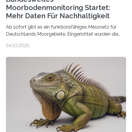
Moorbodenmonitoring Startet:
Mehr Daten Für Nachhaltigkeit
Ab sofort gibt es ein funktionsfähiges Messnetz für
Deutschlands Moorgebiete. Eingerichtet wurden die
155 Messpunkte in Offenland und Wald in den
24.10.2025
vergangenen fünf Jahren von Wissenschaftlerinnen
und Wissenschaftlern des Thünen-Instituts. Am
heutigen Donnerstag übergeben sie ihren Bericht zur
Aufbauphase an den Auftraggeber, das
Bundesministerium für Landwirtschaft, Ernährung und
Heimat. Braunschweig/Eberswalde (23. Oktober 2025).
Ein Netz aus 155 Messstationen spannt sich neuerdings
über Deutschlands Moorböden. Eingerichtet wurden sie
in den vergangenen fünf Jahren von
Wissenschaftlerinnen und Wissenschaftlern des
Thünen-Instituts für Agrarklimaschutz…