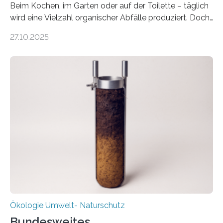
Beim Kochen, im Garten oder auf der Toilette – täglich
wird eine Vielzahl organischer Abfälle produziert. Doch
was oft als „Müll“ gilt, steckt voller Wertstoffe, die ihr
27.10.2025
Potenzial nur dann entfalten können, wenn sie in
Kreisläufe zurückgeführt werden. Wie das genau
funktioniert und warum das auch für die nachhaltige
Veränderung der Wirtschaft wichtig ist, zeigt der vom
Deutschen Biomasseforschungszentrum und der
Stadtreinigung Leipzig konzipierte und am 24. Oktober
2025 offiziell eingeweihte Stadtrundgang „KreisLauf“. Er
ist ab sofort im Leipziger Stadtgebiet…
Ökologie Umwelt- Naturschutz
Bundesweites