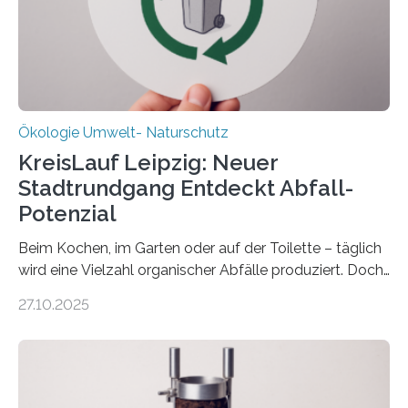
zwei weitere Jahre mit rund 1,2 Millionen Euro. „Wir
freuen uns sehr über…
Ökologie Umwelt- Naturschutz
KreisLauf Leipzig: Neuer
Stadtrundgang Entdeckt Abfall-
Potenzial
Beim Kochen, im Garten oder auf der Toilette – täglich
wird eine Vielzahl organischer Abfälle produziert. Doch
was oft als „Müll“ gilt, steckt voller Wertstoffe, die ihr
27.10.2025
Potenzial nur dann entfalten können, wenn sie in
Kreisläufe zurückgeführt werden. Wie das genau
funktioniert und warum das auch für die nachhaltige
Veränderung der Wirtschaft wichtig ist, zeigt der vom
Deutschen Biomasseforschungszentrum und der