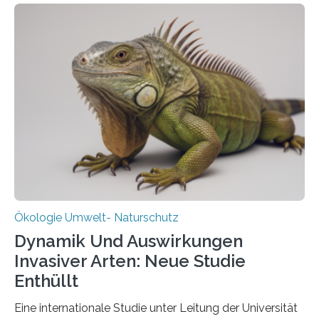
und Wissenschaftlern des Thünen-Instituts. Am
heutigen Donnerstag übergeben sie ihren Bericht zur
Aufbauphase an den Auftraggeber, das
Bundesministerium für Landwirtschaft, Ernährung und
Heimat. Braunschweig/Eberswalde (23. Oktober 2025).
Ein Netz aus 155 Messstationen spannt sich neuerdings
über Deutschlands Moorböden. Eingerichtet wurden sie
in den vergangenen fünf Jahren von
Wissenschaftlerinnen und Wissenschaftlern des
Thünen-Instituts für Agrarklimaschutz…
Ökologie Umwelt- Naturschutz
Dynamik Und Auswirkungen
Invasiver Arten: Neue Studie
Enthüllt
Eine internationale Studie unter Leitung der Universität