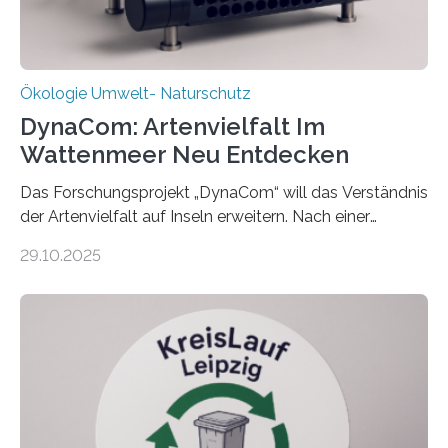
Ökologie Umwelt- Naturschutz
DynaCom: Artenvielfalt Im
Wattenmeer Neu Entdecken
Das Forschungsprojekt „DynaCom“ will das Verständnis
der Artenvielfalt auf Inseln erweitern. Nach einer
zehnjährigen Phase mit Experimenten und
29.10.2025
Beobachtungen im Wattenmeer ist nun eine große
Datenauswertung geplant. Forschende der Universität
Oldenburg befassen sich insbesondere damit, wie ein
Ökosystem gedeiht – und wie sich dieser Prozess
verlässlich prognostizieren lässt. Grünes Licht für
„DynaCom“: Die Deutsche Forschungsgemeinschaft
(DFG) fördert das Anfang 2019 gestartete
Forschungsprojekt an der Universität Oldenburg für