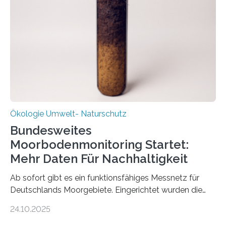
Stadtreinigung Leipzig konzipierte und am 24. Oktober
2025 offiziell eingeweihte Stadtrundgang „KreisLauf“. Er
ist ab sofort im Leipziger Stadtgebiet…
Ökologie Umwelt- Naturschutz
Bundesweites
Moorbodenmonitoring Startet:
Mehr Daten Für Nachhaltigkeit
Ab sofort gibt es ein funktionsfähiges Messnetz für
Deutschlands Moorgebiete. Eingerichtet wurden die
155 Messpunkte in Offenland und Wald in den
24.10.2025
vergangenen fünf Jahren von Wissenschaftlerinnen