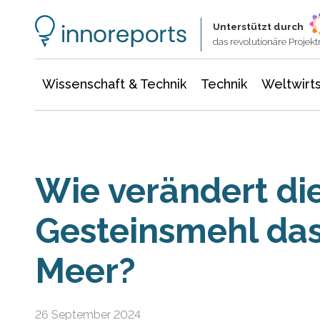
Wissenschaft & Technik
Informationstechnologie
Energie & Elektrotechnik
Unterstützt durch
das revolutionäre Proje
Wissenschaft & Technik
Technik
Weltwirts
Wie verändert di
Gesteinsmehl da
Meer?
26 September 2024