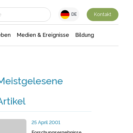
 Leben
Medien & Ereignisse
Interdisziplinäre Forschung
Veranstaltungsnachrichten
n Chemie
Gesellschaftswissenschaften
Kontakt
DE
eben
Medien & Ereignisse
Bildung
Meistgelesene
Artikel
25 April 2001
Forschungsergebnisse