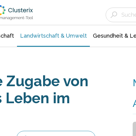
Landwirtschaft & Umwelt
Gesundheit &
Agrar- Forstwissenschaften
Unternehmensmeldungen
Biowissenschafte
Ökologie Umwelt- Naturschutz
ktmanagement-Tool
chaft
Landwirtschaft & Umwelt
Gesundheit & L
e Zugabe von
s Leben im