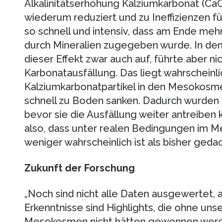
Alkalinitätserhöhung Kalziumkarbonat (CaCO3
wiederum reduziert und zu Ineffizienzen f
so schnell und intensiv, dass am Ende mehr A
durch Mineralien zugegeben wurde. In d
dieser Effekt zwar auch auf, führte aber n
Karbonatausfällung. Das liegt wahrscheinli
Kalziumkarbonatpartikel in den Mesokosmen
schnell zu Boden sanken. Dadurch wurden 
bevor sie die Ausfällung weiter antreiben
also, dass unter realen Bedingungen im M
weniger wahrscheinlich ist als bisher gedac
Zukunft der Forschung
„Noch sind nicht alle Daten ausgewertet, 
Erkenntnisse sind Highlights, die ohne un
Mesokosmen nicht hätten gewonnen werden 