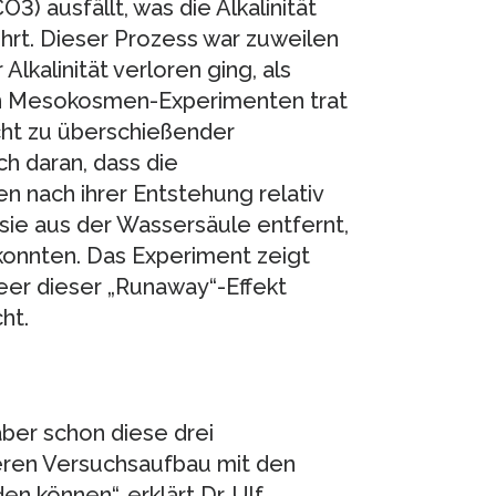
) ausfällt, was die Alkalinität
ührt. Dieser Prozess war zuweilen
lkalinität verloren ging, als
en Mesokosmen-Experimenten trat
icht zu überschießender
ch daran, dass die
 nach ihrer Entstehung relativ
sie aus der Wassersäule entfernt,
 konnten. Das Experiment zeigt
eer dieser „Runaway“-Effekt
ht.
aber schon diese drei
seren Versuchsaufbau mit den
können“, erklärt Dr. Ulf