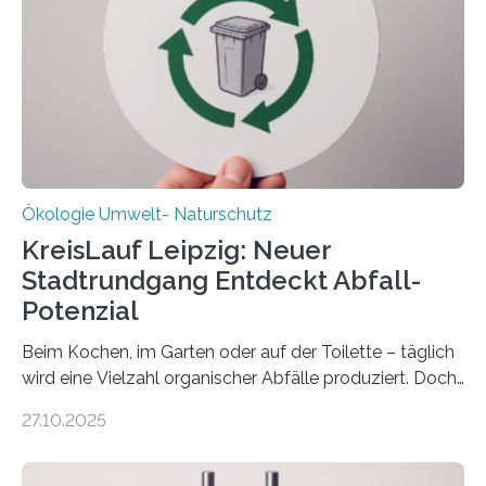
(DFG) fördert das Anfang 2019 gestartete
Forschungsprojekt an der Universität Oldenburg für
zwei weitere Jahre mit rund 1,2 Millionen Euro. „Wir
freuen uns sehr über…
Ökologie Umwelt- Naturschutz
KreisLauf Leipzig: Neuer
Stadtrundgang Entdeckt Abfall-
Potenzial
Beim Kochen, im Garten oder auf der Toilette – täglich
wird eine Vielzahl organischer Abfälle produziert. Doch
was oft als „Müll“ gilt, steckt voller Wertstoffe, die ihr
27.10.2025
Potenzial nur dann entfalten können, wenn sie in
Kreisläufe zurückgeführt werden. Wie das genau
funktioniert und warum das auch für die nachhaltige