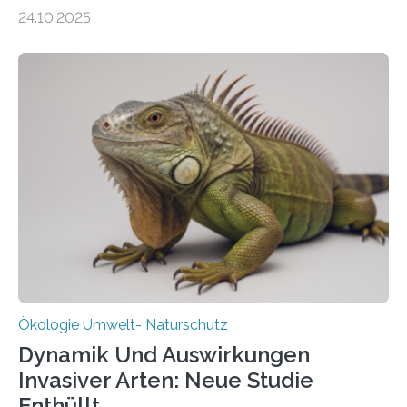
155 Messpunkte in Offenland und Wald in den
24.10.2025
vergangenen fünf Jahren von Wissenschaftlerinnen
und Wissenschaftlern des Thünen-Instituts. Am
heutigen Donnerstag übergeben sie ihren Bericht zur
Aufbauphase an den Auftraggeber, das
Bundesministerium für Landwirtschaft, Ernährung und
Heimat. Braunschweig/Eberswalde (23. Oktober 2025).
Ein Netz aus 155 Messstationen spannt sich neuerdings
über Deutschlands Moorböden. Eingerichtet wurden sie
in den vergangenen fünf Jahren von
Wissenschaftlerinnen und Wissenschaftlern des
Thünen-Instituts für Agrarklimaschutz…
Ökologie Umwelt- Naturschutz
Dynamik Und Auswirkungen
Invasiver Arten: Neue Studie
Enthüllt