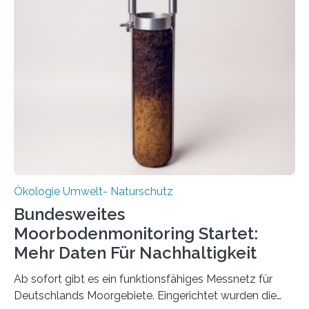
Veränderung der Wirtschaft wichtig ist, zeigt der vom
Deutschen Biomasseforschungszentrum und der
Stadtreinigung Leipzig konzipierte und am 24. Oktober
2025 offiziell eingeweihte Stadtrundgang „KreisLauf“. Er
ist ab sofort im Leipziger Stadtgebiet…
Ökologie Umwelt- Naturschutz
Bundesweites
Moorbodenmonitoring Startet:
Mehr Daten Für Nachhaltigkeit
Ab sofort gibt es ein funktionsfähiges Messnetz für
Deutschlands Moorgebiete. Eingerichtet wurden die