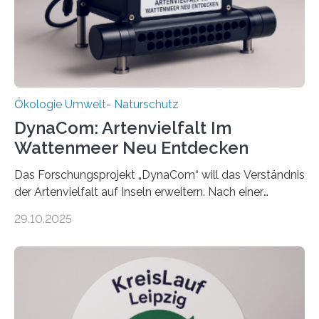
Ökologie Umwelt- Naturschutz
DynaCom: Artenvielfalt Im
Wattenmeer Neu Entdecken
Das Forschungsprojekt „DynaCom“ will das Verständnis
der Artenvielfalt auf Inseln erweitern. Nach einer
zehnjährigen Phase mit Experimenten und
29.10.2025
Beobachtungen im Wattenmeer ist nun eine große
Datenauswertung geplant. Forschende der Universität
Oldenburg befassen sich insbesondere damit, wie ein
Ökosystem gedeiht – und wie sich dieser Prozess
verlässlich prognostizieren lässt. Grünes Licht für
„DynaCom“: Die Deutsche Forschungsgemeinschaft