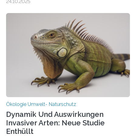
24.10.2025
vergangenen fünf Jahren von Wissenschaftlerinnen
und Wissenschaftlern des Thünen-Instituts. Am
heutigen Donnerstag übergeben sie ihren Bericht zur
Aufbauphase an den Auftraggeber, das
Bundesministerium für Landwirtschaft, Ernährung und
Heimat. Braunschweig/Eberswalde (23. Oktober 2025).
Ein Netz aus 155 Messstationen spannt sich neuerdings
über Deutschlands Moorböden. Eingerichtet wurden sie
in den vergangenen fünf Jahren von
Wissenschaftlerinnen und Wissenschaftlern des
Thünen-Instituts für Agrarklimaschutz…
Ökologie Umwelt- Naturschutz
Dynamik Und Auswirkungen
Invasiver Arten: Neue Studie
Enthüllt