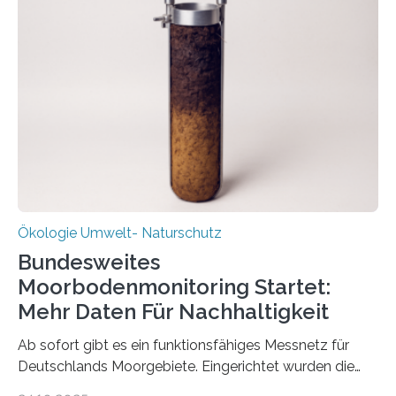
Veränderung der Wirtschaft wichtig ist, zeigt der vom
Deutschen Biomasseforschungszentrum und der
Stadtreinigung Leipzig konzipierte und am 24. Oktober
2025 offiziell eingeweihte Stadtrundgang „KreisLauf“. Er
ist ab sofort im Leipziger Stadtgebiet…
Ökologie Umwelt- Naturschutz
Bundesweites
Moorbodenmonitoring Startet:
Mehr Daten Für Nachhaltigkeit
Ab sofort gibt es ein funktionsfähiges Messnetz für
Deutschlands Moorgebiete. Eingerichtet wurden die
155 Messpunkte in Offenland und Wald in den