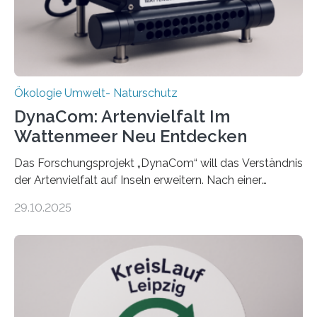
Ökologie Umwelt- Naturschutz
DynaCom: Artenvielfalt Im
Wattenmeer Neu Entdecken
Das Forschungsprojekt „DynaCom“ will das Verständnis
der Artenvielfalt auf Inseln erweitern. Nach einer
zehnjährigen Phase mit Experimenten und
29.10.2025
Beobachtungen im Wattenmeer ist nun eine große
Datenauswertung geplant. Forschende der Universität
Oldenburg befassen sich insbesondere damit, wie ein
Ökosystem gedeiht – und wie sich dieser Prozess
verlässlich prognostizieren lässt. Grünes Licht für
„DynaCom“: Die Deutsche Forschungsgemeinschaft
(DFG) fördert das Anfang 2019 gestartete