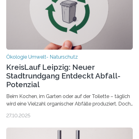
Forschungsprojekt an der Universität Oldenburg für
zwei weitere Jahre mit rund 1,2 Millionen Euro. „Wir
freuen uns sehr über…
Ökologie Umwelt- Naturschutz
KreisLauf Leipzig: Neuer
Stadtrundgang Entdeckt Abfall-
Potenzial
Beim Kochen, im Garten oder auf der Toilette – täglich
wird eine Vielzahl organischer Abfälle produziert. Doch
was oft als „Müll“ gilt, steckt voller Wertstoffe, die ihr
27.10.2025
Potenzial nur dann entfalten können, wenn sie in
Kreisläufe zurückgeführt werden. Wie das genau
funktioniert und warum das auch für die nachhaltige