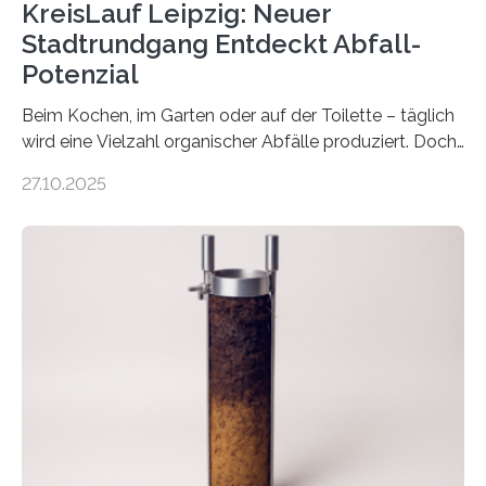
KreisLauf Leipzig: Neuer
Stadtrundgang Entdeckt Abfall-
Potenzial
Beim Kochen, im Garten oder auf der Toilette – täglich
wird eine Vielzahl organischer Abfälle produziert. Doch
was oft als „Müll“ gilt, steckt voller Wertstoffe, die ihr
27.10.2025
Potenzial nur dann entfalten können, wenn sie in
Kreisläufe zurückgeführt werden. Wie das genau
funktioniert und warum das auch für die nachhaltige
Veränderung der Wirtschaft wichtig ist, zeigt der vom
Deutschen Biomasseforschungszentrum und der
Stadtreinigung Leipzig konzipierte und am 24. Oktober
2025 offiziell eingeweihte Stadtrundgang „KreisLauf“. Er
ist ab sofort im Leipziger Stadtgebiet…