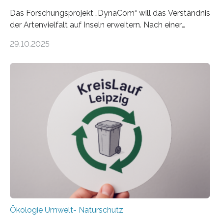
Das Forschungsprojekt „DynaCom“ will das Verständnis
der Artenvielfalt auf Inseln erweitern. Nach einer
zehnjährigen Phase mit Experimenten und
29.10.2025
Beobachtungen im Wattenmeer ist nun eine große
Datenauswertung geplant. Forschende der Universität
Oldenburg befassen sich insbesondere damit, wie ein
Ökosystem gedeiht – und wie sich dieser Prozess
verlässlich prognostizieren lässt. Grünes Licht für
„DynaCom“: Die Deutsche Forschungsgemeinschaft
(DFG) fördert das Anfang 2019 gestartete
Forschungsprojekt an der Universität Oldenburg für
zwei weitere Jahre mit rund 1,2 Millionen Euro. „Wir
freuen uns sehr über…
Ökologie Umwelt- Naturschutz