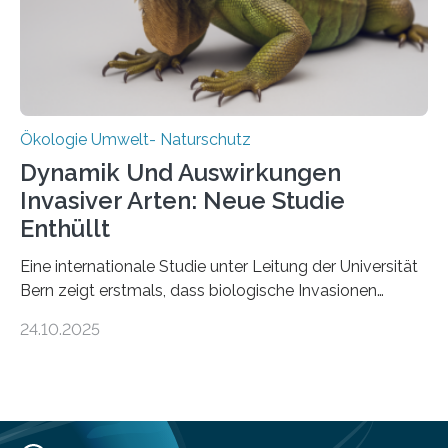
in den vergangenen fünf Jahren von
Wissenschaftlerinnen und Wissenschaftlern des
Thünen-Instituts für Agrarklimaschutz…
Ökologie Umwelt- Naturschutz
Dynamik Und Auswirkungen
Invasiver Arten: Neue Studie
Enthüllt
Eine internationale Studie unter Leitung der Universität
Bern zeigt erstmals, dass biologische Invasionen
Ökosysteme nicht auf einheitliche Weise verändern.
24.10.2025
Einige Auswirkungen, insbesondere der durch invasive
Arten verursachte Verlust einheimischer
Pflanzenvielfalt, sind anhaltend und verstärken sich mit
der Zeit. Andere Auswirkungen, wie etwa Änderungen
des Nährstoffgehalts im Boden, klingen mit