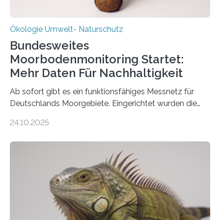
Ökologie Umwelt- Naturschutz
Bundesweites
Moorbodenmonitoring Startet:
Mehr Daten Für Nachhaltigkeit
Ab sofort gibt es ein funktionsfähiges Messnetz für
Deutschlands Moorgebiete. Eingerichtet wurden die
155 Messpunkte in Offenland und Wald in den
24.10.2025
vergangenen fünf Jahren von Wissenschaftlerinnen
und Wissenschaftlern des Thünen-Instituts. Am
heutigen Donnerstag übergeben sie ihren Bericht zur
Aufbauphase an den Auftraggeber, das
Bundesministerium für Landwirtschaft, Ernährung und
Heimat. Braunschweig/Eberswalde (23. Oktober 2025).
Ein Netz aus 155 Messstationen spannt sich neuerdings
über Deutschlands Moorböden. Eingerichtet wurden sie