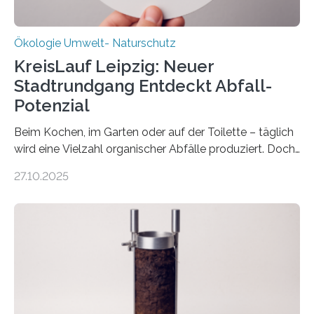
Ökologie Umwelt- Naturschutz
KreisLauf Leipzig: Neuer
Stadtrundgang Entdeckt Abfall-
Potenzial
Beim Kochen, im Garten oder auf der Toilette – täglich
wird eine Vielzahl organischer Abfälle produziert. Doch
was oft als „Müll“ gilt, steckt voller Wertstoffe, die ihr
27.10.2025
Potenzial nur dann entfalten können, wenn sie in
Kreisläufe zurückgeführt werden. Wie das genau
funktioniert und warum das auch für die nachhaltige
Veränderung der Wirtschaft wichtig ist, zeigt der vom
Deutschen Biomasseforschungszentrum und der
Stadtreinigung Leipzig konzipierte und am 24. Oktober
2025 offiziell eingeweihte Stadtrundgang „KreisLauf“. Er
ist ab sofort im Leipziger Stadtgebiet…