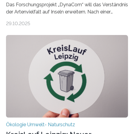
Das Forschungsprojekt „DynaCom“ will das Verständnis
der Artenvielfalt auf Inseln erweitern. Nach einer
zehnjährigen Phase mit Experimenten und
29.10.2025
Beobachtungen im Wattenmeer ist nun eine große
Datenauswertung geplant. Forschende der Universität
Oldenburg befassen sich insbesondere damit, wie ein
Ökosystem gedeiht – und wie sich dieser Prozess
verlässlich prognostizieren lässt. Grünes Licht für
„DynaCom“: Die Deutsche Forschungsgemeinschaft
(DFG) fördert das Anfang 2019 gestartete
Forschungsprojekt an der Universität Oldenburg für
zwei weitere Jahre mit rund 1,2 Millionen Euro. „Wir
freuen uns sehr über…
Ökologie Umwelt- Naturschutz