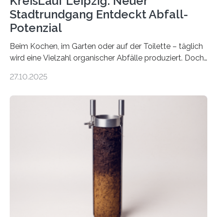
KreisLauf Leipzig: Neuer
Stadtrundgang Entdeckt Abfall-
Potenzial
Beim Kochen, im Garten oder auf der Toilette – täglich
wird eine Vielzahl organischer Abfälle produziert. Doch
was oft als „Müll“ gilt, steckt voller Wertstoffe, die ihr
27.10.2025
Potenzial nur dann entfalten können, wenn sie in
Kreisläufe zurückgeführt werden. Wie das genau
funktioniert und warum das auch für die nachhaltige
Veränderung der Wirtschaft wichtig ist, zeigt der vom
Deutschen Biomasseforschungszentrum und der
Stadtreinigung Leipzig konzipierte und am 24. Oktober
2025 offiziell eingeweihte Stadtrundgang „KreisLauf“. Er
ist ab sofort im Leipziger Stadtgebiet…