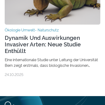
Wissenschaftlerinnen und Wissenschaftlern des
Thünen-Instituts für Agrarklimaschutz…
Ökologie Umwelt- Naturschutz
Dynamik Und Auswirkungen
Invasiver Arten: Neue Studie
Enthüllt
Eine internationale Studie unter Leitung der Universität
Bern zeigt erstmals, dass biologische Invasionen
Ökosysteme nicht auf einheitliche Weise verändern.
24.10.2025
Einige Auswirkungen, insbesondere der durch invasive
Arten verursachte Verlust einheimischer
Pflanzenvielfalt, sind anhaltend und verstärken sich mit
der Zeit. Andere Auswirkungen, wie etwa Änderungen
des Nährstoffgehalts im Boden, klingen mit
zunehmender Dauer der Invasionen oft ab. Die