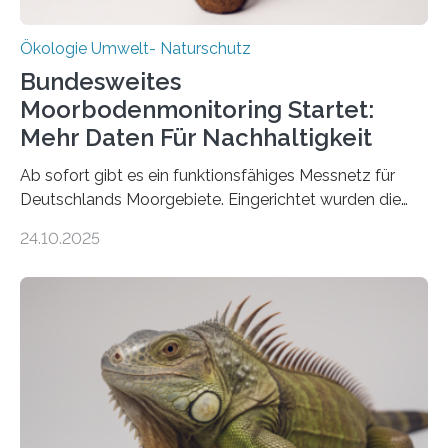
Ökologie Umwelt- Naturschutz
Bundesweites
Moorbodenmonitoring Startet:
Mehr Daten Für Nachhaltigkeit
Ab sofort gibt es ein funktionsfähiges Messnetz für
Deutschlands Moorgebiete. Eingerichtet wurden die
155 Messpunkte in Offenland und Wald in den
24.10.2025
vergangenen fünf Jahren von Wissenschaftlerinnen
und Wissenschaftlern des Thünen-Instituts. Am
heutigen Donnerstag übergeben sie ihren Bericht zur
Aufbauphase an den Auftraggeber, das
Bundesministerium für Landwirtschaft, Ernährung und
Heimat. Braunschweig/Eberswalde (23. Oktober 2025).
Ein Netz aus 155 Messstationen spannt sich neuerdings
über Deutschlands Moorböden. Eingerichtet wurden sie
in den vergangenen fünf Jahren von