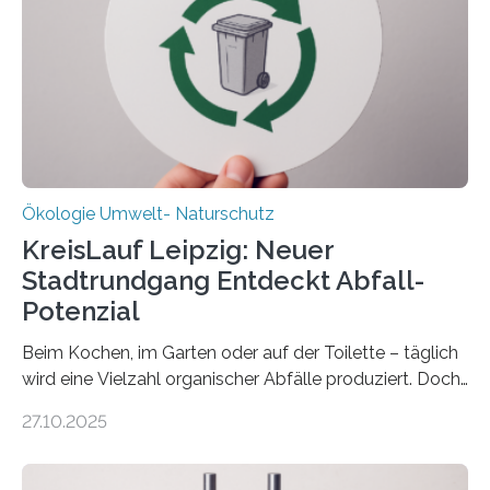
(DFG) fördert das Anfang 2019 gestartete
Forschungsprojekt an der Universität Oldenburg für
zwei weitere Jahre mit rund 1,2 Millionen Euro. „Wir
freuen uns sehr über…
Ökologie Umwelt- Naturschutz
KreisLauf Leipzig: Neuer
Stadtrundgang Entdeckt Abfall-
Potenzial
Beim Kochen, im Garten oder auf der Toilette – täglich
wird eine Vielzahl organischer Abfälle produziert. Doch
was oft als „Müll“ gilt, steckt voller Wertstoffe, die ihr
27.10.2025
Potenzial nur dann entfalten können, wenn sie in
Kreisläufe zurückgeführt werden. Wie das genau
funktioniert und warum das auch für die nachhaltige