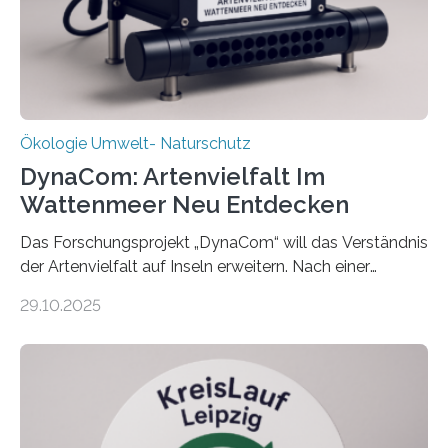
Ökologie Umwelt- Naturschutz
DynaCom: Artenvielfalt Im
Wattenmeer Neu Entdecken
Das Forschungsprojekt „DynaCom“ will das Verständnis
der Artenvielfalt auf Inseln erweitern. Nach einer
zehnjährigen Phase mit Experimenten und
29.10.2025
Beobachtungen im Wattenmeer ist nun eine große
Datenauswertung geplant. Forschende der Universität
Oldenburg befassen sich insbesondere damit, wie ein
Ökosystem gedeiht – und wie sich dieser Prozess
verlässlich prognostizieren lässt. Grünes Licht für
„DynaCom“: Die Deutsche Forschungsgemeinschaft