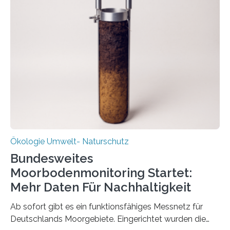
Veränderung der Wirtschaft wichtig ist, zeigt der vom
Deutschen Biomasseforschungszentrum und der
Stadtreinigung Leipzig konzipierte und am 24. Oktober
2025 offiziell eingeweihte Stadtrundgang „KreisLauf“. Er
ist ab sofort im Leipziger Stadtgebiet…
Ökologie Umwelt- Naturschutz
Bundesweites
Moorbodenmonitoring Startet:
Mehr Daten Für Nachhaltigkeit
Ab sofort gibt es ein funktionsfähiges Messnetz für
Deutschlands Moorgebiete. Eingerichtet wurden die