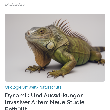
155 Messpunkte in Offenland und Wald in den
24.10.2025
vergangenen fünf Jahren von Wissenschaftlerinnen
und Wissenschaftlern des Thünen-Instituts. Am
heutigen Donnerstag übergeben sie ihren Bericht zur
Aufbauphase an den Auftraggeber, das
Bundesministerium für Landwirtschaft, Ernährung und
Heimat. Braunschweig/Eberswalde (23. Oktober 2025).
Ein Netz aus 155 Messstationen spannt sich neuerdings
über Deutschlands Moorböden. Eingerichtet wurden sie
in den vergangenen fünf Jahren von
Wissenschaftlerinnen und Wissenschaftlern des
Thünen-Instituts für Agrarklimaschutz…
Ökologie Umwelt- Naturschutz
Dynamik Und Auswirkungen
Invasiver Arten: Neue Studie
Enthüllt