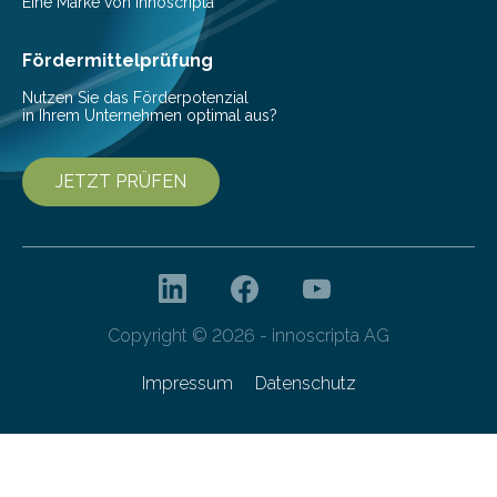
kontinuierliche Überwachung sinnvoller ist. Biologische
Eine Marke von innoscripta
Invasionen treten auf, wenn nicht…
Fördermittelprüfung
Nutzen Sie das Förderpotenzial
in Ihrem Unternehmen optimal aus?
JETZT PRÜFEN
Copyright © 2026 - innoscripta AG
Impressum
Datenschutz