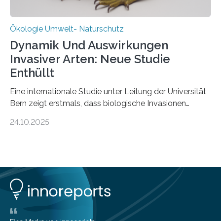
Ökologie Umwelt- Naturschutz
Dynamik Und Auswirkungen
Invasiver Arten: Neue Studie
Enthüllt
Eine internationale Studie unter Leitung der Universität
Bern zeigt erstmals, dass biologische Invasionen
Ökosysteme nicht auf einheitliche Weise verändern.
24.10.2025
Einige Auswirkungen, insbesondere der durch invasive
Arten verursachte Verlust einheimischer
Pflanzenvielfalt, sind anhaltend und verstärken sich mit
der Zeit. Andere Auswirkungen, wie etwa Änderungen
des Nährstoffgehalts im Boden, klingen mit
zunehmender Dauer der Invasionen oft ab. Die
Ergebnisse könnten bei der Entscheidung helfen, wann
schnell gehandelt werden sollte und wann eine