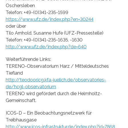
Oschersleben
Telefon: +49-(0)341-235-1599
https://www.ufz.de/index.php?en=30244
oder über
Tilo Arnhold, Susanne Hufe (UFZ-Pressestelle)
Telefon: +49-(0)341-235-1635, -1630
http://www.ufz.de/index.php?de=640
Weiterführende Links:
TERENO-Observatorium Harz / Mitteldeutsches
Tiefland
http://teodoor.icg.kfa-juelich.de/observatories-
de/hcgl-observatorium
TERENO wird gefördert durch die Helmholtz-
Gemeinschaft.
ICOS-D – Ein Beobachtungsnetzwerk für
Treibhausgase
http://www.icos-infrastruktur.de/index.php?id=7868