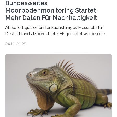
Bundesweites
Moorbodenmonitoring Startet:
Mehr Daten Für Nachhaltigkeit
Ab sofort gibt es ein funktionsfähiges Messnetz für
Deutschlands Moorgebiete. Eingerichtet wurden die
155 Messpunkte in Offenland und Wald in den
24.10.2025
vergangenen fünf Jahren von Wissenschaftlerinnen
und Wissenschaftlern des Thünen-Instituts. Am
heutigen Donnerstag übergeben sie ihren Bericht zur
Aufbauphase an den Auftraggeber, das
Bundesministerium für Landwirtschaft, Ernährung und
Heimat. Braunschweig/Eberswalde (23. Oktober 2025).
Ein Netz aus 155 Messstationen spannt sich neuerdings
über Deutschlands Moorböden. Eingerichtet wurden sie
in den vergangenen fünf Jahren von
Wissenschaftlerinnen und Wissenschaftlern des
Thünen-Instituts für Agrarklimaschutz…