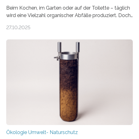
Beim Kochen, im Garten oder auf der Toilette – täglich
wird eine Vielzahl organischer Abfälle produziert. Doch
was oft als „Müll“ gilt, steckt voller Wertstoffe, die ihr
27.10.2025
Potenzial nur dann entfalten können, wenn sie in
Kreisläufe zurückgeführt werden. Wie das genau
funktioniert und warum das auch für die nachhaltige
Veränderung der Wirtschaft wichtig ist, zeigt der vom
Deutschen Biomasseforschungszentrum und der
Stadtreinigung Leipzig konzipierte und am 24. Oktober
2025 offiziell eingeweihte Stadtrundgang „KreisLauf“. Er
ist ab sofort im Leipziger Stadtgebiet…
Ökologie Umwelt- Naturschutz