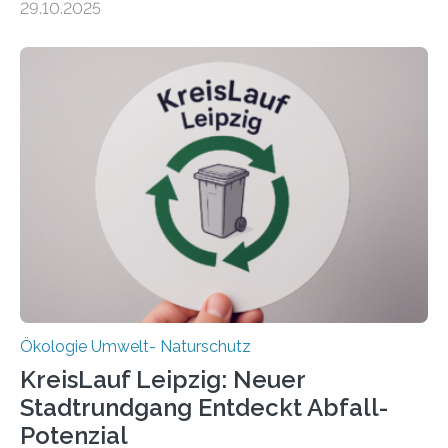
29.10.2025
Beobachtungen im Wattenmeer ist nun eine große
Datenauswertung geplant. Forschende der Universität
Oldenburg befassen sich insbesondere damit, wie ein
Ökosystem gedeiht – und wie sich dieser Prozess
verlässlich prognostizieren lässt. Grünes Licht für
„DynaCom“: Die Deutsche Forschungsgemeinschaft
(DFG) fördert das Anfang 2019 gestartete
Forschungsprojekt an der Universität Oldenburg für
zwei weitere Jahre mit rund 1,2 Millionen Euro. „Wir
freuen uns sehr über…
Ökologie Umwelt- Naturschutz
KreisLauf Leipzig: Neuer
Stadtrundgang Entdeckt Abfall-
Potenzial