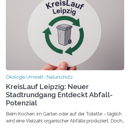
Ökosystem gedeiht – und wie sich dieser Prozess
verlässlich prognostizieren lässt. Grünes Licht für
„DynaCom“: Die Deutsche Forschungsgemeinschaft
(DFG) fördert das Anfang 2019 gestartete
Forschungsprojekt an der Universität Oldenburg für
zwei weitere Jahre mit rund 1,2 Millionen Euro. „Wir
freuen uns sehr über…
Ökologie Umwelt- Naturschutz
KreisLauf Leipzig: Neuer
Stadtrundgang Entdeckt Abfall-
Potenzial
Beim Kochen, im Garten oder auf der Toilette – täglich
wird eine Vielzahl organischer Abfälle produziert. Doch
was oft als „Müll“ gilt, steckt voller Wertstoffe, die ihr