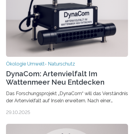
Ökologie Umwelt- Naturschutz
DynaCom: Artenvielfalt Im
Wattenmeer Neu Entdecken
Das Forschungsprojekt „DynaCom“ will das Verständnis
der Artenvielfalt auf Inseln erweitern. Nach einer
zehnjährigen Phase mit Experimenten und
29.10.2025
Beobachtungen im Wattenmeer ist nun eine große
Datenauswertung geplant. Forschende der Universität
Oldenburg befassen sich insbesondere damit, wie ein