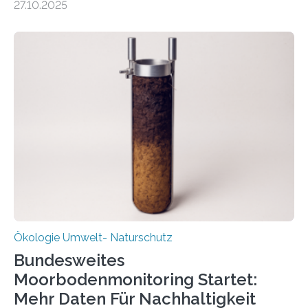
27.10.2025
Potenzial nur dann entfalten können, wenn sie in
Kreisläufe zurückgeführt werden. Wie das genau
funktioniert und warum das auch für die nachhaltige
Veränderung der Wirtschaft wichtig ist, zeigt der vom
Deutschen Biomasseforschungszentrum und der
Stadtreinigung Leipzig konzipierte und am 24. Oktober
2025 offiziell eingeweihte Stadtrundgang „KreisLauf“. Er
ist ab sofort im Leipziger Stadtgebiet…
Ökologie Umwelt- Naturschutz
Bundesweites
Moorbodenmonitoring Startet:
Mehr Daten Für Nachhaltigkeit