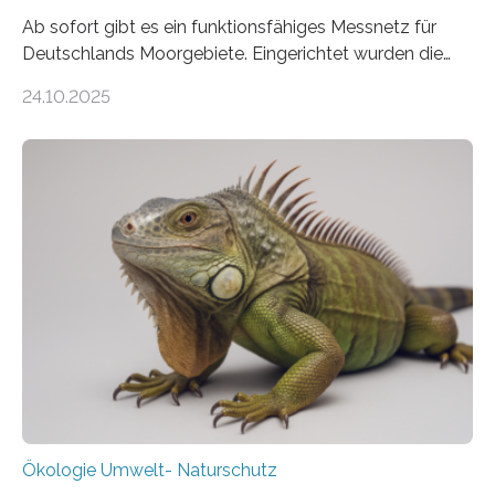
Ab sofort gibt es ein funktionsfähiges Messnetz für
Deutschlands Moorgebiete. Eingerichtet wurden die
155 Messpunkte in Offenland und Wald in den
24.10.2025
vergangenen fünf Jahren von Wissenschaftlerinnen
und Wissenschaftlern des Thünen-Instituts. Am
heutigen Donnerstag übergeben sie ihren Bericht zur
Aufbauphase an den Auftraggeber, das
Bundesministerium für Landwirtschaft, Ernährung und
Heimat. Braunschweig/Eberswalde (23. Oktober 2025).
Ein Netz aus 155 Messstationen spannt sich neuerdings
über Deutschlands Moorböden. Eingerichtet wurden sie
in den vergangenen fünf Jahren von
Wissenschaftlerinnen und Wissenschaftlern des
Thünen-Instituts für Agrarklimaschutz…
Ökologie Umwelt- Naturschutz