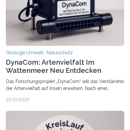
Ökologie Umwelt- Naturschutz
DynaCom: Artenvielfalt Im
Wattenmeer Neu Entdecken
Das Forschungsprojekt „DynaCom“ will das Verständnis
der Artenvielfalt auf Inseln erweitern. Nach einer
zehnjährigen Phase mit Experimenten und
29.10.2025
Beobachtungen im Wattenmeer ist nun eine große
Datenauswertung geplant. Forschende der Universität
Oldenburg befassen sich insbesondere damit, wie ein
Ökosystem gedeiht – und wie sich dieser Prozess