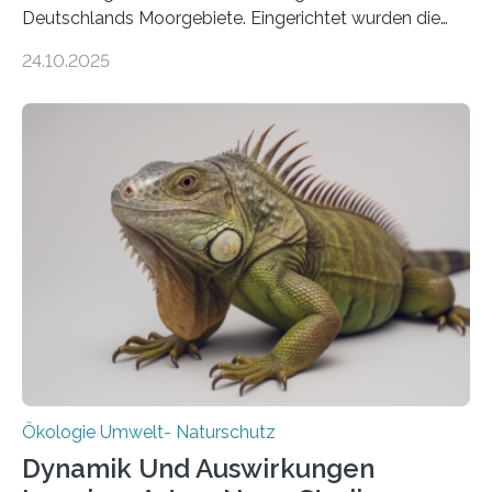
Deutschlands Moorgebiete. Eingerichtet wurden die
155 Messpunkte in Offenland und Wald in den
24.10.2025
vergangenen fünf Jahren von Wissenschaftlerinnen
und Wissenschaftlern des Thünen-Instituts. Am
heutigen Donnerstag übergeben sie ihren Bericht zur
Aufbauphase an den Auftraggeber, das
Bundesministerium für Landwirtschaft, Ernährung und
Heimat. Braunschweig/Eberswalde (23. Oktober 2025).
Ein Netz aus 155 Messstationen spannt sich neuerdings
über Deutschlands Moorböden. Eingerichtet wurden sie
in den vergangenen fünf Jahren von
Wissenschaftlerinnen und Wissenschaftlern des
Thünen-Instituts für Agrarklimaschutz…
Ökologie Umwelt- Naturschutz
Dynamik Und Auswirkungen