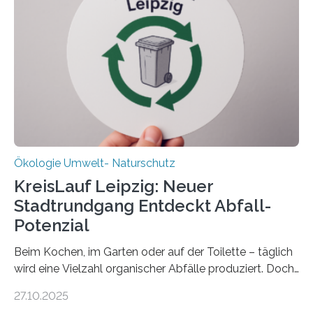
verlässlich prognostizieren lässt. Grünes Licht für
„DynaCom“: Die Deutsche Forschungsgemeinschaft
(DFG) fördert das Anfang 2019 gestartete
Forschungsprojekt an der Universität Oldenburg für
zwei weitere Jahre mit rund 1,2 Millionen Euro. „Wir
freuen uns sehr über…
Ökologie Umwelt- Naturschutz
KreisLauf Leipzig: Neuer
Stadtrundgang Entdeckt Abfall-
Potenzial
Beim Kochen, im Garten oder auf der Toilette – täglich
wird eine Vielzahl organischer Abfälle produziert. Doch
was oft als „Müll“ gilt, steckt voller Wertstoffe, die ihr
27.10.2025
Potenzial nur dann entfalten können, wenn sie in