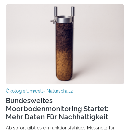
Kreisläufe zurückgeführt werden. Wie das genau
funktioniert und warum das auch für die nachhaltige
Veränderung der Wirtschaft wichtig ist, zeigt der vom
Deutschen Biomasseforschungszentrum und der
Stadtreinigung Leipzig konzipierte und am 24. Oktober
2025 offiziell eingeweihte Stadtrundgang „KreisLauf“. Er
ist ab sofort im Leipziger Stadtgebiet…
Ökologie Umwelt- Naturschutz
Bundesweites
Moorbodenmonitoring Startet:
Mehr Daten Für Nachhaltigkeit
Ab sofort gibt es ein funktionsfähiges Messnetz für