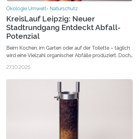
Ökologie Umwelt- Naturschutz
KreisLauf Leipzig: Neuer
Stadtrundgang Entdeckt Abfall-
Potenzial
Beim Kochen, im Garten oder auf der Toilette – täglich
wird eine Vielzahl organischer Abfälle produziert. Doch
was oft als „Müll“ gilt, steckt voller Wertstoffe, die ihr
27.10.2025
Potenzial nur dann entfalten können, wenn sie in
Kreisläufe zurückgeführt werden. Wie das genau
funktioniert und warum das auch für die nachhaltige
Veränderung der Wirtschaft wichtig ist, zeigt der vom
Deutschen Biomasseforschungszentrum und der
Stadtreinigung Leipzig konzipierte und am 24. Oktober
2025 offiziell eingeweihte Stadtrundgang „KreisLauf“. Er
ist ab sofort im Leipziger Stadtgebiet…