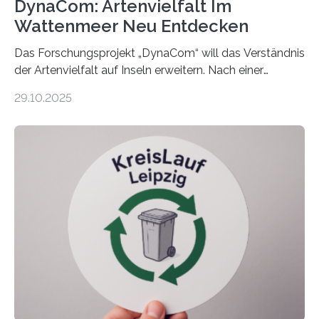
DynaCom: Artenvielfalt Im
Wattenmeer Neu Entdecken
Das Forschungsprojekt „DynaCom“ will das Verständnis
der Artenvielfalt auf Inseln erweitern. Nach einer
zehnjährigen Phase mit Experimenten und
29.10.2025
Beobachtungen im Wattenmeer ist nun eine große
Datenauswertung geplant. Forschende der Universität
Oldenburg befassen sich insbesondere damit, wie ein
Ökosystem gedeiht – und wie sich dieser Prozess
verlässlich prognostizieren lässt. Grünes Licht für
„DynaCom“: Die Deutsche Forschungsgemeinschaft
(DFG) fördert das Anfang 2019 gestartete
Forschungsprojekt an der Universität Oldenburg für
zwei weitere Jahre mit rund 1,2 Millionen Euro. „Wir
freuen uns sehr über…