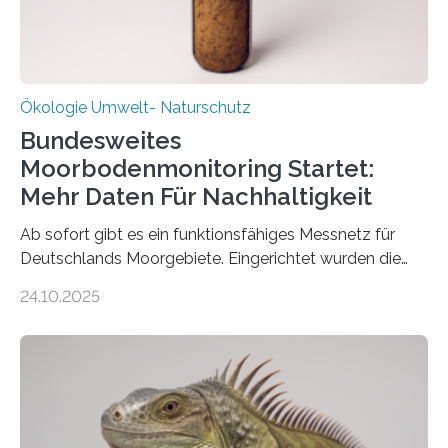
Ökologie Umwelt- Naturschutz
Bundesweites
Moorbodenmonitoring Startet:
Mehr Daten Für Nachhaltigkeit
Ab sofort gibt es ein funktionsfähiges Messnetz für
Deutschlands Moorgebiete. Eingerichtet wurden die
155 Messpunkte in Offenland und Wald in den
24.10.2025
vergangenen fünf Jahren von Wissenschaftlerinnen
und Wissenschaftlern des Thünen-Instituts. Am
heutigen Donnerstag übergeben sie ihren Bericht zur
Aufbauphase an den Auftraggeber, das
Bundesministerium für Landwirtschaft, Ernährung und
Heimat. Braunschweig/Eberswalde (23. Oktober 2025).