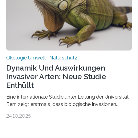
Ein Netz aus 155 Messstationen spannt sich neuerdings
über Deutschlands Moorböden. Eingerichtet wurden sie
in den vergangenen fünf Jahren von
Wissenschaftlerinnen und Wissenschaftlern des
Thünen-Instituts für Agrarklimaschutz…
Ökologie Umwelt- Naturschutz
Dynamik Und Auswirkungen
Invasiver Arten: Neue Studie
Enthüllt
Eine internationale Studie unter Leitung der Universität
Bern zeigt erstmals, dass biologische Invasionen
Ökosysteme nicht auf einheitliche Weise verändern.
24.10.2025
Einige Auswirkungen, insbesondere der durch invasive
Arten verursachte Verlust einheimischer
Pflanzenvielfalt, sind anhaltend und verstärken sich mit