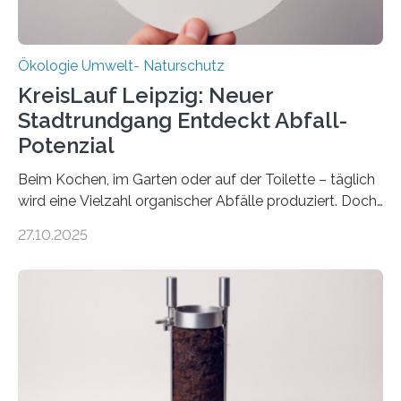
Ökologie Umwelt- Naturschutz
KreisLauf Leipzig: Neuer
Stadtrundgang Entdeckt Abfall-
Potenzial
Beim Kochen, im Garten oder auf der Toilette – täglich
wird eine Vielzahl organischer Abfälle produziert. Doch
was oft als „Müll“ gilt, steckt voller Wertstoffe, die ihr
27.10.2025
Potenzial nur dann entfalten können, wenn sie in
Kreisläufe zurückgeführt werden. Wie das genau
funktioniert und warum das auch für die nachhaltige
Veränderung der Wirtschaft wichtig ist, zeigt der vom
Deutschen Biomasseforschungszentrum und der
Stadtreinigung Leipzig konzipierte und am 24. Oktober
2025 offiziell eingeweihte Stadtrundgang „KreisLauf“. Er
ist ab sofort im Leipziger Stadtgebiet…