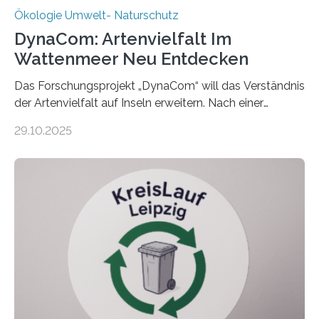
Ökologie Umwelt- Naturschutz
DynaCom: Artenvielfalt Im
Wattenmeer Neu Entdecken
Das Forschungsprojekt „DynaCom“ will das Verständnis
der Artenvielfalt auf Inseln erweitern. Nach einer
zehnjährigen Phase mit Experimenten und
29.10.2025
Beobachtungen im Wattenmeer ist nun eine große
Datenauswertung geplant. Forschende der Universität
Oldenburg befassen sich insbesondere damit, wie ein
Ökosystem gedeiht – und wie sich dieser Prozess
verlässlich prognostizieren lässt. Grünes Licht für
„DynaCom“: Die Deutsche Forschungsgemeinschaft
(DFG) fördert das Anfang 2019 gestartete
Forschungsprojekt an der Universität Oldenburg für
zwei weitere Jahre mit rund 1,2 Millionen Euro. „Wir
freuen uns sehr über…