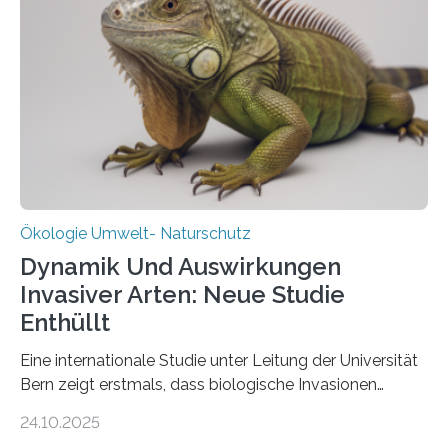
Bundesministerium für Landwirtschaft, Ernährung und
Heimat. Braunschweig/Eberswalde (23. Oktober 2025).
Ein Netz aus 155 Messstationen spannt sich neuerdings
über Deutschlands Moorböden. Eingerichtet wurden sie
in den vergangenen fünf Jahren von
Wissenschaftlerinnen und Wissenschaftlern des
Thünen-Instituts für Agrarklimaschutz…
Ökologie Umwelt- Naturschutz
Dynamik Und Auswirkungen
Invasiver Arten: Neue Studie
Enthüllt
Eine internationale Studie unter Leitung der Universität
Bern zeigt erstmals, dass biologische Invasionen
Ökosysteme nicht auf einheitliche Weise verändern.
24.10.2025
Einige Auswirkungen, insbesondere der durch invasive