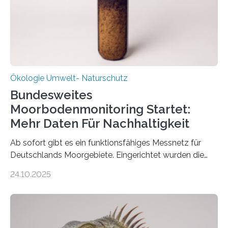
Ökologie Umwelt- Naturschutz
Bundesweites
Moorbodenmonitoring Startet:
Mehr Daten Für Nachhaltigkeit
Ab sofort gibt es ein funktionsfähiges Messnetz für
Deutschlands Moorgebiete. Eingerichtet wurden die
155 Messpunkte in Offenland und Wald in den
24.10.2025
vergangenen fünf Jahren von Wissenschaftlerinnen
und Wissenschaftlern des Thünen-Instituts. Am
heutigen Donnerstag übergeben sie ihren Bericht zur
Aufbauphase an den Auftraggeber, das