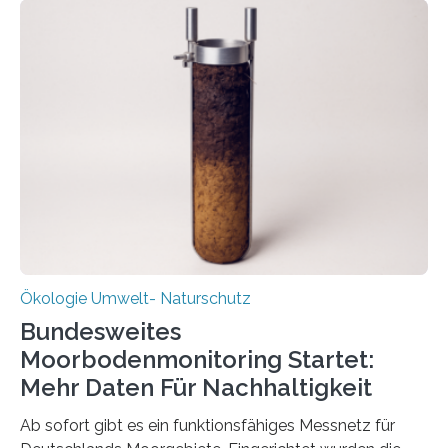
funktioniert und warum das auch für die nachhaltige
Veränderung der Wirtschaft wichtig ist, zeigt der vom
Deutschen Biomasseforschungszentrum und der
Stadtreinigung Leipzig konzipierte und am 24. Oktober
2025 offiziell eingeweihte Stadtrundgang „KreisLauf“. Er
ist ab sofort im Leipziger Stadtgebiet…
Ökologie Umwelt- Naturschutz
Bundesweites
Moorbodenmonitoring Startet:
Mehr Daten Für Nachhaltigkeit
Ab sofort gibt es ein funktionsfähiges Messnetz für