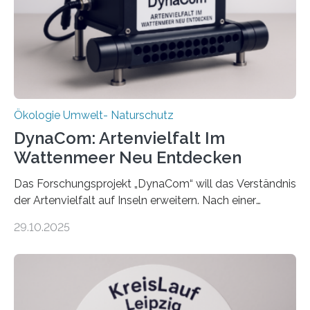
Ökologie Umwelt- Naturschutz
DynaCom: Artenvielfalt Im
Wattenmeer Neu Entdecken
Das Forschungsprojekt „DynaCom“ will das Verständnis
der Artenvielfalt auf Inseln erweitern. Nach einer
zehnjährigen Phase mit Experimenten und
29.10.2025
Beobachtungen im Wattenmeer ist nun eine große
Datenauswertung geplant. Forschende der Universität
Oldenburg befassen sich insbesondere damit, wie ein
Ökosystem gedeiht – und wie sich dieser Prozess
verlässlich prognostizieren lässt. Grünes Licht für