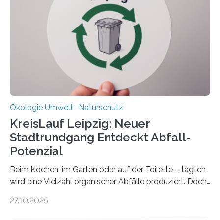
„DynaCom“: Die Deutsche Forschungsgemeinschaft
(DFG) fördert das Anfang 2019 gestartete
Forschungsprojekt an der Universität Oldenburg für
zwei weitere Jahre mit rund 1,2 Millionen Euro. „Wir
freuen uns sehr über…
Ökologie Umwelt- Naturschutz
KreisLauf Leipzig: Neuer
Stadtrundgang Entdeckt Abfall-
Potenzial
Beim Kochen, im Garten oder auf der Toilette – täglich
wird eine Vielzahl organischer Abfälle produziert. Doch
was oft als „Müll“ gilt, steckt voller Wertstoffe, die ihr
27.10.2025
Potenzial nur dann entfalten können, wenn sie in
Kreisläufe zurückgeführt werden. Wie das genau