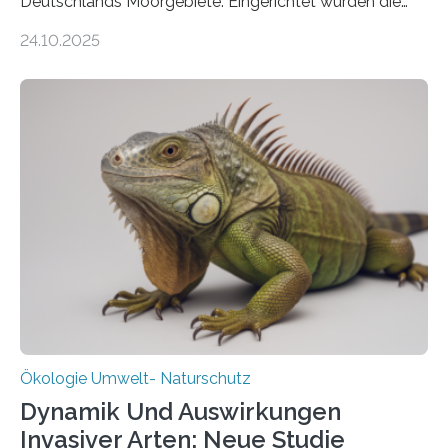
Deutschlands Moorgebiete. Eingerichtet wurden die
155 Messpunkte in Offenland und Wald in den
24.10.2025
vergangenen fünf Jahren von Wissenschaftlerinnen
und Wissenschaftlern des Thünen-Instituts. Am
heutigen Donnerstag übergeben sie ihren Bericht zur
Aufbauphase an den Auftraggeber, das
Bundesministerium für Landwirtschaft, Ernährung und
Heimat. Braunschweig/Eberswalde (23. Oktober 2025).
Ein Netz aus 155 Messstationen spannt sich neuerdings
über Deutschlands Moorböden. Eingerichtet wurden sie
in den vergangenen fünf Jahren von
Wissenschaftlerinnen und Wissenschaftlern des
Thünen-Instituts für Agrarklimaschutz…
Ökologie Umwelt- Naturschutz
Dynamik Und Auswirkungen
Invasiver Arten: Neue Studie