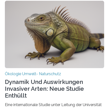
heutigen Donnerstag übergeben sie ihren Bericht zur
Aufbauphase an den Auftraggeber, das
Bundesministerium für Landwirtschaft, Ernährung und
Heimat. Braunschweig/Eberswalde (23. Oktober 2025).
Ein Netz aus 155 Messstationen spannt sich neuerdings
über Deutschlands Moorböden. Eingerichtet wurden sie
in den vergangenen fünf Jahren von
Wissenschaftlerinnen und Wissenschaftlern des
Thünen-Instituts für Agrarklimaschutz…
Ökologie Umwelt- Naturschutz
Dynamik Und Auswirkungen
Invasiver Arten: Neue Studie
Enthüllt
Eine internationale Studie unter Leitung der Universität