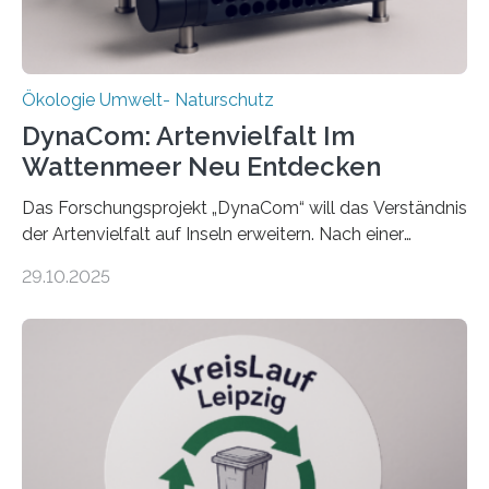
Ökologie Umwelt- Naturschutz
DynaCom: Artenvielfalt Im
Wattenmeer Neu Entdecken
Das Forschungsprojekt „DynaCom“ will das Verständnis
der Artenvielfalt auf Inseln erweitern. Nach einer
zehnjährigen Phase mit Experimenten und
29.10.2025
Beobachtungen im Wattenmeer ist nun eine große
Datenauswertung geplant. Forschende der Universität
Oldenburg befassen sich insbesondere damit, wie ein
Ökosystem gedeiht – und wie sich dieser Prozess
verlässlich prognostizieren lässt. Grünes Licht für
„DynaCom“: Die Deutsche Forschungsgemeinschaft
(DFG) fördert das Anfang 2019 gestartete
Forschungsprojekt an der Universität Oldenburg für