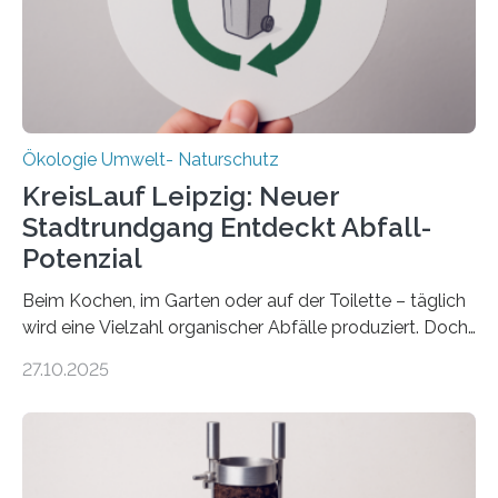
zwei weitere Jahre mit rund 1,2 Millionen Euro. „Wir
freuen uns sehr über…
Ökologie Umwelt- Naturschutz
KreisLauf Leipzig: Neuer
Stadtrundgang Entdeckt Abfall-
Potenzial
Beim Kochen, im Garten oder auf der Toilette – täglich
wird eine Vielzahl organischer Abfälle produziert. Doch
was oft als „Müll“ gilt, steckt voller Wertstoffe, die ihr
27.10.2025
Potenzial nur dann entfalten können, wenn sie in
Kreisläufe zurückgeführt werden. Wie das genau
funktioniert und warum das auch für die nachhaltige
Veränderung der Wirtschaft wichtig ist, zeigt der vom
Deutschen Biomasseforschungszentrum und der