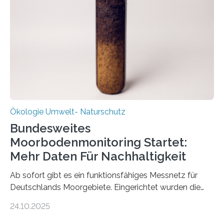
Stadtreinigung Leipzig konzipierte und am 24. Oktober
2025 offiziell eingeweihte Stadtrundgang „KreisLauf“. Er
ist ab sofort im Leipziger Stadtgebiet…
Ökologie Umwelt- Naturschutz
Bundesweites
Moorbodenmonitoring Startet:
Mehr Daten Für Nachhaltigkeit
Ab sofort gibt es ein funktionsfähiges Messnetz für
Deutschlands Moorgebiete. Eingerichtet wurden die
155 Messpunkte in Offenland und Wald in den
24.10.2025
vergangenen fünf Jahren von Wissenschaftlerinnen
und Wissenschaftlern des Thünen-Instituts. Am