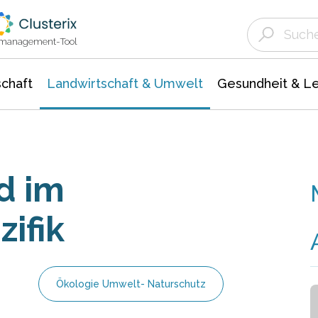
Landwirtschaft & Umwelt
Gesundheit &
Agrar- Forstwissenschaften
Unternehmensmeldungen
Biowissenschafte
Ökologie Umwelt- Naturschutz
ktmanagement-Tool
chaft
Landwirtschaft & Umwelt
Gesundheit & L
d im
ifik
Ökologie Umwelt- Naturschutz