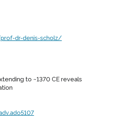
prof-dr-denis-scholz/
extending to ~1370 CE reveals
ation
iadv.ado5107