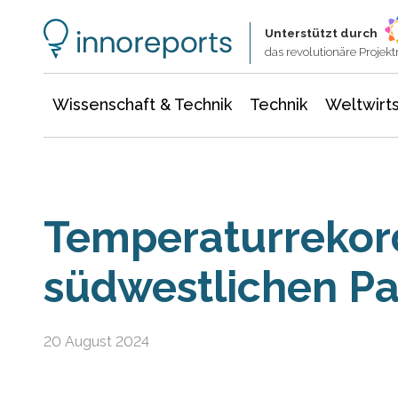
Wissenschaft & Technik
Informationstechnologie
Energie & Elektrotechnik
Unterstützt durch
das revolutionäre Proje
Wissenschaft & Technik
Technik
Weltwirts
Temperaturrekor
südwestlichen Paz
20 August 2024