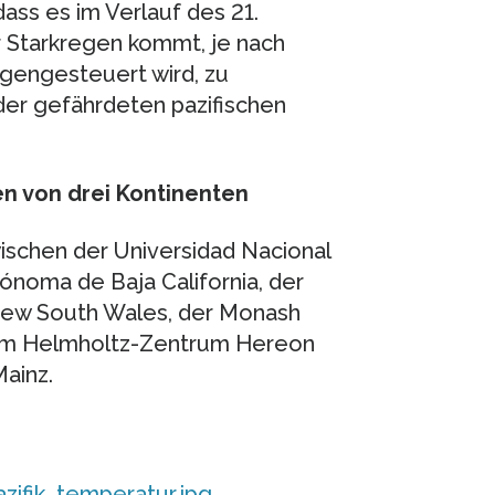
ss es im Verlauf des 21.
r Starkregen kommt, je nach
gegengesteuert wird, zu
er gefährdeten pazifischen
en von drei Kontinenten
ischen der Universidad Nacional
noma de Baja California, der
f New South Wales, der Monash
 dem Helmholtz-Zentrum Hereon
ainz.
ifik_temperatur.jpg