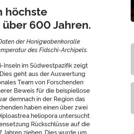
n höchste
 über 600 Jahren.
n Daten der Honigwabenkoralle
mperatur des Fidschi-Archipels.
-Inseln im Südwestpazifik zeigt
 Dies geht aus der Auswertung
tionales Team von Forschenden
rer Beweis für die beispiellose
war demnach in der Region das
schenden haben einen über zwei
iploastrea heliopora untersucht
nsetzung Rückschlüsse auf die
7 Jahren ziehen. Dies wurde um