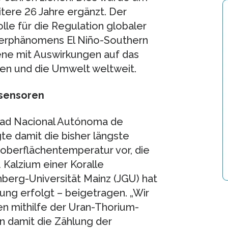
ere 26 Jahre ergänzt. Der
olle für die Regulation globaler
terphänomens El Niño-Southern
ene mit Auswirkungen auf das
en und die Umwelt weltweit.
rsensoren
dad Nacional Autónoma de
te damit die bisher längste
soberflächentemperatur vor, die
 Kalzium einer Koralle
erg-Universität Mainz (JGU) hat
sung erfolgt – beigetragen. „Wir
n mithilfe der Uran-Thorium-
 damit die Zählung der