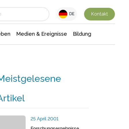
 Leben
Medien & Ereignisse
Interdisziplinäre Forschung
Veranstaltungsnachrichten
n Chemie
Gesellschaftswissenschaften
Kontakt
DE
eben
Medien & Ereignisse
Bildung
Meistgelesene
Artikel
25 April 2001
Forschungsergebnisse