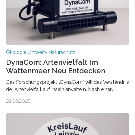
Ökologie Umwelt- Naturschutz
DynaCom: Artenvielfalt Im
Wattenmeer Neu Entdecken
Das Forschungsprojekt „DynaCom“ will das Verständnis
der Artenvielfalt auf Inseln erweitern. Nach einer
zehnjährigen Phase mit Experimenten und
29.10.2025
Beobachtungen im Wattenmeer ist nun eine große
Datenauswertung geplant. Forschende der Universität
Oldenburg befassen sich insbesondere damit, wie ein
Ökosystem gedeiht – und wie sich dieser Prozess
verlässlich prognostizieren lässt. Grünes Licht für