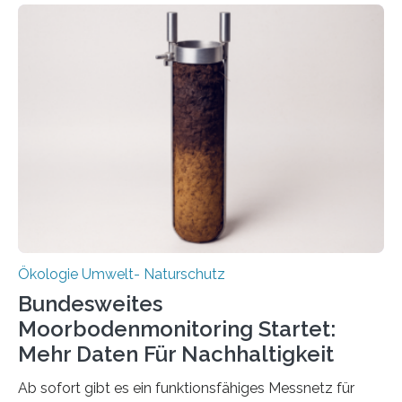
Kreisläufe zurückgeführt werden. Wie das genau
funktioniert und warum das auch für die nachhaltige
Veränderung der Wirtschaft wichtig ist, zeigt der vom
Deutschen Biomasseforschungszentrum und der
Stadtreinigung Leipzig konzipierte und am 24. Oktober
2025 offiziell eingeweihte Stadtrundgang „KreisLauf“. Er
ist ab sofort im Leipziger Stadtgebiet…
Ökologie Umwelt- Naturschutz
Bundesweites
Moorbodenmonitoring Startet:
Mehr Daten Für Nachhaltigkeit
Ab sofort gibt es ein funktionsfähiges Messnetz für