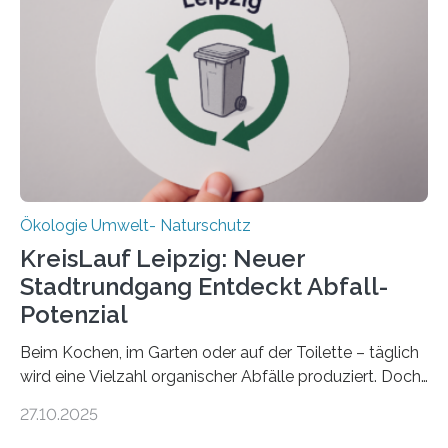
„DynaCom“: Die Deutsche Forschungsgemeinschaft
(DFG) fördert das Anfang 2019 gestartete
Forschungsprojekt an der Universität Oldenburg für
zwei weitere Jahre mit rund 1,2 Millionen Euro. „Wir
freuen uns sehr über…
Ökologie Umwelt- Naturschutz
KreisLauf Leipzig: Neuer
Stadtrundgang Entdeckt Abfall-
Potenzial
Beim Kochen, im Garten oder auf der Toilette – täglich
wird eine Vielzahl organischer Abfälle produziert. Doch
was oft als „Müll“ gilt, steckt voller Wertstoffe, die ihr
27.10.2025
Potenzial nur dann entfalten können, wenn sie in