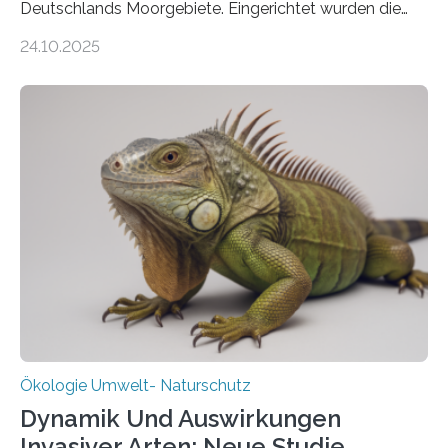
Deutschlands Moorgebiete. Eingerichtet wurden die
155 Messpunkte in Offenland und Wald in den
24.10.2025
vergangenen fünf Jahren von Wissenschaftlerinnen
und Wissenschaftlern des Thünen-Instituts. Am
heutigen Donnerstag übergeben sie ihren Bericht zur
Aufbauphase an den Auftraggeber, das
Bundesministerium für Landwirtschaft, Ernährung und
Heimat. Braunschweig/Eberswalde (23. Oktober 2025).
Ein Netz aus 155 Messstationen spannt sich neuerdings
über Deutschlands Moorböden. Eingerichtet wurden sie
in den vergangenen fünf Jahren von
Wissenschaftlerinnen und Wissenschaftlern des
Thünen-Instituts für Agrarklimaschutz…
Ökologie Umwelt- Naturschutz
Dynamik Und Auswirkungen
Invasiver Arten: Neue Studie