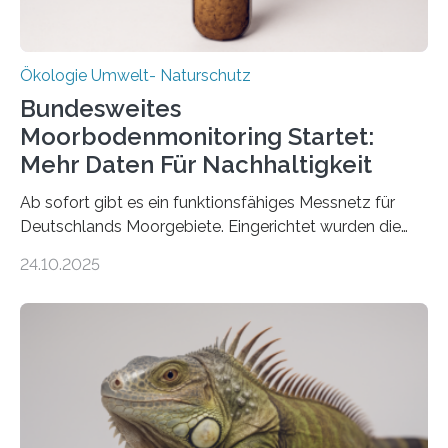
Ökologie Umwelt- Naturschutz
Bundesweites
Moorbodenmonitoring Startet:
Mehr Daten Für Nachhaltigkeit
Ab sofort gibt es ein funktionsfähiges Messnetz für
Deutschlands Moorgebiete. Eingerichtet wurden die
155 Messpunkte in Offenland und Wald in den
24.10.2025
vergangenen fünf Jahren von Wissenschaftlerinnen
und Wissenschaftlern des Thünen-Instituts. Am
heutigen Donnerstag übergeben sie ihren Bericht zur
Aufbauphase an den Auftraggeber, das
Bundesministerium für Landwirtschaft, Ernährung und
Heimat. Braunschweig/Eberswalde (23. Oktober 2025).
Ein Netz aus 155 Messstationen spannt sich neuerdings
über Deutschlands Moorböden. Eingerichtet wurden sie