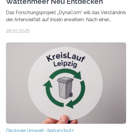
Wattenmeer Neu Entdecken
Das Forschungsprojekt „DynaCom“ will das Verständnis
der Artenvielfalt auf Inseln erweitern. Nach einer
zehnjährigen Phase mit Experimenten und
29.10.2025
Beobachtungen im Wattenmeer ist nun eine große
Datenauswertung geplant. Forschende der Universität
Oldenburg befassen sich insbesondere damit, wie ein
Ökosystem gedeiht – und wie sich dieser Prozess
verlässlich prognostizieren lässt. Grünes Licht für
„DynaCom“: Die Deutsche Forschungsgemeinschaft
(DFG) fördert das Anfang 2019 gestartete
Forschungsprojekt an der Universität Oldenburg für
zwei weitere Jahre mit rund 1,2 Millionen Euro. „Wir
freuen uns sehr über…
Ökologie Umwelt- Naturschutz