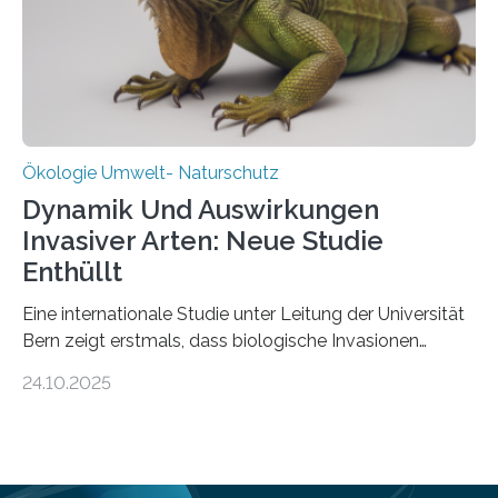
in den vergangenen fünf Jahren von
Wissenschaftlerinnen und Wissenschaftlern des
Thünen-Instituts für Agrarklimaschutz…
Ökologie Umwelt- Naturschutz
Dynamik Und Auswirkungen
Invasiver Arten: Neue Studie
Enthüllt
Eine internationale Studie unter Leitung der Universität
Bern zeigt erstmals, dass biologische Invasionen
Ökosysteme nicht auf einheitliche Weise verändern.
24.10.2025
Einige Auswirkungen, insbesondere der durch invasive
Arten verursachte Verlust einheimischer
Pflanzenvielfalt, sind anhaltend und verstärken sich mit
der Zeit. Andere Auswirkungen, wie etwa Änderungen