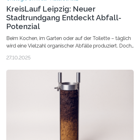
KreisLauf Leipzig: Neuer
Stadtrundgang Entdeckt Abfall-
Potenzial
Beim Kochen, im Garten oder auf der Toilette – täglich
wird eine Vielzahl organischer Abfälle produziert. Doch
was oft als „Müll“ gilt, steckt voller Wertstoffe, die ihr
27.10.2025
Potenzial nur dann entfalten können, wenn sie in
Kreisläufe zurückgeführt werden. Wie das genau
funktioniert und warum das auch für die nachhaltige
Veränderung der Wirtschaft wichtig ist, zeigt der vom
Deutschen Biomasseforschungszentrum und der
Stadtreinigung Leipzig konzipierte und am 24. Oktober
2025 offiziell eingeweihte Stadtrundgang „KreisLauf“. Er
ist ab sofort im Leipziger Stadtgebiet…