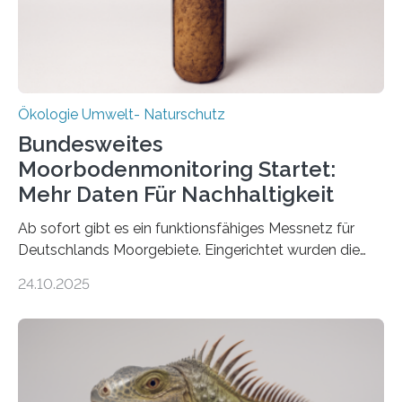
Ökologie Umwelt- Naturschutz
Bundesweites
Moorbodenmonitoring Startet:
Mehr Daten Für Nachhaltigkeit
Ab sofort gibt es ein funktionsfähiges Messnetz für
Deutschlands Moorgebiete. Eingerichtet wurden die
155 Messpunkte in Offenland und Wald in den
24.10.2025
vergangenen fünf Jahren von Wissenschaftlerinnen
und Wissenschaftlern des Thünen-Instituts. Am
heutigen Donnerstag übergeben sie ihren Bericht zur
Aufbauphase an den Auftraggeber, das
Bundesministerium für Landwirtschaft, Ernährung und
Heimat. Braunschweig/Eberswalde (23. Oktober 2025).