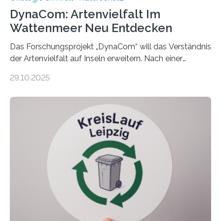
DynaCom: Artenvielfalt Im
Wattenmeer Neu Entdecken
Das Forschungsprojekt „DynaCom“ will das Verständnis
der Artenvielfalt auf Inseln erweitern. Nach einer
zehnjährigen Phase mit Experimenten und
29.10.2025
Beobachtungen im Wattenmeer ist nun eine große
Datenauswertung geplant. Forschende der Universität
Oldenburg befassen sich insbesondere damit, wie ein
Ökosystem gedeiht – und wie sich dieser Prozess
verlässlich prognostizieren lässt. Grünes Licht für
„DynaCom“: Die Deutsche Forschungsgemeinschaft
(DFG) fördert das Anfang 2019 gestartete
Forschungsprojekt an der Universität Oldenburg für
zwei weitere Jahre mit rund 1,2 Millionen Euro. „Wir
freuen uns sehr über…