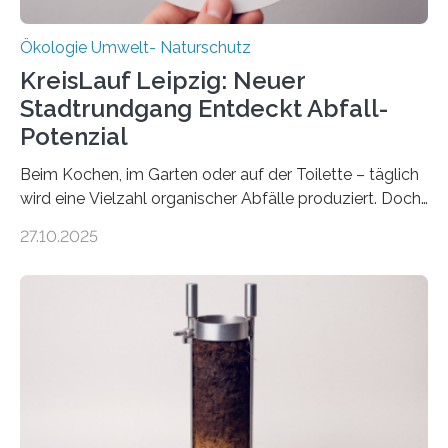
Ökologie Umwelt- Naturschutz
KreisLauf Leipzig: Neuer
Stadtrundgang Entdeckt Abfall-
Potenzial
Beim Kochen, im Garten oder auf der Toilette – täglich
wird eine Vielzahl organischer Abfälle produziert. Doch
was oft als „Müll“ gilt, steckt voller Wertstoffe, die ihr
27.10.2025
Potenzial nur dann entfalten können, wenn sie in
Kreisläufe zurückgeführt werden. Wie das genau
funktioniert und warum das auch für die nachhaltige
Veränderung der Wirtschaft wichtig ist, zeigt der vom
Deutschen Biomasseforschungszentrum und der
Stadtreinigung Leipzig konzipierte und am 24. Oktober
2025 offiziell eingeweihte Stadtrundgang „KreisLauf“. Er
ist ab sofort im Leipziger Stadtgebiet…