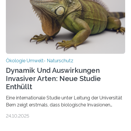
Ein Netz aus 155 Messstationen spannt sich neuerdings
über Deutschlands Moorböden. Eingerichtet wurden sie
in den vergangenen fünf Jahren von
Wissenschaftlerinnen und Wissenschaftlern des
Thünen-Instituts für Agrarklimaschutz…
Ökologie Umwelt- Naturschutz
Dynamik Und Auswirkungen
Invasiver Arten: Neue Studie
Enthüllt
Eine internationale Studie unter Leitung der Universität
Bern zeigt erstmals, dass biologische Invasionen
Ökosysteme nicht auf einheitliche Weise verändern.
24.10.2025
Einige Auswirkungen, insbesondere der durch invasive
Arten verursachte Verlust einheimischer