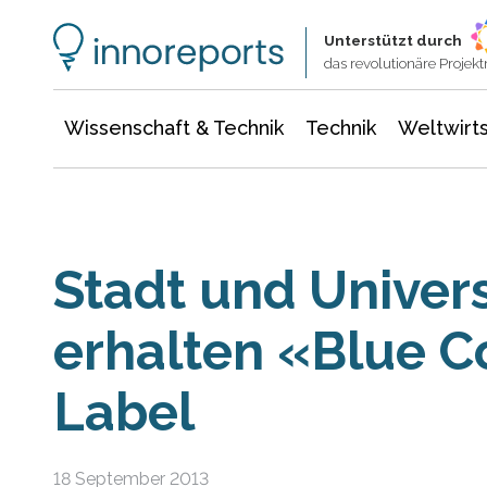
Wissenschaft & Technik
Informationstechnologie
Energie & Elektrotechnik
Unterstützt durch
das revolutionäre Proje
Wissenschaft & Technik
Technik
Weltwirts
Stadt und Univers
erhalten «Blue 
Label
18 September 2013