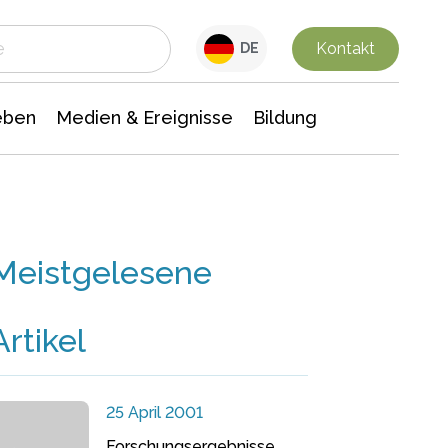
 Leben
Medien & Ereignisse
Interdisziplinäre Forschung
Veranstaltungsnachrichten
n Chemie
Gesellschaftswissenschaften
Kontakt
DE
eben
Medien & Ereignisse
Bildung
Meistgelesene
Artikel
25 April 2001
Forschungsergebnisse