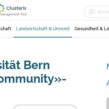
Landwirtschaft & Umwelt
Gesundheit &
Agrar- Forstwissenschaften
Unternehmensmeldungen
Biowissenschafte
Ökologie Umwelt- Naturschutz
ktmanagement-Tool
chaft
Landwirtschaft & Umwelt
Gesundheit & L
ität Bern
Community»-