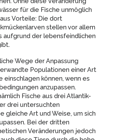
hen. Ohne diese Veränderung
ässer für die Fische unmöglich
us Vorteile: Die dort
kmückenlarven stellen vor allem
es aufgrund der lebensfeindlichen
bt.
dliche Wege der Anpassung
 verwandte Populationen einer Art
ge einschlagen können, wenn es
tbedingungen anzupassen.
lich Fische aus drei Atlantik-
er drei untersuchten
ie gleiche Art und Weise, um sich
passen. Bei der dritten
enetischen Veränderungen jedoch
auch diese Tiere durch die hohe