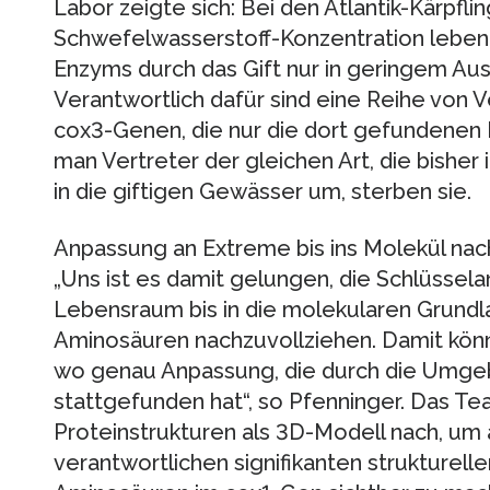
Labor zeigte sich: Bei den Atlantik-Kärpfli
Schwefelwasserstoff-Konzentration leben, 
Enzyms durch das Gift nur in geringem Au
Verantwortlich dafür sind eine Reihe von 
cox3-Genen, die nur die dort gefundenen 
man Vertreter der gleichen Art, die bishe
in die giftigen Gewässer um, sterben sie.
Anpassung an Extreme bis ins Molekül na
„Uns ist es damit gelungen, die Schlüsse
Lebensraum bis in die molekularen Grundl
Aminosäuren nachzuvollziehen. Damit kön
wo genau Anpassung, die durch die Umgeb
stattgefunden hat“, so Pfenninger. Das Tea
Proteinstrukturen als 3D-Modell nach, um 
verantwortlichen signifikanten strukturel