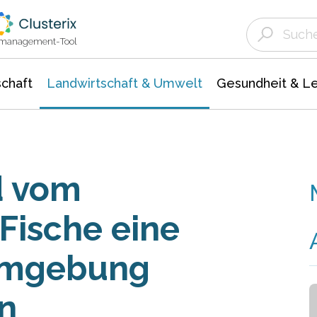
Landwirtschaft & Umwelt
Gesundheit &
Agrar- Forstwissenschaften
Unternehmensmeldungen
Biowissenschafte
Ökologie Umwelt- Naturschutz
ktmanagement-Tool
chaft
Landwirtschaft & Umwelt
Gesundheit & L
d vom
Fische eine
 Umgebung
n