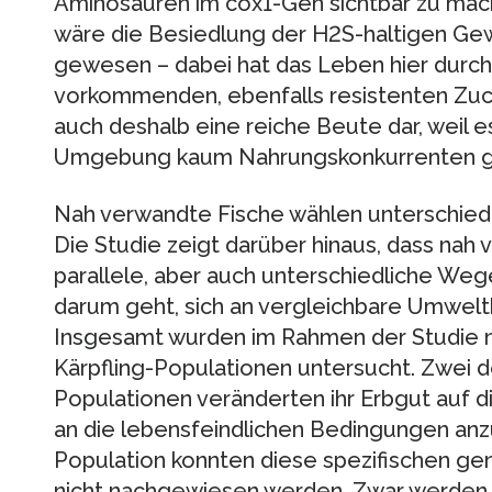
Aminosäuren im cox1-Gen sichtbar zu mac
wäre die Besiedlung der H2S-haltigen Gew
gewesen – dabei hat das Leben hier durcha
vorkommenden, ebenfalls resistenten Zuc
auch deshalb eine reiche Beute dar, weil 
Umgebung kaum Nahrungskonkurrenten gi
Nah verwandte Fische wählen unterschie
Die Studie zeigt darüber hinaus, dass nah
parallele, aber auch unterschiedliche We
darum geht, sich an vergleichbare Umwel
Insgesamt wurden im Rahmen der Studie näm
Kärpfling-Populationen untersucht. Zwei d
Populationen veränderten ihr Erbgut auf d
an die lebensfeindlichen Bedingungen anzu
Population konnten diese spezifischen g
nicht nachgewiesen werden. Zwar werden 