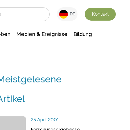
 Leben
Medien & Ereignisse
Interdisziplinäre Forschung
Veranstaltungsnachrichten
n Chemie
Gesellschaftswissenschaften
Kontakt
DE
eben
Medien & Ereignisse
Bildung
Meistgelesene
Artikel
25 April 2001
Forschungsergebnisse