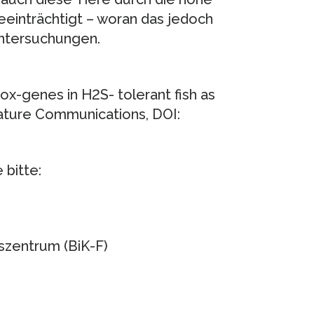
eeinträchtigt – woran das jedoch
ntersuchungen.
 cox-genes in H2S- tolerant fish as
Nature Communications, DOI:
 bitte:
szentrum (BiK-F)