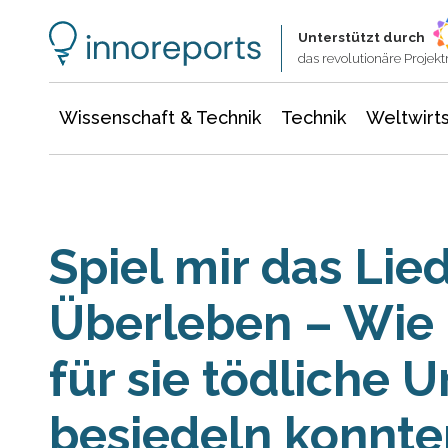
Wissenschaft & Technik
Informationstechnologie
Energie & Elektrotechnik
Unterstützt durch
das revolutionäre Proje
Wissenschaft & Technik
Technik
Weltwirts
Spiel mir das Lie
Überleben – Wie 
für sie tödliche
besiedeln konnte