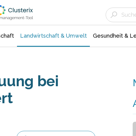
Landwirtschaft & Umwelt
Gesundheit &
Agrar- Forstwissenschaften
Unternehmensmeldungen
Biowissenschafte
Ökologie Umwelt- Naturschutz
ktmanagement-Tool
chaft
Landwirtschaft & Umwelt
Gesundheit & L
uung bei
rt