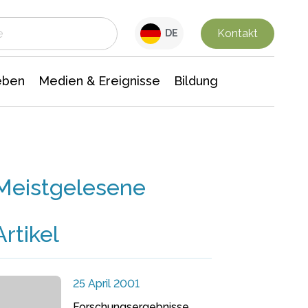
 Leben
Medien & Ereignisse
Interdisziplinäre Forschung
Veranstaltungsnachrichten
n Chemie
Gesellschaftswissenschaften
Kontakt
DE
eben
Medien & Ereignisse
Bildung
Meistgelesene
Artikel
25 April 2001
Forschungsergebnisse