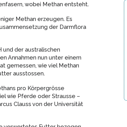
zenfasern, wobei Methan entsteht.
eniger Methan erzeugen. Es
 Zusammensetzung der Darmflora
 und der australischen
igen Annahmen nun unter einem
hat gemessen, wie viel Methan
ter ausstossen.
thans pro Körpergrösse
el wie Pferde oder Strausse –
arcus Clauss von der Universität
e verwertetes Futter bezogen,