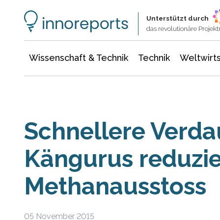
Wissenschaft & Technik
Informationstechnologie
Energie & Elektrotechnik
Unterstützt durch
das revolutionäre Proje
Wissenschaft & Technik
Technik
Weltwirts
Schnellere Verda
Kängurus reduzie
Methanausstoss
05 November 2015