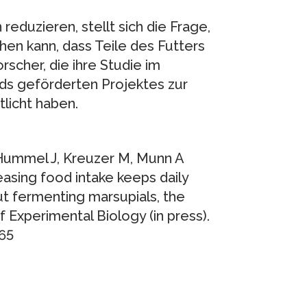
eduzieren, stellt sich die Frage,
en kann, dass Teile des Futters
rscher, die ihre Studie im
s geförderten Projektes zur
licht haben.
 Hummel J, Kreuzer M, Munn A
asing food intake keeps daily
t fermenting marsupials, the
 Experimental Biology (in press).
65