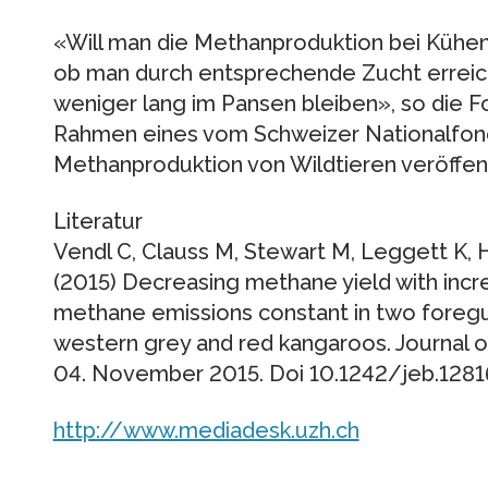
«Will man die Methanproduktion bei Kühen r
ob man durch entsprechende Zucht erreich
weniger lang im Pansen bleiben», so die Fo
Rahmen eines vom Schweizer Nationalfond
Methanproduktion von Wildtieren veröffent
Literatur
Vendl C, Clauss M, Stewart M, Leggett K,
(2015) Decreasing methane yield with incre
methane emissions constant in two foregu
western grey and red kangaroos. Journal of
04. November 2015. Doi 10.1242/jeb.1281
http://www.mediadesk.uzh.ch