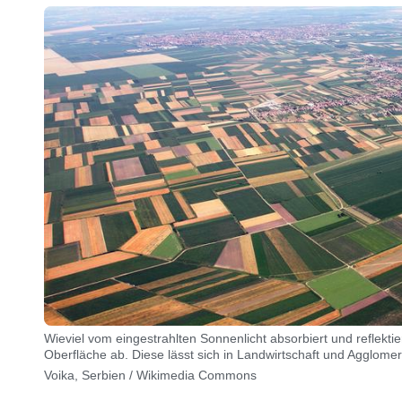
Wieviel vom eingestrahlten Sonnenlicht absorbiert und reflektie
Oberfläche ab. Diese lässt sich in Landwirtschaft und Agglomer
Voika, Serbien / Wikimedia Commons