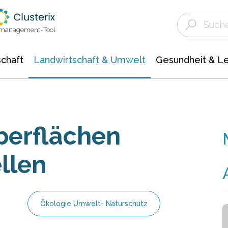
Landwirtschaft & Umwelt
Gesundheit &
Agrar- Forstwissenschaften
Unternehmensmeldungen
Biowissenschafte
Ökologie Umwelt- Naturschutz
ktmanagement-Tool
chaft
Landwirtschaft & Umwelt
Gesundheit & L
berflächen
llen
Ökologie Umwelt- Naturschutz