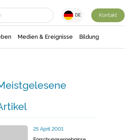
 Leben
Medien & Ereignisse
Interdisziplinäre Forschung
Veranstaltungsnachrichten
n Chemie
Gesellschaftswissenschaften
Kontakt
DE
eben
Medien & Ereignisse
Bildung
Meistgelesene
Artikel
25 April 2001
Forschungsergebnisse