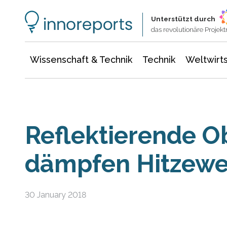
Wissenschaft & Technik
Informationstechnologie
Energie & Elektrotechnik
Unterstützt durch
das revolutionäre Proje
Wissenschaft & Technik
Technik
Weltwirts
Reflektierende O
dämpfen Hitzewe
30 January 2018