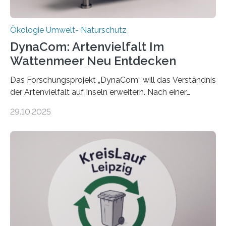
Ökologie Umwelt- Naturschutz
DynaCom: Artenvielfalt Im
Wattenmeer Neu Entdecken
Das Forschungsprojekt „DynaCom“ will das Verständnis
der Artenvielfalt auf Inseln erweitern. Nach einer
zehnjährigen Phase mit Experimenten und
29.10.2025
Beobachtungen im Wattenmeer ist nun eine große
Datenauswertung geplant. Forschende der Universität
Oldenburg befassen sich insbesondere damit, wie ein
Ökosystem gedeiht – und wie sich dieser Prozess
verlässlich prognostizieren lässt. Grünes Licht für
„DynaCom“: Die Deutsche Forschungsgemeinschaft
(DFG) fördert das Anfang 2019 gestartete
Forschungsprojekt an der Universität Oldenburg für
zwei weitere Jahre mit rund 1,2 Millionen Euro. „Wir
freuen uns sehr über…