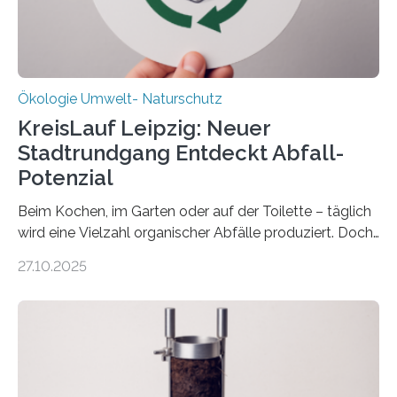
Ökologie Umwelt- Naturschutz
KreisLauf Leipzig: Neuer
Stadtrundgang Entdeckt Abfall-
Potenzial
Beim Kochen, im Garten oder auf der Toilette – täglich
wird eine Vielzahl organischer Abfälle produziert. Doch
was oft als „Müll“ gilt, steckt voller Wertstoffe, die ihr
27.10.2025
Potenzial nur dann entfalten können, wenn sie in
Kreisläufe zurückgeführt werden. Wie das genau
funktioniert und warum das auch für die nachhaltige
Veränderung der Wirtschaft wichtig ist, zeigt der vom
Deutschen Biomasseforschungszentrum und der
Stadtreinigung Leipzig konzipierte und am 24. Oktober