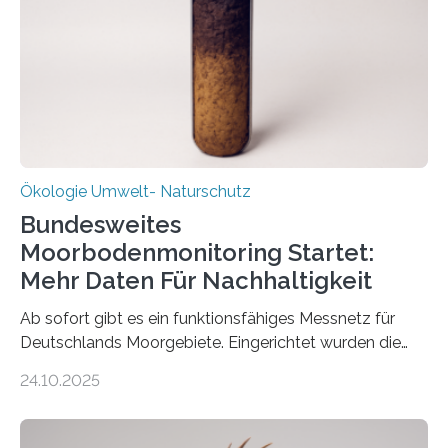
2025 offiziell eingeweihte Stadtrundgang „KreisLauf“. Er
ist ab sofort im Leipziger Stadtgebiet…
Ökologie Umwelt- Naturschutz
Bundesweites
Moorbodenmonitoring Startet:
Mehr Daten Für Nachhaltigkeit
Ab sofort gibt es ein funktionsfähiges Messnetz für
Deutschlands Moorgebiete. Eingerichtet wurden die
155 Messpunkte in Offenland und Wald in den
24.10.2025
vergangenen fünf Jahren von Wissenschaftlerinnen
und Wissenschaftlern des Thünen-Instituts. Am
heutigen Donnerstag übergeben sie ihren Bericht zur