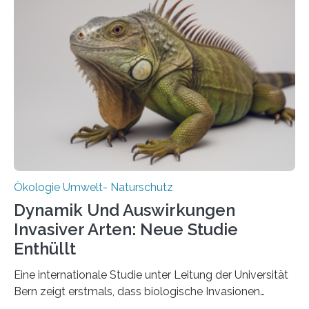
Aufbauphase an den Auftraggeber, das
Bundesministerium für Landwirtschaft, Ernährung und
Heimat. Braunschweig/Eberswalde (23. Oktober 2025).
Ein Netz aus 155 Messstationen spannt sich neuerdings
über Deutschlands Moorböden. Eingerichtet wurden sie
in den vergangenen fünf Jahren von
Wissenschaftlerinnen und Wissenschaftlern des
Thünen-Instituts für Agrarklimaschutz…
Ökologie Umwelt- Naturschutz
Dynamik Und Auswirkungen
Invasiver Arten: Neue Studie
Enthüllt
Eine internationale Studie unter Leitung der Universität
Bern zeigt erstmals, dass biologische Invasionen
Ökosysteme nicht auf einheitliche Weise verändern.