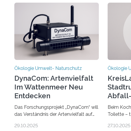
Ökologie Umwelt- Naturschutz
Ökologie 
DynaCom: Artenvielfalt
KreisL
Im Wattenmeer Neu
Stadtr
Entdecken
Abfall
Das Forschungsprojekt „DynaCom“ will
Beim Koche
das Verständnis der Artenvielfalt auf
Toilette – 
Inseln erweitern. Nach einer
organische
29.10.2025
27.10.2025
zehnjährigen Phase mit Experimenten
was oft als 