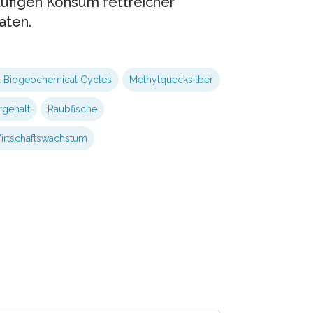
ufigen Konsum fettreicher
aten.
l Biogeochemical Cycles
Methylquecksilber
rgehalt
Raubfische
irtschaftswachstum