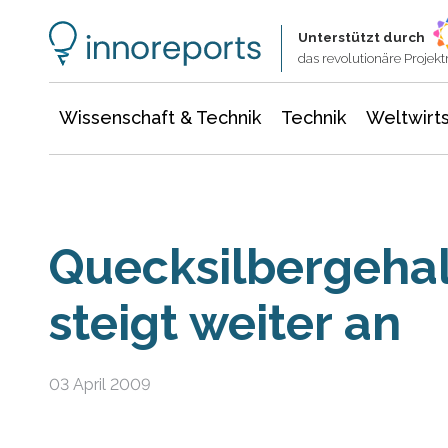
Wissenschaft & Technik
Informationstechnologie
Energie & Elektrotechnik
Unterstützt durch
das revolutionäre Proje
Wissenschaft & Technik
Technik
Weltwirts
Quecksilbergehal
steigt weiter an
03 April 2009