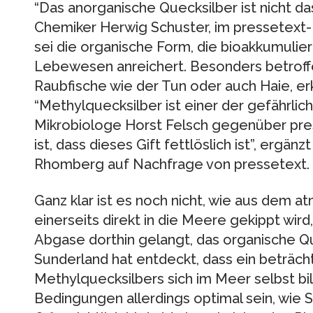
“Das anorganische Quecksilber ist nicht 
Chemiker Herwig Schuster, im pressetext-I
sei die organische Form, die bioakkumulier
Lebewesen anreichert. Besonders betroff
Raubfische wie der Tun oder auch Haie, erk
“Methylquecksilber ist einer der gefährlic
Mikrobiologe Horst Felsch gegenüber pres
ist, dass dieses Gift fettlöslich ist”, ergä
Rhomberg auf Nachfrage von pressetext.
Ganz klar ist es noch nicht, wie aus dem a
einerseits direkt in die Meere gekippt wir
Abgase dorthin gelangt, das organische Qu
Sunderland hat entdeckt, dass ein beträcht
Methylquecksilbers sich im Meer selbst bi
Bedingungen allerdings optimal sein, wie 