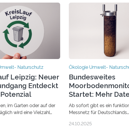
Umwelt- Naturschutz
Ökologie Umwelt- Natursch
auf Leipzig: Neuer
Bundesweites
undgang Entdeckt
Moorbodenmonito
-Potenzial
Startet: Mehr Dat
Nachhaltigkeit
n, im Garten oder auf der
Ab sofort gibt es ein funkti
täglich wird eine Vielzahl
Messnetz für Deutschlands
r Abfälle produziert. Doch
Moorgebiete. Eingerichtet w
24.10.2025
„Müll“ gilt, steckt voller
155 Messpunkte in Offenlan