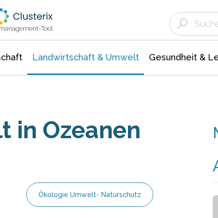
Landwirtschaft & Umwelt
Gesundheit &
Agrar- Forstwissenschaften
Unternehmensmeldungen
Biowissenschafte
Ökologie Umwelt- Naturschutz
ktmanagement-Tool
chaft
Landwirtschaft & Umwelt
Gesundheit & L
t in Ozeanen
Ökologie Umwelt- Naturschutz