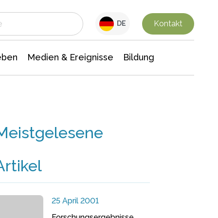
 Leben
Medien & Ereignisse
Interdisziplinäre Forschung
Veranstaltungsnachrichten
n Chemie
Gesellschaftswissenschaften
Kontakt
DE
eben
Medien & Ereignisse
Bildung
Meistgelesene
Artikel
25 April 2001
Forschungsergebnisse