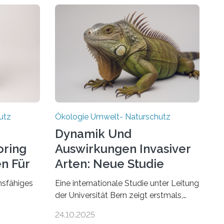
utz
Ökologie Umwelt- Naturschutz
Dynamik Und
ring
Auswirkungen Invasiver
en Für
Arten: Neue Studie
Enthüllt
onsfähiges
Eine internationale Studie unter Leitung
der Universität Bern zeigt erstmals,
urden die
dass biologische Invasionen
24.10.2025
d und Wald
Ökosysteme nicht auf einheitliche