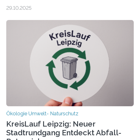
zehnjährigen Phase mit Experimenten und
29.10.2025
Beobachtungen im Wattenmeer ist nun eine große
Datenauswertung geplant. Forschende der Universität
Oldenburg befassen sich insbesondere damit, wie ein
Ökosystem gedeiht – und wie sich dieser Prozess
verlässlich prognostizieren lässt. Grünes Licht für
„DynaCom“: Die Deutsche Forschungsgemeinschaft
(DFG) fördert das Anfang 2019 gestartete
Forschungsprojekt an der Universität Oldenburg für
zwei weitere Jahre mit rund 1,2 Millionen Euro. „Wir
freuen uns sehr über…
Ökologie Umwelt- Naturschutz
KreisLauf Leipzig: Neuer
Stadtrundgang Entdeckt Abfall-