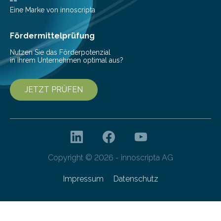
kontinuierliche Überwachung sinnvoller ist. Biologische
Eine Marke von innoscripta
Invasionen treten auf, wenn nicht…
Fördermittelprüfung
Nutzen Sie das Förderpotenzial
in Ihrem Unternehmen optimal aus?
JETZT PRÜFEN
Copyright © 2026 - innoscripta AG
Impressum
Datenschutz