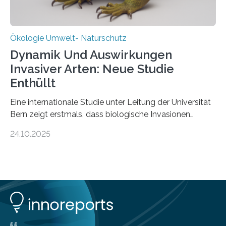
Ökologie Umwelt- Naturschutz
Dynamik Und Auswirkungen
Invasiver Arten: Neue Studie
Enthüllt
Eine internationale Studie unter Leitung der Universität
Bern zeigt erstmals, dass biologische Invasionen
Ökosysteme nicht auf einheitliche Weise verändern.
24.10.2025
Einige Auswirkungen, insbesondere der durch invasive
Arten verursachte Verlust einheimischer
Pflanzenvielfalt, sind anhaltend und verstärken sich mit
der Zeit. Andere Auswirkungen, wie etwa Änderungen
des Nährstoffgehalts im Boden, klingen mit
zunehmender Dauer der Invasionen oft ab. Die
Ergebnisse könnten bei der Entscheidung helfen, wann
schnell gehandelt werden sollte und wann eine