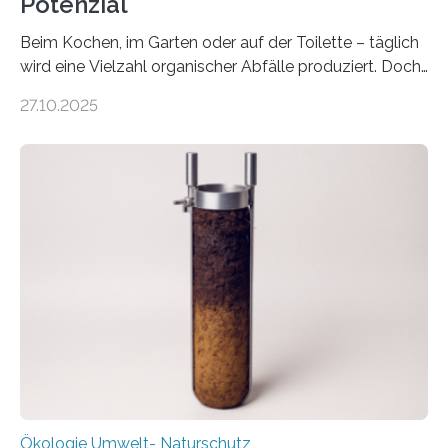
Potenzial
Beim Kochen, im Garten oder auf der Toilette – täglich
wird eine Vielzahl organischer Abfälle produziert. Doch
was oft als „Müll“ gilt, steckt voller Wertstoffe, die ihr
27.10.2025
Potenzial nur dann entfalten können, wenn sie in
Kreisläufe zurückgeführt werden. Wie das genau
funktioniert und warum das auch für die nachhaltige
Veränderung der Wirtschaft wichtig ist, zeigt der vom
Deutschen Biomasseforschungszentrum und der
Stadtreinigung Leipzig konzipierte und am 24. Oktober
2025 offiziell eingeweihte Stadtrundgang „KreisLauf“. Er
ist ab sofort im Leipziger Stadtgebiet…
Ökologie Umwelt- Naturschutz