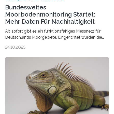
Bundesweites
Moorbodenmonitoring Startet:
Mehr Daten Für Nachhaltigkeit
Ab sofort gibt es ein funktionsfähiges Messnetz für
Deutschlands Moorgebiete. Eingerichtet wurden die
155 Messpunkte in Offenland und Wald in den
24.10.2025
vergangenen fünf Jahren von Wissenschaftlerinnen
und Wissenschaftlern des Thünen-Instituts. Am
heutigen Donnerstag übergeben sie ihren Bericht zur
Aufbauphase an den Auftraggeber, das
Bundesministerium für Landwirtschaft, Ernährung und
Heimat. Braunschweig/Eberswalde (23. Oktober 2025).
Ein Netz aus 155 Messstationen spannt sich neuerdings
über Deutschlands Moorböden. Eingerichtet wurden sie
in den vergangenen fünf Jahren von
Wissenschaftlerinnen und Wissenschaftlern des
Thünen-Instituts für Agrarklimaschutz…