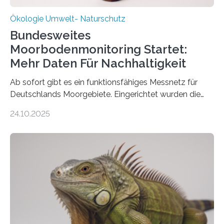
Ökologie Umwelt- Naturschutz
Bundesweites
Moorbodenmonitoring Startet:
Mehr Daten Für Nachhaltigkeit
Ab sofort gibt es ein funktionsfähiges Messnetz für
Deutschlands Moorgebiete. Eingerichtet wurden die
155 Messpunkte in Offenland und Wald in den
24.10.2025
vergangenen fünf Jahren von Wissenschaftlerinnen
und Wissenschaftlern des Thünen-Instituts. Am
heutigen Donnerstag übergeben sie ihren Bericht zur
Aufbauphase an den Auftraggeber, das
Bundesministerium für Landwirtschaft, Ernährung und
Heimat. Braunschweig/Eberswalde (23. Oktober 2025).
Ein Netz aus 155 Messstationen spannt sich neuerdings
über Deutschlands Moorböden. Eingerichtet wurden sie
in den vergangenen fünf Jahren von