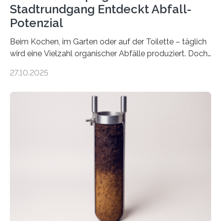
Stadtrundgang Entdeckt Abfall-
Potenzial
Beim Kochen, im Garten oder auf der Toilette – täglich
wird eine Vielzahl organischer Abfälle produziert. Doch
was oft als „Müll“ gilt, steckt voller Wertstoffe, die ihr
27.10.2025
Potenzial nur dann entfalten können, wenn sie in
Kreisläufe zurückgeführt werden. Wie das genau
funktioniert und warum das auch für die nachhaltige
Veränderung der Wirtschaft wichtig ist, zeigt der vom
Deutschen Biomasseforschungszentrum und der
Stadtreinigung Leipzig konzipierte und am 24. Oktober
2025 offiziell eingeweihte Stadtrundgang „KreisLauf“. Er
ist ab sofort im Leipziger Stadtgebiet…