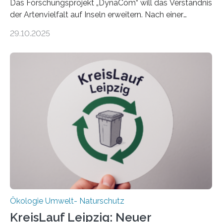
Das Forschungsprojekt „DynaCom“ will das Verständnis
der Artenvielfalt auf Inseln erweitern. Nach einer
zehnjährigen Phase mit Experimenten und
29.10.2025
Beobachtungen im Wattenmeer ist nun eine große
Datenauswertung geplant. Forschende der Universität
Oldenburg befassen sich insbesondere damit, wie ein
Ökosystem gedeiht – und wie sich dieser Prozess
verlässlich prognostizieren lässt. Grünes Licht für
„DynaCom“: Die Deutsche Forschungsgemeinschaft
(DFG) fördert das Anfang 2019 gestartete
Forschungsprojekt an der Universität Oldenburg für
zwei weitere Jahre mit rund 1,2 Millionen Euro. „Wir
freuen uns sehr über…
Ökologie Umwelt- Naturschutz
KreisLauf Leipzig: Neuer