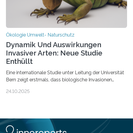
Wissenschaftlerinnen und Wissenschaftlern des
Thünen-Instituts für Agrarklimaschutz…
Ökologie Umwelt- Naturschutz
Dynamik Und Auswirkungen
Invasiver Arten: Neue Studie
Enthüllt
Eine internationale Studie unter Leitung der Universität
Bern zeigt erstmals, dass biologische Invasionen
Ökosysteme nicht auf einheitliche Weise verändern.
24.10.2025
Einige Auswirkungen, insbesondere der durch invasive
Arten verursachte Verlust einheimischer
Pflanzenvielfalt, sind anhaltend und verstärken sich mit
der Zeit. Andere Auswirkungen, wie etwa Änderungen
des Nährstoffgehalts im Boden, klingen mit
zunehmender Dauer der Invasionen oft ab. Die