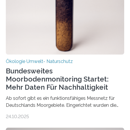
Stadtreinigung Leipzig konzipierte und am 24. Oktober
2025 offiziell eingeweihte Stadtrundgang „KreisLauf“. Er
ist ab sofort im Leipziger Stadtgebiet…
Ökologie Umwelt- Naturschutz
Bundesweites
Moorbodenmonitoring Startet:
Mehr Daten Für Nachhaltigkeit
Ab sofort gibt es ein funktionsfähiges Messnetz für
Deutschlands Moorgebiete. Eingerichtet wurden die
155 Messpunkte in Offenland und Wald in den
24.10.2025
vergangenen fünf Jahren von Wissenschaftlerinnen
und Wissenschaftlern des Thünen-Instituts. Am