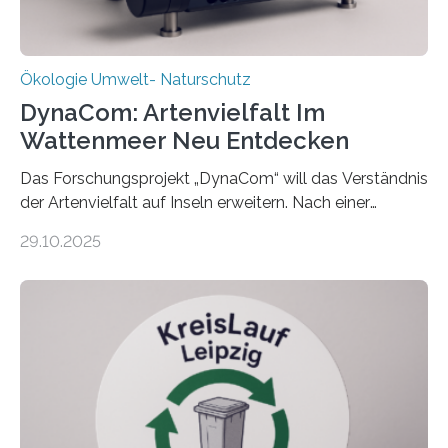
Ökologie Umwelt- Naturschutz
DynaCom: Artenvielfalt Im
Wattenmeer Neu Entdecken
Das Forschungsprojekt „DynaCom“ will das Verständnis
der Artenvielfalt auf Inseln erweitern. Nach einer
zehnjährigen Phase mit Experimenten und
29.10.2025
Beobachtungen im Wattenmeer ist nun eine große
Datenauswertung geplant. Forschende der Universität
Oldenburg befassen sich insbesondere damit, wie ein
Ökosystem gedeiht – und wie sich dieser Prozess
verlässlich prognostizieren lässt. Grünes Licht für
„DynaCom“: Die Deutsche Forschungsgemeinschaft
(DFG) fördert das Anfang 2019 gestartete
Forschungsprojekt an der Universität Oldenburg für
zwei weitere Jahre mit rund 1,2 Millionen Euro. „Wir