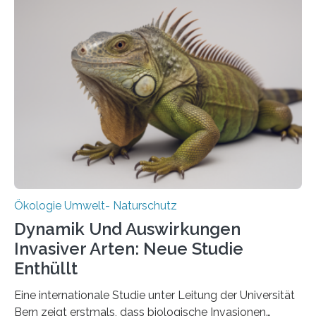
heutigen Donnerstag übergeben sie ihren Bericht zur
Aufbauphase an den Auftraggeber, das
Bundesministerium für Landwirtschaft, Ernährung und
Heimat. Braunschweig/Eberswalde (23. Oktober 2025).
Ein Netz aus 155 Messstationen spannt sich neuerdings
über Deutschlands Moorböden. Eingerichtet wurden sie
in den vergangenen fünf Jahren von
Wissenschaftlerinnen und Wissenschaftlern des
Thünen-Instituts für Agrarklimaschutz…
Ökologie Umwelt- Naturschutz
Dynamik Und Auswirkungen
Invasiver Arten: Neue Studie
Enthüllt
Eine internationale Studie unter Leitung der Universität
Bern zeigt erstmals, dass biologische Invasionen