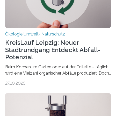
freuen uns sehr über…
Ökologie Umwelt- Naturschutz
KreisLauf Leipzig: Neuer
Stadtrundgang Entdeckt Abfall-
Potenzial
Beim Kochen, im Garten oder auf der Toilette – täglich
wird eine Vielzahl organischer Abfälle produziert. Doch
was oft als „Müll“ gilt, steckt voller Wertstoffe, die ihr
27.10.2025
Potenzial nur dann entfalten können, wenn sie in
Kreisläufe zurückgeführt werden. Wie das genau
funktioniert und warum das auch für die nachhaltige
Veränderung der Wirtschaft wichtig ist, zeigt der vom
Deutschen Biomasseforschungszentrum und der