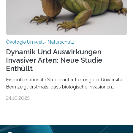
in den vergangenen fünf Jahren von
Wissenschaftlerinnen und Wissenschaftlern des
Thünen-Instituts für Agrarklimaschutz…
Ökologie Umwelt- Naturschutz
Dynamik Und Auswirkungen
Invasiver Arten: Neue Studie
Enthüllt
Eine internationale Studie unter Leitung der Universität
Bern zeigt erstmals, dass biologische Invasionen
Ökosysteme nicht auf einheitliche Weise verändern.
24.10.2025
Einige Auswirkungen, insbesondere der durch invasive
Arten verursachte Verlust einheimischer
Pflanzenvielfalt, sind anhaltend und verstärken sich mit
der Zeit. Andere Auswirkungen, wie etwa Änderungen
des Nährstoffgehalts im Boden, klingen mit