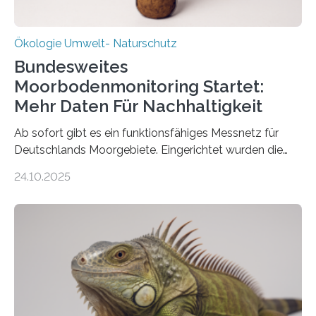
Ökologie Umwelt- Naturschutz
Bundesweites
Moorbodenmonitoring Startet:
Mehr Daten Für Nachhaltigkeit
Ab sofort gibt es ein funktionsfähiges Messnetz für
Deutschlands Moorgebiete. Eingerichtet wurden die
155 Messpunkte in Offenland und Wald in den
24.10.2025
vergangenen fünf Jahren von Wissenschaftlerinnen
und Wissenschaftlern des Thünen-Instituts. Am
heutigen Donnerstag übergeben sie ihren Bericht zur
Aufbauphase an den Auftraggeber, das
Bundesministerium für Landwirtschaft, Ernährung und
Heimat. Braunschweig/Eberswalde (23. Oktober 2025).
Ein Netz aus 155 Messstationen spannt sich neuerdings
über Deutschlands Moorböden. Eingerichtet wurden sie