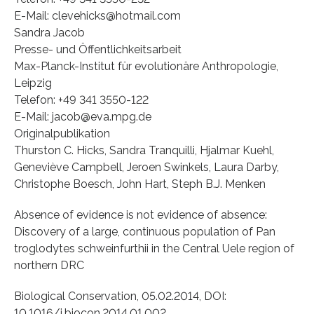
E-Mail: clevehicks@hotmail.com
Sandra Jacob
Presse- und Öffentlichkeitsarbeit
Max-Planck-Institut für evolutionäre Anthropologie,
Leipzig
Telefon: +49 341 3550-122
E-Mail: jacob@eva.mpg.de
Originalpublikation
Thurston C. Hicks, Sandra Tranquilli, Hjalmar Kuehl,
Geneviève Campbell, Jeroen Swinkels, Laura Darby,
Christophe Boesch, John Hart, Steph B.J. Menken
Absence of evidence is not evidence of absence:
Discovery of a large, continuous population of Pan
troglodytes schweinfurthii in the Central Uele region of
northern DRC
Biological Conservation, 05.02.2014, DOI:
10.1016/j.biocon.2014.01.002