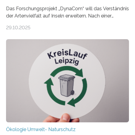
Das Forschungsprojekt „DynaCom“ will das Verständnis
der Artenvielfalt auf Inseln erweitern. Nach einer
zehnjährigen Phase mit Experimenten und
29.10.2025
Beobachtungen im Wattenmeer ist nun eine große
Datenauswertung geplant. Forschende der Universität
Oldenburg befassen sich insbesondere damit, wie ein
Ökosystem gedeiht – und wie sich dieser Prozess
verlässlich prognostizieren lässt. Grünes Licht für
„DynaCom“: Die Deutsche Forschungsgemeinschaft
(DFG) fördert das Anfang 2019 gestartete
Forschungsprojekt an der Universität Oldenburg für
zwei weitere Jahre mit rund 1,2 Millionen Euro. „Wir
freuen uns sehr über…
Ökologie Umwelt- Naturschutz