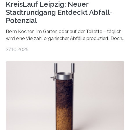
KreisLauf Leipzig: Neuer
Stadtrundgang Entdeckt Abfall-
Potenzial
Beim Kochen, im Garten oder auf der Toilette – täglich
wird eine Vielzahl organischer Abfälle produziert. Doch
was oft als „Müll“ gilt, steckt voller Wertstoffe, die ihr
27.10.2025
Potenzial nur dann entfalten können, wenn sie in
Kreisläufe zurückgeführt werden. Wie das genau
funktioniert und warum das auch für die nachhaltige
Veränderung der Wirtschaft wichtig ist, zeigt der vom
Deutschen Biomasseforschungszentrum und der
Stadtreinigung Leipzig konzipierte und am 24. Oktober
2025 offiziell eingeweihte Stadtrundgang „KreisLauf“. Er
ist ab sofort im Leipziger Stadtgebiet…