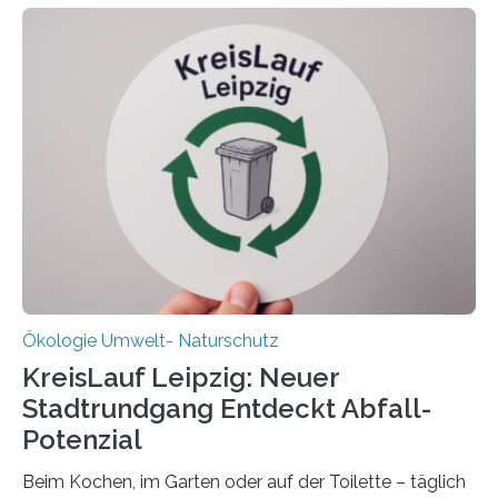
Datenauswertung geplant. Forschende der Universität
Oldenburg befassen sich insbesondere damit, wie ein
Ökosystem gedeiht – und wie sich dieser Prozess
verlässlich prognostizieren lässt. Grünes Licht für
„DynaCom“: Die Deutsche Forschungsgemeinschaft
(DFG) fördert das Anfang 2019 gestartete
Forschungsprojekt an der Universität Oldenburg für
zwei weitere Jahre mit rund 1,2 Millionen Euro. „Wir
freuen uns sehr über…
Ökologie Umwelt- Naturschutz
KreisLauf Leipzig: Neuer
Stadtrundgang Entdeckt Abfall-
Potenzial
Beim Kochen, im Garten oder auf der Toilette – täglich