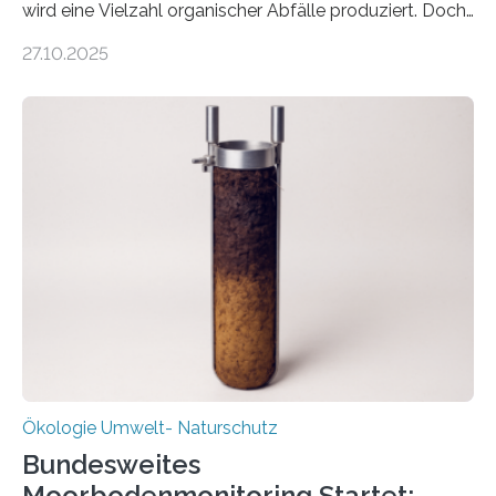
wird eine Vielzahl organischer Abfälle produziert. Doch
was oft als „Müll“ gilt, steckt voller Wertstoffe, die ihr
27.10.2025
Potenzial nur dann entfalten können, wenn sie in
Kreisläufe zurückgeführt werden. Wie das genau
funktioniert und warum das auch für die nachhaltige
Veränderung der Wirtschaft wichtig ist, zeigt der vom
Deutschen Biomasseforschungszentrum und der
Stadtreinigung Leipzig konzipierte und am 24. Oktober
2025 offiziell eingeweihte Stadtrundgang „KreisLauf“. Er
ist ab sofort im Leipziger Stadtgebiet…
Ökologie Umwelt- Naturschutz
Bundesweites
Moorbodenmonitoring Startet: