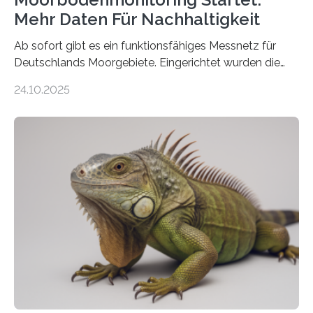
Mehr Daten Für Nachhaltigkeit
Ab sofort gibt es ein funktionsfähiges Messnetz für
Deutschlands Moorgebiete. Eingerichtet wurden die
155 Messpunkte in Offenland und Wald in den
24.10.2025
vergangenen fünf Jahren von Wissenschaftlerinnen
und Wissenschaftlern des Thünen-Instituts. Am
heutigen Donnerstag übergeben sie ihren Bericht zur
Aufbauphase an den Auftraggeber, das
Bundesministerium für Landwirtschaft, Ernährung und
Heimat. Braunschweig/Eberswalde (23. Oktober 2025).
Ein Netz aus 155 Messstationen spannt sich neuerdings
über Deutschlands Moorböden. Eingerichtet wurden sie
in den vergangenen fünf Jahren von
Wissenschaftlerinnen und Wissenschaftlern des
Thünen-Instituts für Agrarklimaschutz…