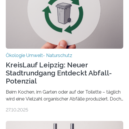
(DFG) fördert das Anfang 2019 gestartete
Forschungsprojekt an der Universität Oldenburg für
zwei weitere Jahre mit rund 1,2 Millionen Euro. „Wir
freuen uns sehr über…
Ökologie Umwelt- Naturschutz
KreisLauf Leipzig: Neuer
Stadtrundgang Entdeckt Abfall-
Potenzial
Beim Kochen, im Garten oder auf der Toilette – täglich
wird eine Vielzahl organischer Abfälle produziert. Doch
was oft als „Müll“ gilt, steckt voller Wertstoffe, die ihr
27.10.2025
Potenzial nur dann entfalten können, wenn sie in
Kreisläufe zurückgeführt werden. Wie das genau
funktioniert und warum das auch für die nachhaltige