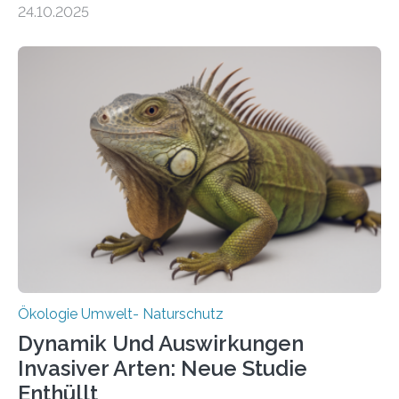
24.10.2025
vergangenen fünf Jahren von Wissenschaftlerinnen
und Wissenschaftlern des Thünen-Instituts. Am
heutigen Donnerstag übergeben sie ihren Bericht zur
Aufbauphase an den Auftraggeber, das
Bundesministerium für Landwirtschaft, Ernährung und
Heimat. Braunschweig/Eberswalde (23. Oktober 2025).
Ein Netz aus 155 Messstationen spannt sich neuerdings
über Deutschlands Moorböden. Eingerichtet wurden sie
in den vergangenen fünf Jahren von
Wissenschaftlerinnen und Wissenschaftlern des
Thünen-Instituts für Agrarklimaschutz…
Ökologie Umwelt- Naturschutz
Dynamik Und Auswirkungen
Invasiver Arten: Neue Studie
Enthüllt