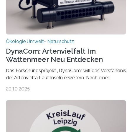
Ökologie Umwelt- Naturschutz
DynaCom: Artenvielfalt Im
Wattenmeer Neu Entdecken
Das Forschungsprojekt „DynaCom“ will das Verständnis
der Artenvielfalt auf Inseln erweitern. Nach einer
zehnjährigen Phase mit Experimenten und
29.10.2025
Beobachtungen im Wattenmeer ist nun eine große
Datenauswertung geplant. Forschende der Universität
Oldenburg befassen sich insbesondere damit, wie ein
Ökosystem gedeiht – und wie sich dieser Prozess
verlässlich prognostizieren lässt. Grünes Licht für
„DynaCom“: Die Deutsche Forschungsgemeinschaft