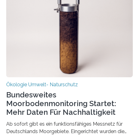
Veränderung der Wirtschaft wichtig ist, zeigt der vom
Deutschen Biomasseforschungszentrum und der
Stadtreinigung Leipzig konzipierte und am 24. Oktober
2025 offiziell eingeweihte Stadtrundgang „KreisLauf“. Er
ist ab sofort im Leipziger Stadtgebiet…
Ökologie Umwelt- Naturschutz
Bundesweites
Moorbodenmonitoring Startet:
Mehr Daten Für Nachhaltigkeit
Ab sofort gibt es ein funktionsfähiges Messnetz für
Deutschlands Moorgebiete. Eingerichtet wurden die
155 Messpunkte in Offenland und Wald in den