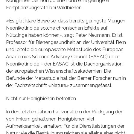
Königinnen bei Honigbienen und eine geringere
Fortpflanzungsrate bei Wildbienen.
«Es gibt klare Beweise, dass bereits geringste Mengen
Neonikotinoide solche chronischen Effekte auf
Nützlinge haben können», sagt Peter Neumann. Er ist
Professor für Bienengesundheit an der Universität Bern
und leitete die europaweite Metastudie des European
Academies Science Advisory Council (EASAC) über
Neonikotinoide – der EASAC ist die Dachorganisation
der europäischen Wissenschaftsakademien. Die
Befunde der Metastudie hat der Berner Forscher nun in
der Fachzeitschrift «Nature» zusammengefasst.
Nicht nur Honigbienen betroffen
In den letzten Jahren hat vor allem der Rückgang der
von Imkern gehaltenen Honigbienen viel
Aufmerksamkeit erhalten. Für die Dienstleistungen der
Natur wie die Bestäubung reichen sie alleine aber nicht