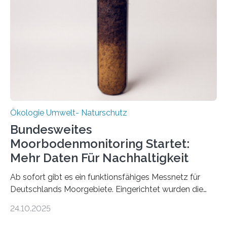
Stadtreinigung Leipzig konzipierte und am 24. Oktober
2025 offiziell eingeweihte Stadtrundgang „KreisLauf“. Er
ist ab sofort im Leipziger Stadtgebiet…
Ökologie Umwelt- Naturschutz
Bundesweites
Moorbodenmonitoring Startet:
Mehr Daten Für Nachhaltigkeit
Ab sofort gibt es ein funktionsfähiges Messnetz für
Deutschlands Moorgebiete. Eingerichtet wurden die
155 Messpunkte in Offenland und Wald in den
24.10.2025
vergangenen fünf Jahren von Wissenschaftlerinnen
und Wissenschaftlern des Thünen-Instituts. Am