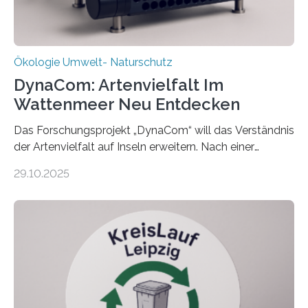
Ökologie Umwelt- Naturschutz
DynaCom: Artenvielfalt Im
Wattenmeer Neu Entdecken
Das Forschungsprojekt „DynaCom“ will das Verständnis
der Artenvielfalt auf Inseln erweitern. Nach einer
zehnjährigen Phase mit Experimenten und
29.10.2025
Beobachtungen im Wattenmeer ist nun eine große
Datenauswertung geplant. Forschende der Universität
Oldenburg befassen sich insbesondere damit, wie ein
Ökosystem gedeiht – und wie sich dieser Prozess
verlässlich prognostizieren lässt. Grünes Licht für
„DynaCom“: Die Deutsche Forschungsgemeinschaft
(DFG) fördert das Anfang 2019 gestartete
Forschungsprojekt an der Universität Oldenburg für