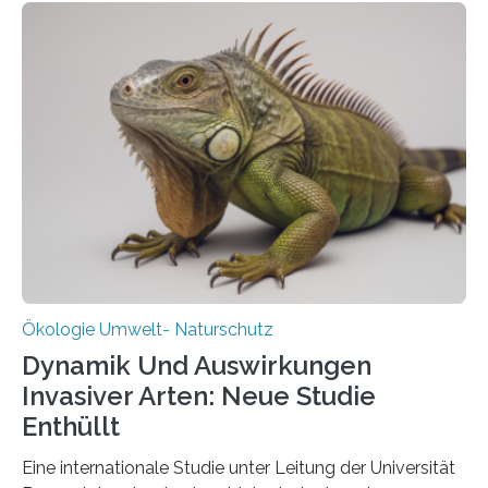
heutigen Donnerstag übergeben sie ihren Bericht zur
Aufbauphase an den Auftraggeber, das
Bundesministerium für Landwirtschaft, Ernährung und
Heimat. Braunschweig/Eberswalde (23. Oktober 2025).
Ein Netz aus 155 Messstationen spannt sich neuerdings
über Deutschlands Moorböden. Eingerichtet wurden sie
in den vergangenen fünf Jahren von
Wissenschaftlerinnen und Wissenschaftlern des
Thünen-Instituts für Agrarklimaschutz…
Ökologie Umwelt- Naturschutz
Dynamik Und Auswirkungen
Invasiver Arten: Neue Studie
Enthüllt
Eine internationale Studie unter Leitung der Universität