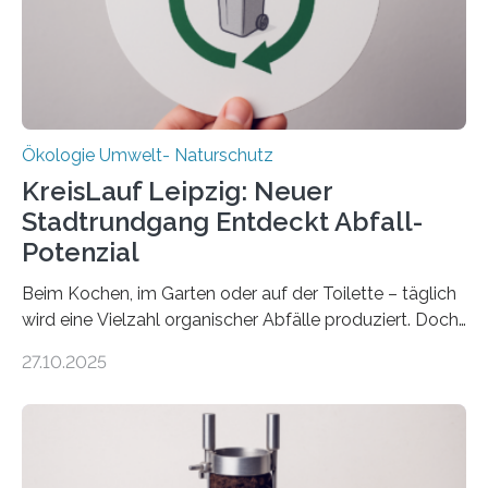
zwei weitere Jahre mit rund 1,2 Millionen Euro. „Wir
freuen uns sehr über…
Ökologie Umwelt- Naturschutz
KreisLauf Leipzig: Neuer
Stadtrundgang Entdeckt Abfall-
Potenzial
Beim Kochen, im Garten oder auf der Toilette – täglich
wird eine Vielzahl organischer Abfälle produziert. Doch
was oft als „Müll“ gilt, steckt voller Wertstoffe, die ihr
27.10.2025
Potenzial nur dann entfalten können, wenn sie in
Kreisläufe zurückgeführt werden. Wie das genau
funktioniert und warum das auch für die nachhaltige
Veränderung der Wirtschaft wichtig ist, zeigt der vom
Deutschen Biomasseforschungszentrum und der