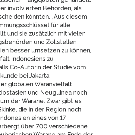
der involvierten Behörden, als
rscheiden könnten. „Aus diesem
mmungsschlüssel für alle
 und sie zusätzlich mit vielen
ngsbehörden und Zollstellen
rien besser umsetzen zu können,
falt Indonesiens zu
falls Co-Autorin der Studie vom
unde bei Jakarta.
r globalen Waranvielfalt
üdostasien und Neuguinea noch
trum der Warane. Zwar gibt es
inke, die in der Region noch
 Indonesien eines von 17
erbergt über 700 verschiedene
 räuberischen Warane am Ende der