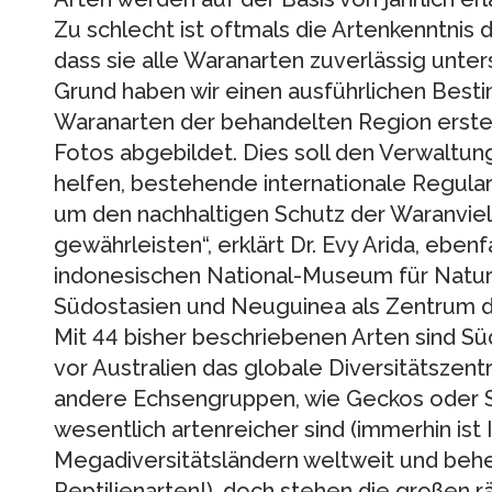
Zu schlecht ist oftmals die Artenkenntnis 
dass sie alle Waranarten zuverlässig unte
Grund haben wir einen ausführlichen Besti
Waranarten der behandelten Region erstellt
Fotos abgebildet. Dies soll den Verwaltu
helfen, bestehende internationale Regula
um den nachhaltigen Schutz der Waranviel
gewährleisten“, erklärt Dr. Evy Arida, eben
indonesischen National-Museum für Naturk
Südostasien und Neuguinea als Zentrum de
Mit 44 bisher beschriebenen Arten sind S
vor Australien das globale Diversitätszen
andere Echsengruppen, wie Geckos oder Sk
wesentlich artenreicher sind (immerhin ist
Megadiversitätsländern weltweit und beh
Reptilienarten!), doch stehen die großen