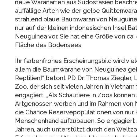
neue Waranarten aus Südostasien beschre
auffällige Arten wie der gelbe Quittenwa
strahlend blaue Baumwaran von Neuguinea
nur auf der kleinen indonesischen Insel Ba
Neuguinea vor. Sie hat eine Größe von ca.
Fläche des Bodensees.
Ihr farbenfrohes Erscheinungsbild wird vi
allem die Baumwarane von Neuguinea geh
Reptilien!“ betont PD Dr. Thomas Ziegler,
Zoo, der sich seit vielen Jahren in Vietna
engagiert. „Als Schautiere in Zoos können s
Artgenossen werben und im Rahmen von 
die Chance Reservepopulationen von nur k
Menschenhand aufzubauen. So engagiert s
Jahren, auch unterstützt durch den Weltz