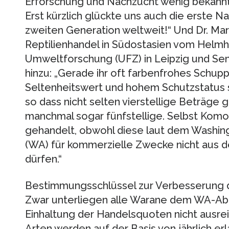
Erforschung und Nachzucht wenig bekannt
Erst kürzlich glückte uns auch die erste N
zweiten Generation weltweit!“ Und Dr. Mark
Reptilienhandel in Südostasien vom Helmh
Umweltforschung (UFZ) in Leipzig und Sen
hinzu: „Gerade ihr oft farbenfrohes Schu
Seltenheitswert und hohem Schutzstatus 
so dass nicht selten vierstellige Beträge 
manchmal sogar fünfstellige. Selbst Komo
gehandelt, obwohl diese laut dem Washi
(WA) für kommerzielle Zwecke nicht aus
dürfen.“
Bestimmungsschlüssel zur Verbesserung d
Zwar unterliegen alle Warane dem WA-Ab
Einhaltung der Handelsquoten nicht ausrei
Arten werden auf der Basis von jährlich 