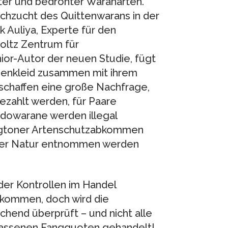
er und bedrohter Waranarten.
achzucht des Quittenwarans in der
 Auliya, Experte für den
oltz Zentrum für
ior-Autor der neuen Studie, fügt
ppenkleid zusammen mit ihrem
schaffen eine große Nachfrage,
gezahlt werden, für Paare
dowarane werden illegal
ngtoner Artenschutzabkommen
 der Natur entnommen werden
er Kontrollen im Handel
kommen, doch wird die
chend überprüft – und nicht alle
erlassenen Fangquoten gehandelt!