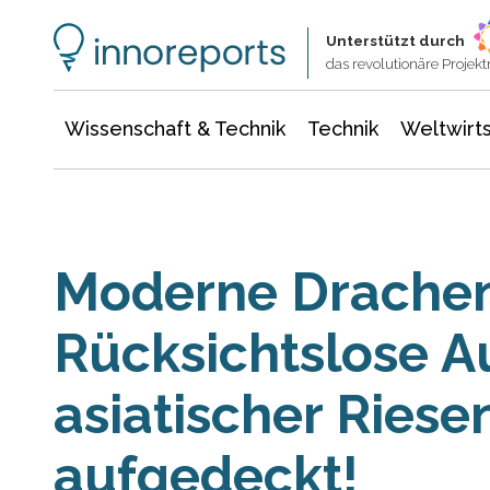
Wissenschaft & Technik
Informationstechnologie
Energie & Elektrotechnik
Unterstützt durch
das revolutionäre Proje
Wissenschaft & Technik
Technik
Weltwirts
Moderne Drachen
Rücksichtslose 
asiatischer Ries
aufgedeckt!