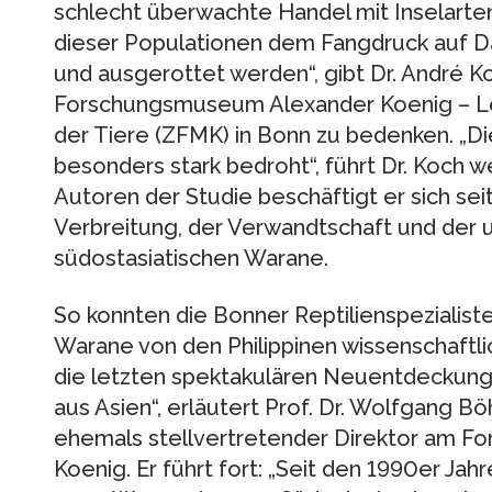
schlecht überwachte Handel mit Inselarten
dieser Populationen dem Fangdruck auf Da
und ausgerottet werden“, gibt Dr. André 
Forschungsmuseum Alexander Koenig – Leibn
der Tiere (ZFMK) in Bonn zu bedenken. „D
besonders stark bedroht“, führt Dr. Koch w
Autoren der Studie beschäftigt er sich seit
Verbreitung, der Verwandtschaft und der u
südostasiatischen Warane.
So konnten die Bonner Reptilienspezialist
Warane von den Philippinen wissenschaftli
die letzten spektakulären Neuentdeckun
aus Asien“, erläutert Prof. Dr. Wolfgang 
ehemals stellvertretender Direktor am 
Koenig. Er führt fort: „Seit den 1990er Ja