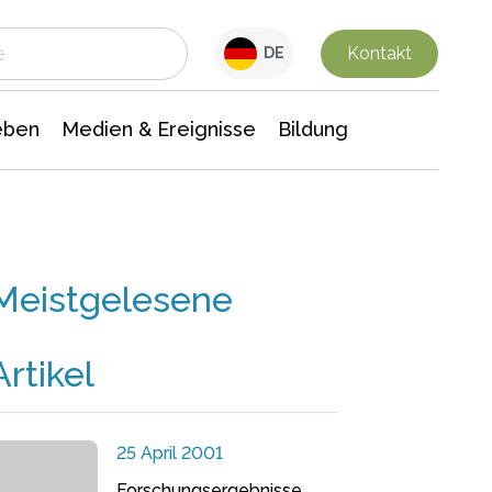
 Leben
Medien & Ereignisse
Interdisziplinäre Forschung
Veranstaltungsnachrichten
n Chemie
Gesellschaftswissenschaften
Kontakt
DE
eben
Medien & Ereignisse
Bildung
Meistgelesene
Artikel
25 April 2001
Forschungsergebnisse