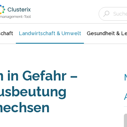
Landwirtschaft & Umwelt
Gesundheit &
Agrar- Forstwissenschaften
Unternehmensmeldungen
Biowissenschafte
Ökologie Umwelt- Naturschutz
ktmanagement-Tool
chaft
Landwirtschaft & Umwelt
Gesundheit & L
 in Gefahr –
Ausbeutung
enechsen