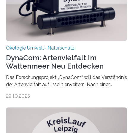
Ökologie Umwelt- Naturschutz
DynaCom: Artenvielfalt Im
Wattenmeer Neu Entdecken
Das Forschungsprojekt „DynaCom“ will das Verständnis
der Artenvielfalt auf Inseln erweitern. Nach einer
zehnjährigen Phase mit Experimenten und
29.10.2025
Beobachtungen im Wattenmeer ist nun eine große
Datenauswertung geplant. Forschende der Universität
Oldenburg befassen sich insbesondere damit, wie ein
Ökosystem gedeiht – und wie sich dieser Prozess
verlässlich prognostizieren lässt. Grünes Licht für