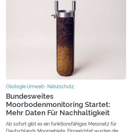
funktioniert und warum das auch für die nachhaltige
Veränderung der Wirtschaft wichtig ist, zeigt der vom
Deutschen Biomasseforschungszentrum und der
Stadtreinigung Leipzig konzipierte und am 24. Oktober
2025 offiziell eingeweihte Stadtrundgang „KreisLauf“. Er
ist ab sofort im Leipziger Stadtgebiet…
Ökologie Umwelt- Naturschutz
Bundesweites
Moorbodenmonitoring Startet:
Mehr Daten Für Nachhaltigkeit
Ab sofort gibt es ein funktionsfähiges Messnetz für
Deutschlands Moorgebiete. Eingerichtet wurden die