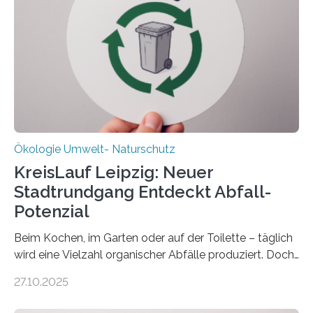
„DynaCom“: Die Deutsche Forschungsgemeinschaft
(DFG) fördert das Anfang 2019 gestartete
Forschungsprojekt an der Universität Oldenburg für
zwei weitere Jahre mit rund 1,2 Millionen Euro. „Wir
freuen uns sehr über…
Ökologie Umwelt- Naturschutz
KreisLauf Leipzig: Neuer
Stadtrundgang Entdeckt Abfall-
Potenzial
Beim Kochen, im Garten oder auf der Toilette – täglich
wird eine Vielzahl organischer Abfälle produziert. Doch
was oft als „Müll“ gilt, steckt voller Wertstoffe, die ihr
27.10.2025
Potenzial nur dann entfalten können, wenn sie in
Kreisläufe zurückgeführt werden. Wie das genau