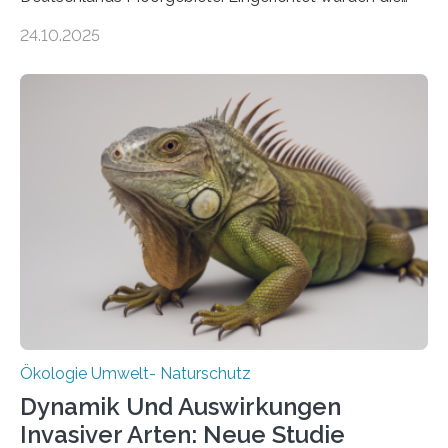
155 Messpunkte in Offenland und Wald in den
24.10.2025
vergangenen fünf Jahren von Wissenschaftlerinnen
und Wissenschaftlern des Thünen-Instituts. Am
heutigen Donnerstag übergeben sie ihren Bericht zur
Aufbauphase an den Auftraggeber, das
Bundesministerium für Landwirtschaft, Ernährung und
Heimat. Braunschweig/Eberswalde (23. Oktober 2025).
Ein Netz aus 155 Messstationen spannt sich neuerdings
über Deutschlands Moorböden. Eingerichtet wurden sie
in den vergangenen fünf Jahren von
Wissenschaftlerinnen und Wissenschaftlern des
Thünen-Instituts für Agrarklimaschutz…
Ökologie Umwelt- Naturschutz
Dynamik Und Auswirkungen
Invasiver Arten: Neue Studie