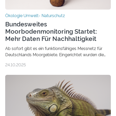
Ökologie Umwelt- Naturschutz
Bundesweites
Moorbodenmonitoring Startet:
Mehr Daten Für Nachhaltigkeit
Ab sofort gibt es ein funktionsfähiges Messnetz für
Deutschlands Moorgebiete. Eingerichtet wurden die
155 Messpunkte in Offenland und Wald in den
24.10.2025
vergangenen fünf Jahren von Wissenschaftlerinnen
und Wissenschaftlern des Thünen-Instituts. Am
heutigen Donnerstag übergeben sie ihren Bericht zur
Aufbauphase an den Auftraggeber, das
Bundesministerium für Landwirtschaft, Ernährung und
Heimat. Braunschweig/Eberswalde (23. Oktober 2025).
Ein Netz aus 155 Messstationen spannt sich neuerdings
über Deutschlands Moorböden. Eingerichtet wurden sie