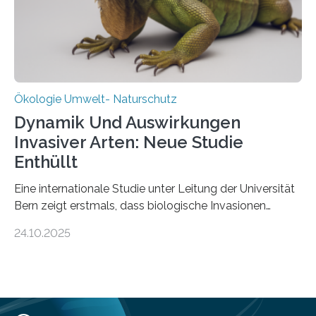
in den vergangenen fünf Jahren von
Wissenschaftlerinnen und Wissenschaftlern des
Thünen-Instituts für Agrarklimaschutz…
Ökologie Umwelt- Naturschutz
Dynamik Und Auswirkungen
Invasiver Arten: Neue Studie
Enthüllt
Eine internationale Studie unter Leitung der Universität
Bern zeigt erstmals, dass biologische Invasionen
Ökosysteme nicht auf einheitliche Weise verändern.
24.10.2025
Einige Auswirkungen, insbesondere der durch invasive
Arten verursachte Verlust einheimischer
Pflanzenvielfalt, sind anhaltend und verstärken sich mit
der Zeit. Andere Auswirkungen, wie etwa Änderungen
des Nährstoffgehalts im Boden, klingen mit