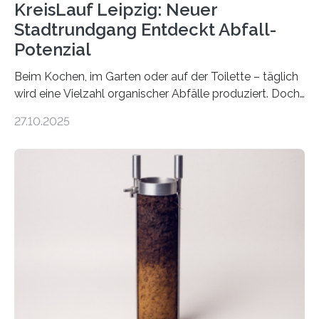
KreisLauf Leipzig: Neuer
Stadtrundgang Entdeckt Abfall-
Potenzial
Beim Kochen, im Garten oder auf der Toilette – täglich
wird eine Vielzahl organischer Abfälle produziert. Doch
was oft als „Müll“ gilt, steckt voller Wertstoffe, die ihr
27.10.2025
Potenzial nur dann entfalten können, wenn sie in
Kreisläufe zurückgeführt werden. Wie das genau
funktioniert und warum das auch für die nachhaltige
Veränderung der Wirtschaft wichtig ist, zeigt der vom
Deutschen Biomasseforschungszentrum und der
Stadtreinigung Leipzig konzipierte und am 24. Oktober
2025 offiziell eingeweihte Stadtrundgang „KreisLauf“. Er
ist ab sofort im Leipziger Stadtgebiet…