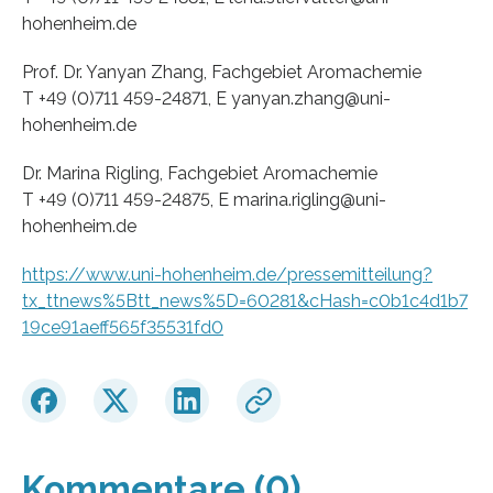
hohenheim.de
Prof. Dr. Yanyan Zhang, Fachgebiet Aromachemie
T +49 (0)711 459-24871, E yanyan.zhang@uni-
hohenheim.de
Dr. Marina Rigling, Fachgebiet Aromachemie
T +49 (0)711 459-24875, E marina.rigling@uni-
hohenheim.de
https://www.uni-hohenheim.de/pressemitteilung?
tx_ttnews%5Btt_news%5D=60281&cHash=c0b1c4d1b7
19ce91aeff565f35531fd0
Kommentare (0)