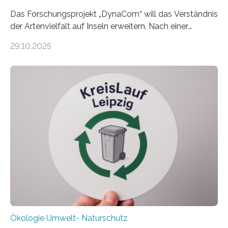
Das Forschungsprojekt „DynaCom“ will das Verständnis
der Artenvielfalt auf Inseln erweitern. Nach einer
zehnjährigen Phase mit Experimenten und
29.10.2025
Beobachtungen im Wattenmeer ist nun eine große
Datenauswertung geplant. Forschende der Universität
Oldenburg befassen sich insbesondere damit, wie ein
Ökosystem gedeiht – und wie sich dieser Prozess
verlässlich prognostizieren lässt. Grünes Licht für
„DynaCom“: Die Deutsche Forschungsgemeinschaft
(DFG) fördert das Anfang 2019 gestartete
Forschungsprojekt an der Universität Oldenburg für
zwei weitere Jahre mit rund 1,2 Millionen Euro. „Wir
freuen uns sehr über…
Ökologie Umwelt- Naturschutz