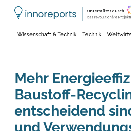
Wissenschaft & Technik
Informationstechnologie
Energie & Elektrotechnik
Unterstützt durch
das revolutionäre Proje
Wissenschaft & Technik
Technik
Weltwirts
Mehr Energieeffiz
Baustoff-Recycli
entscheidend sin
und Verwendung