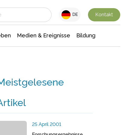
 Leben
Medien & Ereignisse
Interdisziplinäre Forschung
Veranstaltungsnachrichten
n Chemie
Gesellschaftswissenschaften
Kontakt
DE
eben
Medien & Ereignisse
Bildung
Meistgelesene
Artikel
25 April 2001
Forschungsergebnisse