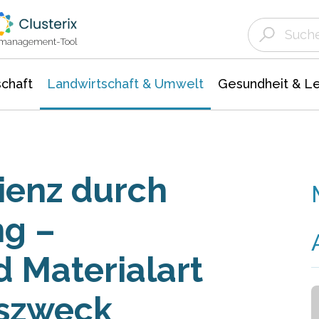
Landwirtschaft & Umwelt
Gesundheit &
Agrar- Forstwissenschaften
Unternehmensmeldungen
Biowissenschafte
Ökologie Umwelt- Naturschutz
ktmanagement-Tool
chaft
Landwirtschaft & Umwelt
Gesundheit & L
ienz durch
ng –
d Materialart
szweck