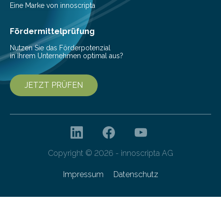
kontinuierliche Überwachung sinnvoller ist. Biologische
Eine Marke von innoscripta
Invasionen treten auf, wenn nicht…
Fördermittelprüfung
Nutzen Sie das Förderpotenzial
in Ihrem Unternehmen optimal aus?
JETZT PRÜFEN
Copyright © 2026 - innoscripta AG
Impressum
Datenschutz