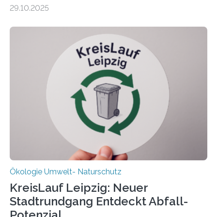
zehnjährigen Phase mit Experimenten und
29.10.2025
Beobachtungen im Wattenmeer ist nun eine große
Datenauswertung geplant. Forschende der Universität
Oldenburg befassen sich insbesondere damit, wie ein
Ökosystem gedeiht – und wie sich dieser Prozess
verlässlich prognostizieren lässt. Grünes Licht für
„DynaCom“: Die Deutsche Forschungsgemeinschaft
(DFG) fördert das Anfang 2019 gestartete
Forschungsprojekt an der Universität Oldenburg für
zwei weitere Jahre mit rund 1,2 Millionen Euro. „Wir
freuen uns sehr über…
Ökologie Umwelt- Naturschutz
KreisLauf Leipzig: Neuer
Stadtrundgang Entdeckt Abfall-
Potenzial