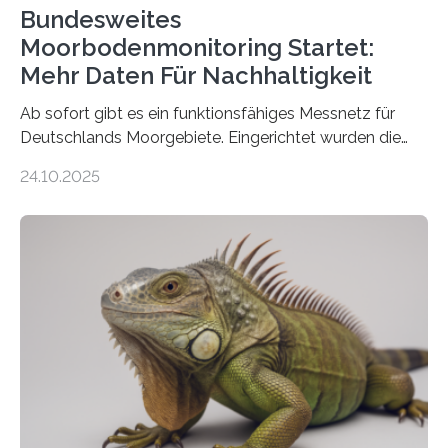
Bundesweites
Moorbodenmonitoring Startet:
Mehr Daten Für Nachhaltigkeit
Ab sofort gibt es ein funktionsfähiges Messnetz für
Deutschlands Moorgebiete. Eingerichtet wurden die
155 Messpunkte in Offenland und Wald in den
24.10.2025
vergangenen fünf Jahren von Wissenschaftlerinnen
und Wissenschaftlern des Thünen-Instituts. Am
heutigen Donnerstag übergeben sie ihren Bericht zur
Aufbauphase an den Auftraggeber, das
Bundesministerium für Landwirtschaft, Ernährung und
Heimat. Braunschweig/Eberswalde (23. Oktober 2025).
Ein Netz aus 155 Messstationen spannt sich neuerdings
über Deutschlands Moorböden. Eingerichtet wurden sie
in den vergangenen fünf Jahren von
Wissenschaftlerinnen und Wissenschaftlern des
Thünen-Instituts für Agrarklimaschutz…