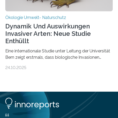
Ökologie Umwelt- Naturschutz
Dynamik Und Auswirkungen
Invasiver Arten: Neue Studie
Enthüllt
Eine internationale Studie unter Leitung der Universität
Bern zeigt erstmals, dass biologische Invasionen
Ökosysteme nicht auf einheitliche Weise verändern.
24.10.2025
Einige Auswirkungen, insbesondere der durch invasive
Arten verursachte Verlust einheimischer
Pflanzenvielfalt, sind anhaltend und verstärken sich mit
der Zeit. Andere Auswirkungen, wie etwa Änderungen
des Nährstoffgehalts im Boden, klingen mit
zunehmender Dauer der Invasionen oft ab. Die
Ergebnisse könnten bei der Entscheidung helfen, wann
schnell gehandelt werden sollte und wann eine