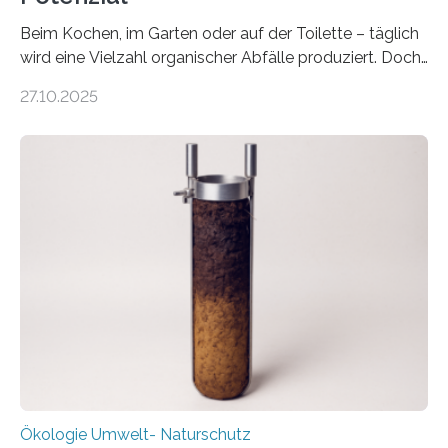
Beim Kochen, im Garten oder auf der Toilette – täglich
wird eine Vielzahl organischer Abfälle produziert. Doch
was oft als „Müll“ gilt, steckt voller Wertstoffe, die ihr
27.10.2025
Potenzial nur dann entfalten können, wenn sie in
Kreisläufe zurückgeführt werden. Wie das genau
funktioniert und warum das auch für die nachhaltige
Veränderung der Wirtschaft wichtig ist, zeigt der vom
Deutschen Biomasseforschungszentrum und der
Stadtreinigung Leipzig konzipierte und am 24. Oktober
2025 offiziell eingeweihte Stadtrundgang „KreisLauf“. Er
ist ab sofort im Leipziger Stadtgebiet…
Ökologie Umwelt- Naturschutz