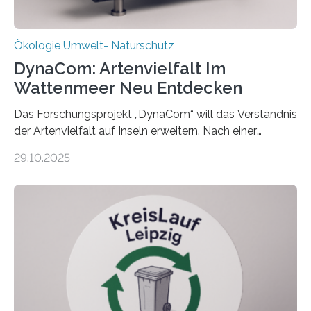
Ökologie Umwelt- Naturschutz
DynaCom: Artenvielfalt Im
Wattenmeer Neu Entdecken
Das Forschungsprojekt „DynaCom“ will das Verständnis
der Artenvielfalt auf Inseln erweitern. Nach einer
zehnjährigen Phase mit Experimenten und
29.10.2025
Beobachtungen im Wattenmeer ist nun eine große
Datenauswertung geplant. Forschende der Universität
Oldenburg befassen sich insbesondere damit, wie ein
Ökosystem gedeiht – und wie sich dieser Prozess
verlässlich prognostizieren lässt. Grünes Licht für
„DynaCom“: Die Deutsche Forschungsgemeinschaft
(DFG) fördert das Anfang 2019 gestartete
Forschungsprojekt an der Universität Oldenburg für
zwei weitere Jahre mit rund 1,2 Millionen Euro. „Wir