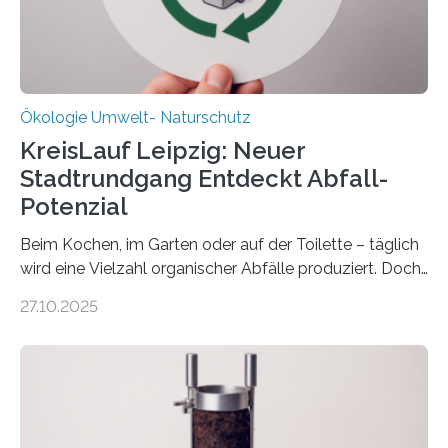
freuen uns sehr über…
Ökologie Umwelt- Naturschutz
KreisLauf Leipzig: Neuer
Stadtrundgang Entdeckt Abfall-
Potenzial
Beim Kochen, im Garten oder auf der Toilette – täglich
wird eine Vielzahl organischer Abfälle produziert. Doch
was oft als „Müll“ gilt, steckt voller Wertstoffe, die ihr
27.10.2025
Potenzial nur dann entfalten können, wenn sie in
Kreisläufe zurückgeführt werden. Wie das genau
funktioniert und warum das auch für die nachhaltige
Veränderung der Wirtschaft wichtig ist, zeigt der vom
Deutschen Biomasseforschungszentrum und der
Stadtreinigung Leipzig konzipierte und am 24. Oktober