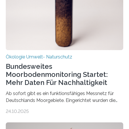
2025 offiziell eingeweihte Stadtrundgang „KreisLauf“. Er
ist ab sofort im Leipziger Stadtgebiet…
Ökologie Umwelt- Naturschutz
Bundesweites
Moorbodenmonitoring Startet:
Mehr Daten Für Nachhaltigkeit
Ab sofort gibt es ein funktionsfähiges Messnetz für
Deutschlands Moorgebiete. Eingerichtet wurden die
155 Messpunkte in Offenland und Wald in den
24.10.2025
vergangenen fünf Jahren von Wissenschaftlerinnen
und Wissenschaftlern des Thünen-Instituts. Am
heutigen Donnerstag übergeben sie ihren Bericht zur