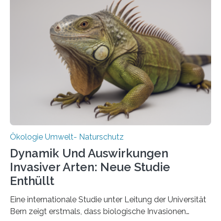
Aufbauphase an den Auftraggeber, das
Bundesministerium für Landwirtschaft, Ernährung und
Heimat. Braunschweig/Eberswalde (23. Oktober 2025).
Ein Netz aus 155 Messstationen spannt sich neuerdings
über Deutschlands Moorböden. Eingerichtet wurden sie
in den vergangenen fünf Jahren von
Wissenschaftlerinnen und Wissenschaftlern des
Thünen-Instituts für Agrarklimaschutz…
Ökologie Umwelt- Naturschutz
Dynamik Und Auswirkungen
Invasiver Arten: Neue Studie
Enthüllt
Eine internationale Studie unter Leitung der Universität
Bern zeigt erstmals, dass biologische Invasionen