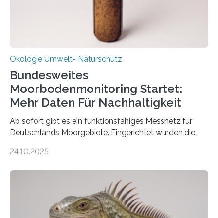
Ökologie Umwelt- Naturschutz
Bundesweites
Moorbodenmonitoring Startet:
Mehr Daten Für Nachhaltigkeit
Ab sofort gibt es ein funktionsfähiges Messnetz für
Deutschlands Moorgebiete. Eingerichtet wurden die
155 Messpunkte in Offenland und Wald in den
24.10.2025
vergangenen fünf Jahren von Wissenschaftlerinnen
und Wissenschaftlern des Thünen-Instituts. Am
heutigen Donnerstag übergeben sie ihren Bericht zur
Aufbauphase an den Auftraggeber, das
Bundesministerium für Landwirtschaft, Ernährung und
Heimat. Braunschweig/Eberswalde (23. Oktober 2025).