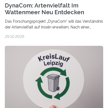
DynaCom: Artenvielfalt Im
Wattenmeer Neu Entdecken
Das Forschungsprojekt „DynaCom“ will das Verständnis
der Artenvielfalt auf Inseln erweitern. Nach einer
zehnjährigen Phase mit Experimenten und
29.10.2025
Beobachtungen im Wattenmeer ist nun eine große
Datenauswertung geplant. Forschende der Universität
Oldenburg befassen sich insbesondere damit, wie ein
Ökosystem gedeiht – und wie sich dieser Prozess
verlässlich prognostizieren lässt. Grünes Licht für
„DynaCom“: Die Deutsche Forschungsgemeinschaft
(DFG) fördert das Anfang 2019 gestartete
Forschungsprojekt an der Universität Oldenburg für
zwei weitere Jahre mit rund 1,2 Millionen Euro. „Wir
freuen uns sehr über…