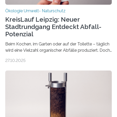
Ökologie Umwelt- Naturschutz
KreisLauf Leipzig: Neuer
Stadtrundgang Entdeckt Abfall-
Potenzial
Beim Kochen, im Garten oder auf der Toilette – täglich
wird eine Vielzahl organischer Abfälle produziert. Doch
was oft als „Müll“ gilt, steckt voller Wertstoffe, die ihr
27.10.2025
Potenzial nur dann entfalten können, wenn sie in
Kreisläufe zurückgeführt werden. Wie das genau
funktioniert und warum das auch für die nachhaltige
Veränderung der Wirtschaft wichtig ist, zeigt der vom
Deutschen Biomasseforschungszentrum und der
Stadtreinigung Leipzig konzipierte und am 24. Oktober
2025 offiziell eingeweihte Stadtrundgang „KreisLauf“. Er
ist ab sofort im Leipziger Stadtgebiet…