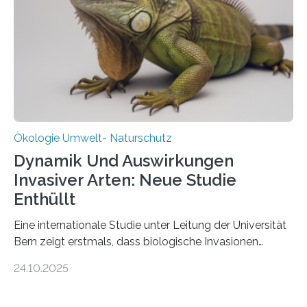
Ein Netz aus 155 Messstationen spannt sich neuerdings
über Deutschlands Moorböden. Eingerichtet wurden sie
in den vergangenen fünf Jahren von
Wissenschaftlerinnen und Wissenschaftlern des
Thünen-Instituts für Agrarklimaschutz…
Ökologie Umwelt- Naturschutz
Dynamik Und Auswirkungen
Invasiver Arten: Neue Studie
Enthüllt
Eine internationale Studie unter Leitung der Universität
Bern zeigt erstmals, dass biologische Invasionen
Ökosysteme nicht auf einheitliche Weise verändern.
24.10.2025
Einige Auswirkungen, insbesondere der durch invasive
Arten verursachte Verlust einheimischer