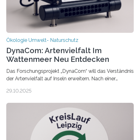
Ökologie Umwelt- Naturschutz
DynaCom: Artenvielfalt Im
Wattenmeer Neu Entdecken
Das Forschungsprojekt „DynaCom“ will das Verständnis
der Artenvielfalt auf Inseln erweitern. Nach einer
zehnjährigen Phase mit Experimenten und
29.10.2025
Beobachtungen im Wattenmeer ist nun eine große
Datenauswertung geplant. Forschende der Universität
Oldenburg befassen sich insbesondere damit, wie ein
Ökosystem gedeiht – und wie sich dieser Prozess
verlässlich prognostizieren lässt. Grünes Licht für
„DynaCom“: Die Deutsche Forschungsgemeinschaft
(DFG) fördert das Anfang 2019 gestartete