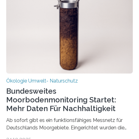
Veränderung der Wirtschaft wichtig ist, zeigt der vom
Deutschen Biomasseforschungszentrum und der
Stadtreinigung Leipzig konzipierte und am 24. Oktober
2025 offiziell eingeweihte Stadtrundgang „KreisLauf“. Er
ist ab sofort im Leipziger Stadtgebiet…
Ökologie Umwelt- Naturschutz
Bundesweites
Moorbodenmonitoring Startet:
Mehr Daten Für Nachhaltigkeit
Ab sofort gibt es ein funktionsfähiges Messnetz für
Deutschlands Moorgebiete. Eingerichtet wurden die
155 Messpunkte in Offenland und Wald in den