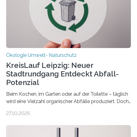
Forschungsprojekt an der Universität Oldenburg für
zwei weitere Jahre mit rund 1,2 Millionen Euro. „Wir
freuen uns sehr über…
Ökologie Umwelt- Naturschutz
KreisLauf Leipzig: Neuer
Stadtrundgang Entdeckt Abfall-
Potenzial
Beim Kochen, im Garten oder auf der Toilette – täglich
wird eine Vielzahl organischer Abfälle produziert. Doch
was oft als „Müll“ gilt, steckt voller Wertstoffe, die ihr
27.10.2025
Potenzial nur dann entfalten können, wenn sie in
Kreisläufe zurückgeführt werden. Wie das genau
funktioniert und warum das auch für die nachhaltige