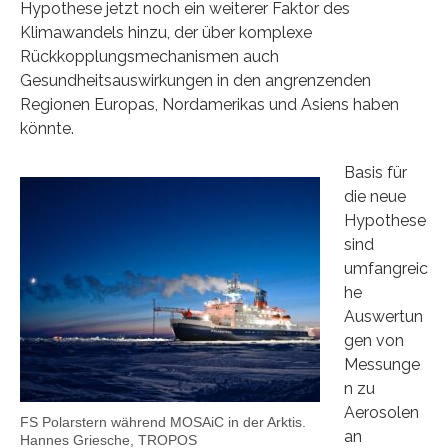
Hypothese jetzt noch ein weiterer Faktor des
Klimawandels hinzu, der über komplexe
Rückkopplungsmechanismen auch
Gesundheitsauswirkungen in den angrenzenden
Regionen Europas, Nordamerikas und Asiens haben
könnte.
Basis für
die neue
Hypothese
sind
umfangreic
he
Auswertun
gen von
Messunge
n zu
Aerosolen
FS Polarstern während MOSAiC in der Arktis.
an
Hannes Griesche, TROPOS