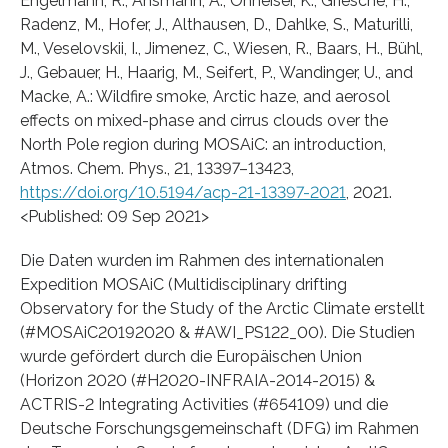
Engelmann, R., Ansmann, A., Ohneiser, K., Griesche, H.,
Radenz, M., Hofer, J., Althausen, D., Dahlke, S., Maturilli,
M., Veselovskii, I., Jimenez, C., Wiesen, R., Baars, H., Bühl,
J., Gebauer, H., Haarig, M., Seifert, P., Wandinger, U., and
Macke, A.: Wildfire smoke, Arctic haze, and aerosol
effects on mixed-phase and cirrus clouds over the
North Pole region during MOSAiC: an introduction,
Atmos. Chem. Phys., 21, 13397–13423,
https://doi.org/10.5194/acp-21-13397-2021
, 2021.
<Published: 09 Sep 2021>
Die Daten wurden im Rahmen des internationalen
Expedition MOSAiC (Multidisciplinary drifting
Observatory for the Study of the Arctic Climate erstellt
(#MOSAiC20192020 & #AWI_PS122_00). Die Studien
wurde gefördert durch die Europäischen Union
(Horizon 2020 (#H2020-INFRAIA-2014-2015) &
ACTRIS-2 Integrating Activities (#654109) und die
Deutsche Forschungsgemeinschaft (DFG) im Rahmen