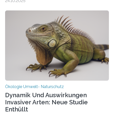
24.10.2025
vergangenen fünf Jahren von Wissenschaftlerinnen
und Wissenschaftlern des Thünen-Instituts. Am
heutigen Donnerstag übergeben sie ihren Bericht zur
Aufbauphase an den Auftraggeber, das
Bundesministerium für Landwirtschaft, Ernährung und
Heimat. Braunschweig/Eberswalde (23. Oktober 2025).
Ein Netz aus 155 Messstationen spannt sich neuerdings
über Deutschlands Moorböden. Eingerichtet wurden sie
in den vergangenen fünf Jahren von
Wissenschaftlerinnen und Wissenschaftlern des
Thünen-Instituts für Agrarklimaschutz…
Ökologie Umwelt- Naturschutz
Dynamik Und Auswirkungen
Invasiver Arten: Neue Studie
Enthüllt