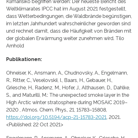
Klimarisiko begriffen werden: Der neueste Bericht des
Weltklimarates IPCC hat im August 2021 festgestellt,
dass Wetterbedingungen, die Waldbrände begünstigen,
im letzten Jahrhundert wahrscheinlicher geworden sind
und rechnet damit, dass die Häufigkeit von Bränden mit
der globalen Erwärmung weiter zunehmen wird. Tilo
Arnhold
Publikationen:
Ohneiser, K., Ansmann, A., Chudnovsky, A., Engelmann,
R., Ritter, C., Veselovskii, I., Baars, H., Gebauer, H.,
Griesche, H., Radenz, M., Hofer, J., Althausen, D., Dahlke,
S., and Maturilli, M.: The unexpected smoke layer in the
High Arctic winter stratosphere during MOSAiC 2019–
2020 , Atmos. Chem. Phys., 21, 15783–15808,
https://doi.org/10.5194/acp-21-15783-2021
, 2021.
<Published: 22 Oct 2021>