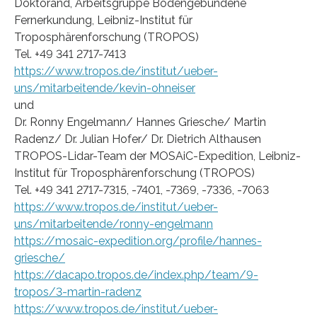
Doktorand, Arbeitsgruppe Bodengebundene
Fernerkundung, Leibniz-Institut für
Troposphärenforschung (TROPOS)
Tel. +49 341 2717-7413
https://www.tropos.de/institut/ueber-
uns/mitarbeitende/kevin-ohneiser
und
Dr. Ronny Engelmann/ Hannes Griesche/ Martin
Radenz/ Dr. Julian Hofer/ Dr. Dietrich Althausen
TROPOS-Lidar-Team der MOSAiC-Expedition, Leibniz-
Institut für Troposphärenforschung (TROPOS)
Tel. +49 341 2717-7315, -7401, -7369, -7336, -7063
https://www.tropos.de/institut/ueber-
uns/mitarbeitende/ronny-engelmann
https://mosaic-expedition.org/profile/hannes-
griesche/
https://dacapo.tropos.de/index.php/team/9-
tropos/3-martin-radenz
https://www.tropos.de/institut/ueber-