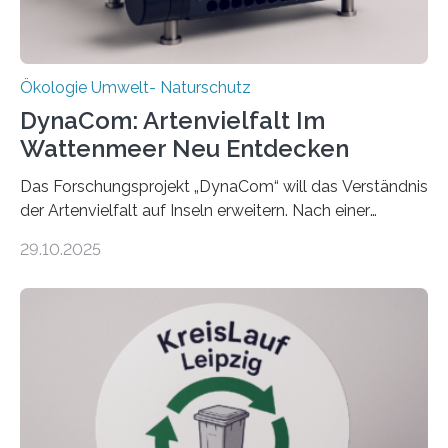
Ökologie Umwelt- Naturschutz
DynaCom: Artenvielfalt Im
Wattenmeer Neu Entdecken
Das Forschungsprojekt „DynaCom“ will das Verständnis
der Artenvielfalt auf Inseln erweitern. Nach einer
zehnjährigen Phase mit Experimenten und
29.10.2025
Beobachtungen im Wattenmeer ist nun eine große
Datenauswertung geplant. Forschende der Universität
Oldenburg befassen sich insbesondere damit, wie ein
Ökosystem gedeiht – und wie sich dieser Prozess
verlässlich prognostizieren lässt. Grünes Licht für
„DynaCom“: Die Deutsche Forschungsgemeinschaft
(DFG) fördert das Anfang 2019 gestartete
Forschungsprojekt an der Universität Oldenburg für