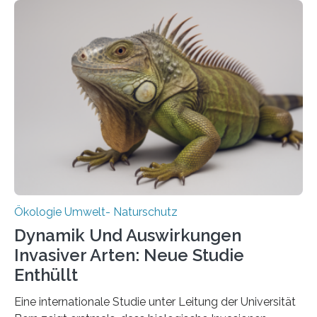
heutigen Donnerstag übergeben sie ihren Bericht zur
Aufbauphase an den Auftraggeber, das
Bundesministerium für Landwirtschaft, Ernährung und
Heimat. Braunschweig/Eberswalde (23. Oktober 2025).
Ein Netz aus 155 Messstationen spannt sich neuerdings
über Deutschlands Moorböden. Eingerichtet wurden sie
in den vergangenen fünf Jahren von
Wissenschaftlerinnen und Wissenschaftlern des
Thünen-Instituts für Agrarklimaschutz…
Ökologie Umwelt- Naturschutz
Dynamik Und Auswirkungen
Invasiver Arten: Neue Studie
Enthüllt
Eine internationale Studie unter Leitung der Universität