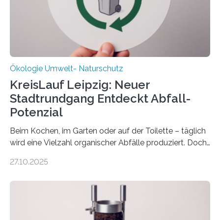
zwei weitere Jahre mit rund 1,2 Millionen Euro. „Wir
freuen uns sehr über…
Ökologie Umwelt- Naturschutz
KreisLauf Leipzig: Neuer
Stadtrundgang Entdeckt Abfall-
Potenzial
Beim Kochen, im Garten oder auf der Toilette – täglich
wird eine Vielzahl organischer Abfälle produziert. Doch
was oft als „Müll“ gilt, steckt voller Wertstoffe, die ihr
27.10.2025
Potenzial nur dann entfalten können, wenn sie in
Kreisläufe zurückgeführt werden. Wie das genau
funktioniert und warum das auch für die nachhaltige
Veränderung der Wirtschaft wichtig ist, zeigt der vom
Deutschen Biomasseforschungszentrum und der