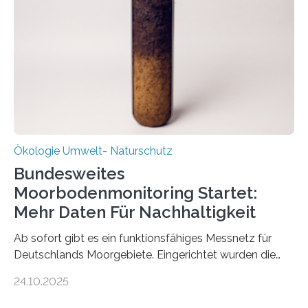
Stadtreinigung Leipzig konzipierte und am 24. Oktober
2025 offiziell eingeweihte Stadtrundgang „KreisLauf“. Er
ist ab sofort im Leipziger Stadtgebiet…
Ökologie Umwelt- Naturschutz
Bundesweites
Moorbodenmonitoring Startet:
Mehr Daten Für Nachhaltigkeit
Ab sofort gibt es ein funktionsfähiges Messnetz für
Deutschlands Moorgebiete. Eingerichtet wurden die
155 Messpunkte in Offenland und Wald in den
24.10.2025
vergangenen fünf Jahren von Wissenschaftlerinnen
und Wissenschaftlern des Thünen-Instituts. Am