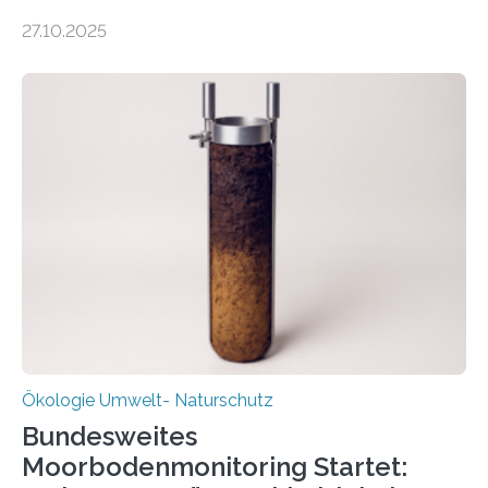
was oft als „Müll“ gilt, steckt voller Wertstoffe, die ihr
27.10.2025
Potenzial nur dann entfalten können, wenn sie in
Kreisläufe zurückgeführt werden. Wie das genau
funktioniert und warum das auch für die nachhaltige
Veränderung der Wirtschaft wichtig ist, zeigt der vom
Deutschen Biomasseforschungszentrum und der
Stadtreinigung Leipzig konzipierte und am 24. Oktober
2025 offiziell eingeweihte Stadtrundgang „KreisLauf“. Er
ist ab sofort im Leipziger Stadtgebiet…
Ökologie Umwelt- Naturschutz
Bundesweites
Moorbodenmonitoring Startet: