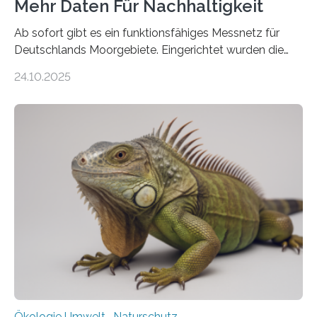
Mehr Daten Für Nachhaltigkeit
Ab sofort gibt es ein funktionsfähiges Messnetz für
Deutschlands Moorgebiete. Eingerichtet wurden die
155 Messpunkte in Offenland und Wald in den
24.10.2025
vergangenen fünf Jahren von Wissenschaftlerinnen
und Wissenschaftlern des Thünen-Instituts. Am
heutigen Donnerstag übergeben sie ihren Bericht zur
Aufbauphase an den Auftraggeber, das
Bundesministerium für Landwirtschaft, Ernährung und
Heimat. Braunschweig/Eberswalde (23. Oktober 2025).
Ein Netz aus 155 Messstationen spannt sich neuerdings
über Deutschlands Moorböden. Eingerichtet wurden sie
in den vergangenen fünf Jahren von
Wissenschaftlerinnen und Wissenschaftlern des
Thünen-Instituts für Agrarklimaschutz…
Ökologie Umwelt- Naturschutz