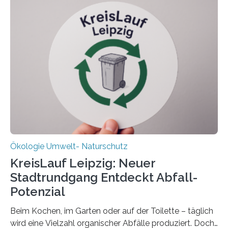
Oldenburg befassen sich insbesondere damit, wie ein
Ökosystem gedeiht – und wie sich dieser Prozess
verlässlich prognostizieren lässt. Grünes Licht für
„DynaCom“: Die Deutsche Forschungsgemeinschaft
(DFG) fördert das Anfang 2019 gestartete
Forschungsprojekt an der Universität Oldenburg für
zwei weitere Jahre mit rund 1,2 Millionen Euro. „Wir
freuen uns sehr über…
Ökologie Umwelt- Naturschutz
KreisLauf Leipzig: Neuer
Stadtrundgang Entdeckt Abfall-
Potenzial
Beim Kochen, im Garten oder auf der Toilette – täglich
wird eine Vielzahl organischer Abfälle produziert. Doch